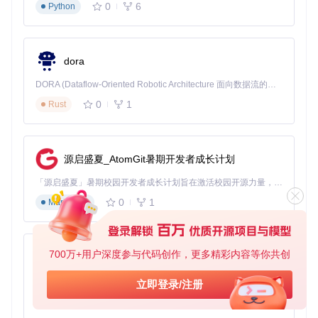
验证流程：切换界面语言
0
6
Python
重启后再次进入「Settings」界面
选择「Appearance & Behavior」→「System Settings」
→「Language and Region」
在「Language」下拉菜单中选择「Chinese (Simplifie
dora
d)」
DORA (Dataflow-Oriented Robotic Architecture 面向数据流的机器人架构) 是为 AI 与具身智能机器人打造的高性能开发框架，以数据流范式重构开发逻辑，原生支持分布式部署与端边云协同 —— 无需复杂适配，即可实现一体端到端具身大小脑、VLA等模型部署，无缝衔接感知、推理、控制全链路，让 AI 能力与机器人动作深度融合。 依托 Rust 内核与零拷贝通信技术，它将具身大小脑、VLA等模型推理、多模态数据融合延迟压缩至微秒级，同时兼容 ROS2 生态与国产 AI 芯片，彻底降低具身智能机器人的开发门槛，让分布式部署下的 AI 赋能创新更高效、更灵活。
点击「OK」并确认重启IDE
0
1
Rust
效果验证：中文界面功能完整性检查
源启盛夏_AtomGit暑期开发者成长计划
重启完成后，应依次验证以下界面元素的汉化效果：
「源启盛夏」暑期校园开发者成长计划旨在激活校园开源力量，通过积分激励、认证扶持、资源倾斜等形式，引导高校组织和开发者完成「入驻 — 建项目 — 做贡献 — 获认证 — 得资源」的完整闭环。无论你是想带领社团入驻平台的组织者，还是希望用代码贡献证明自己的开发者，都能在这里找到属于你的成长路径。
欢迎界面验证
0
1
Markdown
确认欢迎界面的"新建项目"、"打开"、"从VCS获取"等核心按钮
已完全中文化，左侧导航菜单"项目"、"自定义"、"插件"等选项
显示正确。
700万+用户深度参与代码创作，更多精彩内容等你共创
py-xiaozhi
基于Python的Xiaozhi AI，适用于想要完整Xiaozhi体验而无需拥有专用硬件的用户。
立即登录/注册
开发界面验证
0
1
Python
创建测试项目后，检查代码编辑区的右键菜单、顶部工具栏、