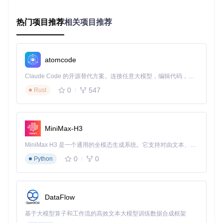
实施步骤：标准化中文界面配置流程
热门项目推荐
相关项目推荐
准备阶段：获取语言包资源
首先需要克隆官方语言包仓库到本地，打开终端执行以下命
atomcode
令：
Claude Code 的开源替代方案。连接任意大模型，编辑代码，运行命令，自动验证 — 全自动执行。用 Rust 构建，极致性能。 ｜ An open-source alternative to Claude Code. Connect any LLM, edit code, run commands, and verify changes — autonomously. Built in Rust for speed. Get Started
git 
clone
0
547
Rust
该仓库包含适配各版本Android Studio的中文语言文件及完整
配置说明，建议将仓库放置在非中文路径下，避免编码问题。
MiniMax-H3
核心配置：安装并启用中文插件
启动Android Studio，通过菜单栏「File」→「Settings」
MiniMax H3 是一个通用的全模态生成系统。它支持对由文本、图像、视频和音频组成的多模态上下文进行统一理解，并能生成分辨率高达 2K、时长可达 15 秒的带原生立体声音频的视频。得益于面向任务泛化的系统设计，H3 在预训练阶段就已具备广泛的多模态上下文理解与生成能力，能够出色地执行复杂的多模态指令。
打开设置界面
0
0
Python
在左侧导航栏选择「Plugins」（插件）选项
点击右上角齿轮图标，选择「从磁盘安装插件」
导航至克隆的仓库目录，选择语言包文件进行安装
重启IDE使插件生效
DataFlow
基于大模型算子和工作流的高效文本大模型训练数据合成框架