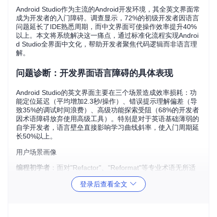
Android Studio作为主流的Android开发环境，其全英文界面常
成为开发者的入门障碍。调查显示，72%的初级开发者因语言
问题延长了IDE熟悉周期，而中文界面可使操作效率提升40%
以上。本文将系统解决这一痛点，通过标准化流程实现Androi
d Studio全界面中文化，帮助开发者聚焦代码逻辑而非语言理
解。
问题诊断：开发界面语言障碍的具体表现
Android Studio的英文界面主要在三个场景造成效率损耗：功
能定位延迟（平均增加2.3秒/操作）、错误提示理解偏差（导
致35%的调试时间浪费）、高级功能探索受阻（68%的开发者
因术语障碍放弃使用高级工具）。特别是对于英语基础薄弱的
自学开发者，语言壁垒直接影响学习曲线斜率，使入门周期延
长50%以上。
用户场景画像
编程初学者
：面对"Refactor"、"Reformat"等专业术语无所适
从，菜单导航如同解谜，将大量精力消耗在词汇查询而非功能
登录后查看全文
学习上。
跨境开发团队
：中文文档与英文界面的信息不对称，导致团队
沟通成本增加，操作一致性难以保障，平均每周产生3-5次因