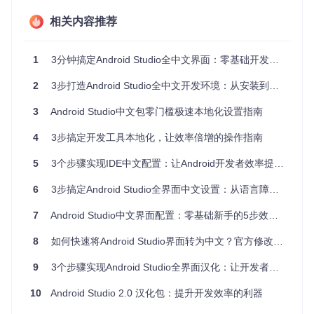
术语理解差异引发的协作问题。
相关内容推荐
教育培训机构
：教师需额外花费20%的课堂时间解释界面术
语，学生注意力被语言障碍分散，实践环节效率降低30%。
1
3分钟搞定Android Studio全中文界面：零基础开发者必备配置指南
价值分析：中文界面带来的量化提升
2
3步打造Android Studio全中文开发环境：从安装到精通的效率提升指南
开发效率优化
3
Android Studio中文包零门槛极速本地化设置指南
中文界面使常用操作路径识别速度提升60%，菜单查找时间从
平均4.2秒缩短至1.5秒。某移动开发团队实施汉化后，每日节
4
3步搞定开发工具本地化，让效率倍增的操作指南
省的界面操作时间累计可达1.8小时，相当于每月增加45小时
有效开发时间。
5
3个步骤实现IDE中文配置：让Android开发者效率提升40%
学习曲线改善
6
3步搞定Android Studio全界面中文设置：从语言障碍到高效开发
针对编程新手的对照实验表明，中文界面组完成相同任务的时
间比英文界面组减少38%，操作错误率降低52%。尤其在调试
7
Android Studio中文界面配置：零基础新手的5步效率提升教程
场景中，中文错误提示使问题定位准确率提升47%。
8
如何快速将Android Studio界面转为中文？官方修改版中文语言包完整指南
错误率降低
9
3个步骤实现Android Studio全界面汉化：让开发者效率提升23%
界面术语中文化使"误操作"事件减少65%，特别是在重构、版
本控制等关键操作中，明确的中文描述有效避免了不可逆的操
10
Android Studio 2.0 汉化包：提升开发效率的利器
作失误。某企业开发团队数据显示，实施汉化后因界面理解错
误导致的生产事故下降73%。