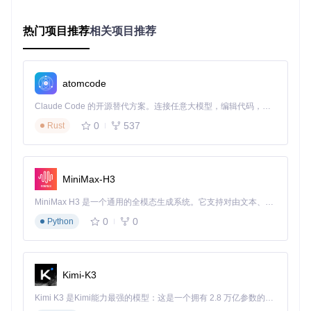
启动游戏
观察是否出现BepInEx控制台窗口
热门项目推荐
相关项目推荐
检查游戏目录中是否生成
BepInEx/plugins
文件夹
执行效果
：游戏启动时显示BepInEx控制台，同时生成默认
插件目录
atomcode
优化建议
：
Claude Code 的开源替代方案。连接任意大模型，编辑代码，运行命令，自动验证 — 全自动执行。用 Rust 构建，极致性能。 ｜ An open-source alternative to Claude Code. Connect any LLM, edit code, run commands, and verify changes — autonomously. Built in Rust for speed. Get Started
对于不同引擎类型的游戏，选择对应版本的BepInEx框架
0
537
Rust
（Mono或IL2CPP）
首次安装建议使用默认配置，待框架正常运行后再进行个性
化调整
创建游戏目录的备份，防止配置错误导致游戏文件损坏
MiniMax-H3
常见误区
：
MiniMax H3 是一个通用的全模态生成系统。它支持对由文本、图像、视频和音频组成的多模态上下文进行统一理解，并能生成分辨率高达 2K、时长可达 15 秒的带原生立体声音频的视频。得益于面向任务泛化的系统设计，H3 在预训练阶段就已具备广泛的多模态上下文理解与生成能力，能够出色地执行复杂的多模态指令。
❌ 将BepInEx文件夹嵌套在游戏目录的子文件夹中
0
0
Python
❌ 忽略游戏的运行模式（Mono/IL2CPP）而选择错误的框
架版本
❌ 未删除残留的旧版本配置文件而导致冲突
Kimi-K3
实操检查清单
：
Kimi K3 是Kimi能力最强的模型：这是一个拥有 2.8 万亿参数的混合专家（MoE）模型，具备原生视觉理解能力，并支持 100 万 token 的上下文窗口。
✅ 游戏目录中存在BepInEx文件夹和doorstop_config.ini文