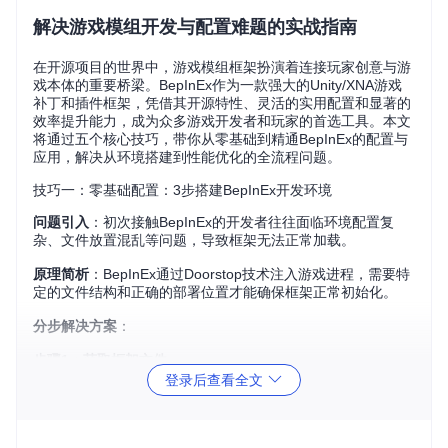
解决游戏模组开发与配置难题的实战指南
在开源项目的世界中，游戏模组框架扮演着连接玩家创意与游
戏本体的重要桥梁。BepInEx作为一款强大的Unity/XNA游戏
补丁和插件框架，凭借其开源特性、灵活的实用配置和显著的
效率提升能力，成为众多游戏开发者和玩家的首选工具。本文
将通过五个核心技巧，带你从零基础到精通BepInEx的配置与
应用，解决从环境搭建到性能优化的全流程问题。
技巧一：零基础配置：3步搭建BepInEx开发环境
问题引入
：初次接触BepInEx的开发者往往面临环境配置复
杂、文件放置混乱等问题，导致框架无法正常加载。
原理简析
：BepInEx通过Doorstop技术注入游戏进程，需要特
定的文件结构和正确的部署位置才能确保框架正常初始化。
分步解决方案
：
步骤1：获取框架文件
登录后查看全文
操作目的
：获取最新稳定版BepInEx框架文件
具体命令
：
git clone https://gitcode.com/GitHub_
Trending/be/BepInEx