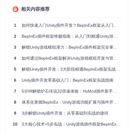
执行效果
：在当前目录创建BepInEx文件夹，包含完整的框
架源代码和配置文件
相关内容推荐
步骤2：部署到游戏目录
1
如何快速入门Unity插件开发？BepInEx框架从入门到精通指南
操作目的
：将框架文件部署到目标游戏目录
具体操作
：
2
BepInEx插件框架终极指南：从入门到精通Unity游戏模组开发
定位游戏安装目录（Steam游戏通常位于
C:\Program
Files (x86)\Steam\steamapps\common\游戏名
3
解锁Unity游戏模组潜力：BepInEx插件框架完全掌握指南
称
）
4
如何通过BepInEx框架解决Unity游戏模组开发与管理难题：从入门到精通的完全指南
将BepInEx文件夹中的所有内容复制到游戏根目录
确保文件结构如下：
5
解锁Unity插件开发：3大阶段精通BepInEx框架实战指南
游戏目录/

├── BepInEx/

6
Unity插件开发零基础入门：BepInEx框架实战指南
├── doorstop_config.ini

├── winhttp.dll

7
5分钟解锁炉石传说32倍速体验：HsMod插件新手入门指南
8
体系化掌握BepInEx：Unity游戏功能扩展与插件开发实战指南
执行效果
：游戏目录中出现BepInEx相关文件和文件夹
9
3步解锁Unity插件开发：从零基础到实战的捷径
步骤3：验证安装结果
10
3大核心技术+5步实战：Unity游戏插件框架BepInEx从入门到精通
操作目的
：确认BepInEx框架正确安装并能正常加载
具体操作
：