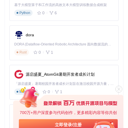
基于大模型算子和工作流的高效文本大模型训练数据合成框架
0
6
Python
dora
DORA (Dataflow-Oriented Robotic Architecture 面向数据流的机器人架构) 是为 AI 与具身智能机器人打造的高性能开发框架，以数据流范式重构开发逻辑，原生支持分布式部署与端边云协同 —— 无需复杂适配，即可实现一体端到端具身大小脑、VLA等模型部署，无缝衔接感知、推理、控制全链路，让 AI 能力与机器人动作深度融合。 依托 Rust 内核与零拷贝通信技术，它将具身大小脑、VLA等模型推理、多模态数据融合延迟压缩至微秒级，同时兼容 ROS2 生态与国产 AI 芯片，彻底降低具身智能机器人的开发门槛，让分布式部署下的 AI 赋能创新更高效、更灵活。
0
1
Rust
源启盛夏_AtomGit暑期开发者成长计划
「源启盛夏」暑期校园开发者成长计划旨在激活校园开源力量，通过积分激励、认证扶持、资源倾斜等形式，引导高校组织和开发者完成「入驻 — 建项目 — 做贡献 — 获认证 — 得资源」的完整闭环。无论你是想带领社团入驻平台的组织者，还是希望用代码贡献证明自己的开发者，都能在这里找到属于你的成长路径。
0
1
Markdown
700万+用户深度参与代码创作，更多精彩内容等你共创
py-xiaozhi
基于Python的Xiaozhi AI，适用于想要完整Xiaozhi体验而无需拥有专用硬件的用户。
立即登录/注册