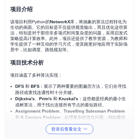
项目介绍
该项目利用Python的
NetworkX
库，将抽象的算法过程转化为
生动的画面。它的目标是不仅提供视觉输出，而且优化这些算
法，特别是对于那些非多项式时间复杂度的问题，采用启发式
策略提高计算效率。此外，项目还提供了教学资源，为教师和
学生提供了一种互动的学习方式，使其能更好地应用于实际场
景中，比如调度、路线规划等。
项目技术分析
项目涵盖了多种算法实现：
DFS
和
BFS
：展示了两种重要的图遍历方法，它们在寻找
路径或查找连通性时十分关键。
Dijkstra's
、
Prim's
和
Kruskal's
：这些都是经典的最小生
成树算法，用于找出连接所有节点的最短路径。
Assignment Problem
、
Travelling Salesman Problem
和
K Centers Problem
：处理复杂的优化问题，例如最佳
分配、最优旅行路线和最小覆盖中心点。
登录后查看全文
Graph Coloring Problem
：探讨了图的染色问题，找出最
少颜色来区分所有节点。