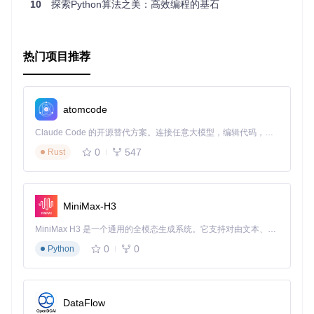
10
探索Python算法之美：高效编程的基石
可视化
：直观的图形界面让复杂的算法过程一目了然。
启发式优化
：针对NP难题，采用启发式策略，提高了算法
执行效率。
热门项目推荐
广泛覆盖
：涵盖了大量的经典图算法和相关问题。
易用性
：清晰的组织结构，方便查阅和复用代码。
教育友好
：详细的解释和例子，适合自学和教学。
atomcode
总的来说，
Visualization-of-popular-algorithms-in-Pytho
n
是一个值得收藏和探索的资源，它可以加深你对图论算法的
Claude Code 的开源替代方案。连接任意大模型，编辑代码，运行命令，自动验证 — 全自动执行。用 Rust 构建，极致性能。 ｜ An open-source alternative to Claude Code. Connect any LLM, edit code, run commands, and verify changes — autonomously. Built in Rust for speed. Get Started
理解，并在实践中激发你的创新思维。立即加入，开启你的算
0
547
Rust
法视觉之旅吧！
MiniMax-H3
MiniMax H3 是一个通用的全模态生成系统。它支持对由文本、图像、视频和音频组成的多模态上下文进行统一理解，并能生成分辨率高达 2K、时长可达 15 秒的带原生立体声音频的视频。得益于面向任务泛化的系统设计，H3 在预训练阶段就已具备广泛的多模态上下文理解与生成能力，能够出色地执行复杂的多模态指令。
0
0
Python
DataFlow