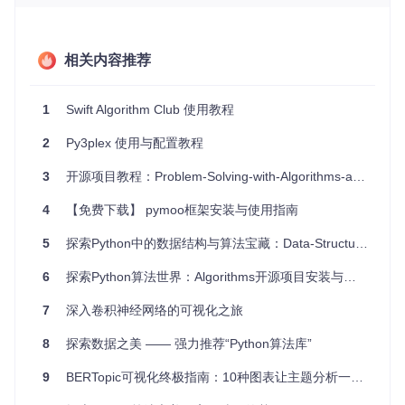
Greedy Best First Search
和
A
Search
*：高效的目标导向
搜索算法，在实时导航等领域中广泛应用。
Topological Sort
：对有向无环图进行排序，常用于工程任
相关内容推荐
务调度。
Bellman-Ford algorithm
：解决带有负权边的最短路径问
题。
1
Swift Algorithm Club 使用教程
每一种算法都有详细注解的代码和可视化输出，易于理解和复
2
Py3plex 使用与配置教程
用。
3
开源项目教程：Problem-Solving-with-Algorithms-and-Data-Structures-using-Python
应用场景
4
【免费下载】 pymoo框架安装与使用指南
无论你是数据分析专业人士，还是正在学习计算机科学的学
生，这个项目都能提供实用的价值。在以下场景中，你可以找
5
探索Python中的数据结构与算法宝藏：Data-Structures-and-Algorithms-Python
到它的用途：
6
探索Python算法世界：Algorithms开源项目安装与使用教程
教育领域：作为辅助教学工具，帮助讲解复杂的算法概念。
数据分析：在寻找最优解决方案时，启发式算法可以极大提
7
深入卷积神经网络的可视化之旅
升效率。
工程实践：解决问题如学校日程安排、旅游线路规划等实际
8
探索数据之美 —— 强力推荐“Python算法库”
问题。
9
BERTopic可视化终极指南：10种图表让主题分析一目了然
项目特点