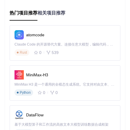
个性化调整模板的实用技巧
在保持格式合规的前提下，适当的个性化调整可以让你的申请
热门项目推荐
相关项目推荐
书更加清晰易读。以下是几个实用的调整技巧：
调整页面布局
atomcode
通过修改
geometry
宏包的参数，可以优化页面边距，使内容
布局更加合理：
Claude Code 的开源替代方案。连接任意大模型，编辑代码，运行命令，自动验证 — 全自动执行。用 Rust 构建，极致性能。 ｜ An open-source alternative to Claude Code. Connect any LLM, edit code, run commands, and verify changes — autonomously. Built in Rust for speed. Get Started
0
539
Rust
% 调整页边距示例
\geometry
这个调整可以根据内容多少灵活设置，确保在有限的页面内呈
MiniMax-H3
现更多信息，同时保持良好的阅读体验。
MiniMax H3 是一个通用的全模态生成系统。它支持对由文本、图像、视频和音频组成的多模态上下文进行统一理解，并能生成分辨率高达 2K、时长可达 15 秒的带原生立体声音频的视频。得益于面向任务泛化的系统设计，H3 在预训练阶段就已具备广泛的多模态上下文理解与生成能力，能够出色地执行复杂的多模态指令。
优化标题样式
0
0
Python
合理的标题层级可以让评审专家快速把握申请书结构。你可以
通过以下方式调整标题样式：
DataFlow
% 自定义章节标题格式
\section
*{
\centering
\sihao
\heiti
基于大模型算子和工作流的高效文本大模型训练数据合成框架
\subsection
*{
\xiaosihao
\songti
\quad