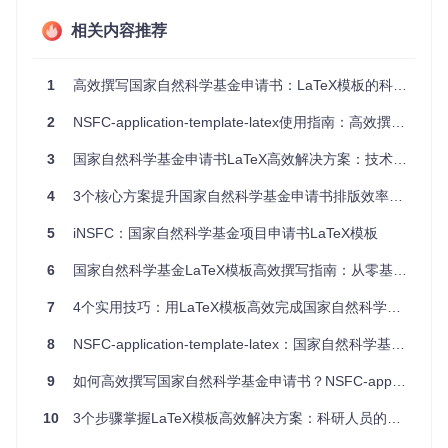
请指南，确保模板符合当年的格式要求。每年的申请要求
可能会有细微变化，及时更新模板是避免格式问题的关
相关内容推荐
键。
5分钟快速上手LaTeX模板的方法
1
高效撰写国家自然科学基金申请书：LaTeX模板的科研效率提升指南
获取并使用LaTeX模板的过程可以非常简单，即使是对LaTeX
2
NSFC-application-template-latex使用指南：高效撰写国家自然科学基金申请书
不熟悉的科研新手也能快速掌握。首先，通过以下命令将模板
仓库克隆到本地：
3
国家自然科学基金申请书LaTeX高效解决方案：技术方案与效率提升指南
4
3个核心方案提升国家自然科学基金申请书排版效率40%
git 
clone
cd
5
iNSFC：国家自然科学基金项目申请书LaTeX模板
克隆完成后，你会看到模板包含多个文件，其中
nsfc-temp.t
6
国家自然科学基金LaTeX模板高效撰写指南：从零基础到高阶应用
ex
是主文档文件，
myexample.bib
是参考文献示例文件。Win
dows用户可以直接双击
getpdf.bat
文件，Linux或Mac用户
7
4个实用技巧：用LaTeX模板高效完成国家自然科学基金申请书
在终端中运行
./runpdf
命令，即可一键编译生成PDF文件。
8
NSFC-application-template-latex：国家自然科学基金申请的专业LaTeX模板与科研工具
编译完成后，打开生成的PDF文件，对照官方指南检查格式是
否符合要求。然后，你可以开始替换
nsfc-temp.tex
中的示
9
如何高效撰写国家自然科学基金申请书？NSFC-application-template-latex排版指南
例内容，逐步填充自己的研究内容。这种方式可以让你在最短
时间内开始专注于内容创作，而不是格式调整。
10
3个步骤掌握LaTeX模板高效解决方案：科研人员的国家自然科学基金申请书排版指南