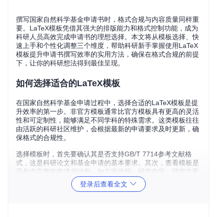
撰写国家自然科学基金申请书时，格式合规与内容质量同样重
要。LaTeX模板凭借其强大的排版能力和格式控制功能，成为
科研人员高效完成申请书的理想选择。本文将从模板选择、快
速上手和个性化调整三个维度，帮助科研新手掌握使用LaTeX
模板提升申请书撰写效率的实用方法，确保在格式合规的前提
下，让你的科研想法得到最佳呈现。
如何选择适合的LaTeX模板
在国家自然科学基金申请过程中，选择合适的LaTeX模板是提
升效率的第一步。非官方模板通常比官方模板具有更高的灵活
性和可定制性，能够满足不同学科的特殊需求。这类模板往往
由活跃的科研社区维护，会根据最新的申请要求及时更新，确
保格式的合规性。
选择模板时，首先要确认其是否支持GB/T 7714参考文献格
式，这是科研论文和基金申请的基本要求。其次，查看模板是
否包含完整的申请书结构，如立项依据、研究内容、研究方案
等主要章节。最后，了解模板的社区支持情况，活跃的社区意
登录后查看全文
味着更好的问题解答和持续的更新维护。
⚠️ 注意：无论选择何种模板，都需仔细核对最新的基金申