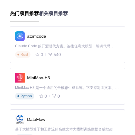
async
def
main
():

热门项目推荐
相关项目推荐
# 适用场景：监控GitHub Trending的Python项目排名变化
    llm = ChatGoogle(model=
"gemini-flash-latest"
)

    task = 
"监控GitHub Trending的Python项目排名，当有新项
    agent = Agent(task=task, llm=llm, cloud_browser=
True
)

atomcode
await
 agent.run()

Claude Code 的开源替代方案。连接任意大模型，编辑代码，运行命令，自动验证 — 全自动执行。用 Rust 构建，极致性能。 ｜ An open-source alternative to Claude Code. Connect any LLM, edit code, run commands, and verify changes — autonomously. Built in Rust for speed. Get Started
if
 __name__ == 
"__main__"
:

0
540
Rust
方案二：本地Docker部署（15分钟完成）
构建优化镜像
MiniMax-H3
MiniMax H3 是一个通用的全模态生成系统。它支持对由文本、图像、视频和音频组成的多模态上下文进行统一理解，并能生成分辨率高达 2K、时长可达 15 秒的带原生立体声音频的视频。得益于面向任务泛化的系统设计，H3 在预训练阶段就已具备广泛的多模态上下文理解与生成能力，能够出色地执行复杂的多模态指令。
0
0
Python
启动本地服务
DataFlow
方案三：源码部署（适合开发者）
基于大模型算子和工作流的高效文本大模型训练数据合成框架
克隆项目代码