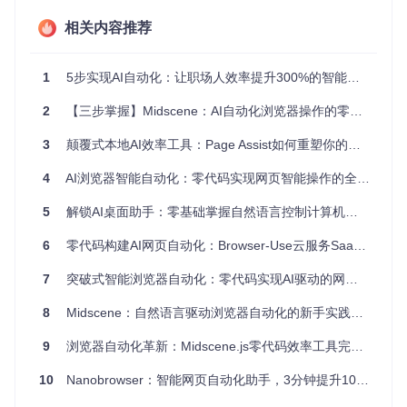
相关内容推荐
AI自动化云服务架构示意图，展示了Browser Use Cloud的核
心组件与工作流程
1
5步实现AI自动化：让职场人效率提升300%的智能流程工具
环境检查
：
2
【三步掌握】Midscene：AI自动化浏览器操作的零代码方案
# 检查Python版本（需3.8+）
3
颠覆式本地AI效率工具：Page Assist如何重塑你的网页浏览体验
# 检查pip是否安装
4
AI浏览器智能自动化：零代码实现网页智能操作的全攻略
5
解锁AI桌面助手：零基础掌握自然语言控制计算机的终极指南
部署步骤
：
6
零代码构建AI网页自动化：Browser-Use云服务SaaS部署指南
获取API密钥
export
 BROWSER_USE_API_KEY=
"your_secure_api_key"
7
突破式智能浏览器自动化：零代码实现AI驱动的网页操作革命
安装客户端
8
Midscene：自然语言驱动浏览器自动化的新手实践指南
9
浏览器自动化革新：Midscene.js零代码效率工具完全指南
创建第一个自动化任务
10
Nanobrowser：智能网页自动化助手，3分钟提升10倍工作效率
from
 browser_use 
import
import
 asyncio
