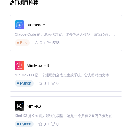
热门项目推荐
农业监测
：通过获取历史天气数据，分析气候变化对农作
物的影响，帮助农民做出更好的种植决策。
旅游规划
：为旅游应用提供天气数据，帮助用户选择最佳
的出行时间和地点。
atomcode
最佳实践
数据缓存
：为了避免频繁调用 API 导致请求限制，建议在应
Claude Code 的开源替代方案。连接任意大模型，编辑代码，运行命令，自动验证 — 全自动执行。用 Rust 构建，极致性能。 ｜ An open-source alternative to Claude Code. Connect any LLM, edit code, run commands, and verify changes — autonomously. Built in Rust for speed. Get Started
用中实现数据缓存机制。
错误处理
：在调用 API 时，应添加适当的错误处理逻辑，以
0
538
Rust
应对网络问题或 API 返回的错误信息。
数据可视化
：使用
pandas
和
matplotlib
等库对获取的
数据进行可视化处理，以便更好地理解和分析数据。
MiniMax-H3
4. 典型生态项目
MiniMax H3 是一个通用的全模态生成系统。它支持对由文本、图像、视频和音频组成的多模态上下文进行统一理解，并能生成分辨率高达 2K、时长可达 15 秒的带原生立体声音频的视频。得益于面向任务泛化的系统设计，H3 在预训练阶段就已具备广泛的多模态上下文理解与生成能力，能够出色地执行复杂的多模态指令。
0
0
Python
Pandas
：用于数据处理和分析，可以与
openmeteopy
结
合使用，对获取的天气数据进行进一步的分析和处理。
Matplotlib
：用于数据可视化，帮助用户更直观地展示天气
数据的变化趋势。
Kimi-K3
Flask/Django
：用于构建 Web 应用，将
openmeteopy
获
取的天气数据集成到 Web 服务中，提供在线天气查询服
Kimi K3 是Kimi能力最强的模型：这是一个拥有 2.8 万亿参数的混合专家（MoE）模型，具备原生视觉理解能力，并支持 100 万 token 的上下文窗口。
务。
0
0
Python
通过以上模块的介绍，你可以快速上手并深入使用
openmete