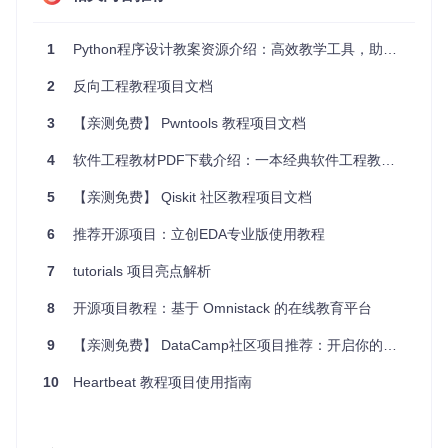
latitude = 
33.9842
longitude = -
6.8675
1
Python程序设计教案资源介绍：高效教学工具，助力Python课程
# 初始化 Hourly 和 Daily 对象
hourly = Hourly()

2
反向工程教程项目文档
daily = Daily()

3
【亲测免费】 Pwntools 教程项目文档
# 设置选项
options = Options(latitude, longitude)

4
软件工程教材PDF下载介绍：一本经典软件工程教材的便捷获取方式
# 创建 OWmanager 对象
5
【亲测免费】 Qiskit 社区教程项目文档
mgr = OWmanager(options, hourly.
all
(), daily.
all
())

6
推荐开源项目：立创EDA专业版使用教程
# 获取天气数据
meteo = mgr.get_data()

7
tutorials 项目亮点解析
# 打印数据
print
8
开源项目教程：基于 Omnistack 的在线教育平台
9
【亲测免费】 DataCamp社区项目推荐：开启你的数据科学之旅
3. 应用案例和最佳实践
10
Heartbeat 教程项目使用指南
应用案例
天气预报应用
：使用
openmeteopy
获取实时天气数据，
为用户提供准确的天气预报服务。