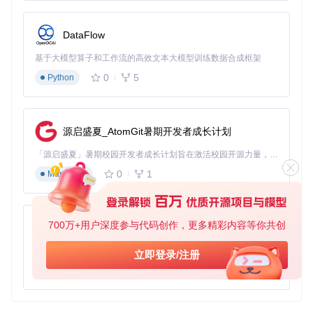
攻击模式：支持普通攻击、技能连招、终极技能自动释放
闪避机制：根据敌人攻击前摇动画触发闪避动作
DataFlow
目标优先级：可配置优先攻击类型（精英怪/普通怪/特定BO
SS）
基于大模型算子和工作流的高效文本大模型训练数据合成框架
适用场景
：高难度副本、BOSS战、连击挑战
性能消耗
：CPU
0
5
Python
占用率15-25%，内存占用约300MB
技术亮点
：采用多线程图
像识别 pipeline，识别响应时间<100ms
3.2 日常任务清理
源启盛夏_AtomGit暑期开发者成长计划
包含功能
：影像店营业、刮刮乐、咖啡店经营、材料收集
运行
「源启盛夏」暑期校园开发者成长计划旨在激活校园开源力量，通过积分激励、认证扶持、资源倾斜等形式，引导高校组织和开发者完成「入驻 — 建项目 — 做贡献 — 获认证 — 得资源」的完整闭环。无论你是想带领社团入驻平台的组织者，还是希望用代码贡献证明自己的开发者，都能在这里找到属于你的成长路径。
逻辑
：按配置顺序依次执行任务，完成后自动进入下一流程
资
源占用
：平均CPU占用率8-15%，内存占用约200MB
适用场
0
1
Markdown
景
：每日任务清剿、资源积累
3.3 空洞探索助手
700万+用户深度参与代码创作，更多精彩内容等你共创
py-xiaozhi
核心特性
：
基于Python的Xiaozhi AI，适用于想要完整Xiaozhi体验而无需拥有专用硬件的用户。
路线规划：基于内置地图数据自动规划最优探索路径
立即登录/注册
战斗策略：根据区域敌人配置自动调整战斗模式
0
1
Python
物品收集：智能识别可交互物品并优先采集
性能消耗
：CPU占用率20-30%，内存占用约350MB
适用场