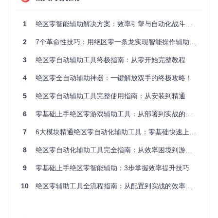
操作系统：Windows 10/11（64位）
硬件配置：CPU i5及以上，内存8GB+，显卡支持DirectX 1
1
绝区零智能辅助解决方案：效率引擎与自动化战斗全指南
1
软件依赖：Python 3.8-3.10，Git
2
7个革命性技巧：用绝区零一条龙实现智能操作辅助的游戏效率提升指南
源码获取
3
绝区零自动辅助工具终极指南：从零开始完整教程
4
绝区零全自动辅助神器：一键解放双手的终极攻略！
git 
clone
cd
5
绝区零自动辅助工具完整使用指南：从安装到精通
2.2 核心配置
6
零基础上手绝区零游戏辅助工具：从部署到实战的全流程指南
环境变量设置
7
6大模块精通绝区零自动化辅助工具：零基础快速上手指南
# 复制环境配置模板
8
绝区零自动化辅助工具完全指南：从效率困境到游戏自由
9
零基础上手绝区零智能辅助：3步掌握效率提升技巧
使用文本编辑器打开
env.bat
，根据注释提示配置以下关键参
数：
10
绝区零辅助工具全流程指南：从配置到实战的效率倍增技巧
GAME_PATH
：绝区零游戏可执行文件路径
RESOLUTION
：游戏分辨率（建议1920x1080）
LANGUAGE
：界面语言（zh-CN/en）