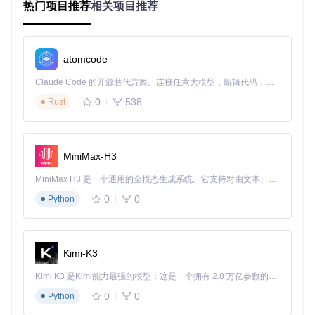
热门项目推荐
相关项目推荐
依赖安装
双击运行
debug.bat
，程序将自动安装所需Python
依赖包。首次运行需保持网络通畅，依赖安装过程约5-10分
钟。
atomcode
2.3 验证测试
Claude Code 的开源替代方案。连接任意大模型，编辑代码，运行命令，自动验证 — 全自动执行。用 Rust 构建，极致性能。 ｜ An open-source alternative to Claude Code. Connect any LLM, edit code, run commands, and verify changes — autonomously. Built in Rust for speed. Get Started
启动验证
成功启动后，工具将显示主界面，包含任务列表、运
0
538
Rust
行设置和状态监控三个核心区域。
功能测试
MiniMax-H3
在主界面"任务列表"中启用"影像店营业"任务
MiniMax H3 是一个通用的全模态生成系统。它支持对由文本、图像、视频和音频组成的多模态上下文进行统一理解，并能生成分辨率高达 2K、时长可达 15 秒的带原生立体声音频的视频。得益于面向任务泛化的系统设计，H3 在预训练阶段就已具备广泛的多模态上下文理解与生成能力，能够出色地执行复杂的多模态指令。
点击"开始执行"按钮
0
0
Python
观察工具是否能正确识别游戏界面并自动完成操作
检查日志窗口是否有错误信息输出
三、功能矩阵：模块特性与适用场景
Kimi-K3
3.1 自动战斗系统
Kimi K3 是Kimi能力最强的模型：这是一个拥有 2.8 万亿参数的混合专家（MoE）模型，具备原生视觉理解能力，并支持 100 万 token 的上下文窗口。
0
0
Python
核心功能
：基于目标状态识别的智能连招与闪避