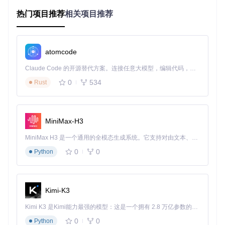
更为严重的错误来自PostgreSQL系统头文件：
热门项目推荐
相关项目推荐
C:\Program Files\PostgreSQL\
16
\include\server\access/tupm
C:\Program Files\PostgreSQL\
16
\include\server\access/tupm
atomcode
这类错误直接导致编译中断，通常与编译器架构不匹配或系统
宏定义错误有关。
Claude Code 的开源替代方案。连接任意大模型，编辑代码，运行命令，自动验证 — 全自动执行。用 Rust 构建，极致性能。 ｜ An open-source alternative to Claude Code. Connect any LLM, edit code, run commands, and verify changes — autonomously. Built in Rust for speed. Get Started
0
534
Rust
环境诊断：构建环境健康检查
在着手解决编译问题前，需要对开发环境进行全面诊断，排除
基础配置问题。
MiniMax-H3
环境校验工具推荐
MiniMax H3 是一个通用的全模态生成系统。它支持对由文本、图像、视频和音频组成的多模态上下文进行统一理解，并能生成分辨率高达 2K、时长可达 15 秒的带原生立体声音频的视频。得益于面向任务泛化的系统设计，H3 在预训练阶段就已具备广泛的多模态上下文理解与生成能力，能够出色地执行复杂的多模态指令。
1. 编译器架构检测工具
0
0
Python
cl.exe /? | findstr /i 
"architecture"
该命令可显示当前编译器的目标架构，64位环境应显示"x6
4"或"AMD64"。
Kimi-K3
2. PostgreSQL配置检查脚本
Kimi K3 是Kimi能力最强的模型：这是一个拥有 2.8 万亿参数的混合专家（MoE）模型，具备原生视觉理解能力，并支持 100 万 token 的上下文窗口。
创建
check_pg_env.ps1
：
0
0
Python