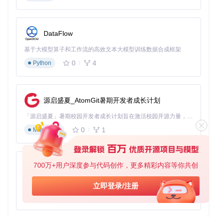
$pgConfig
 = (
Get-Item
 (
Get-Command
Write-Host
"PostgreSQL安装路径: 
$pgConfig
"
DataFlow
Write-Host
"PostgreSQL版本: 
$
(pg_config --version | Select
Write-Host
"C编译器: 
$
(pg_config --cc)"
基于大模型算子和工作流的高效文本大模型训练数据合成框架
Write-Host
"C++编译器: 
$
(pg_config --cxx)"
Write-Host
"包含路径: 
$
(pg_config --includedir-server)"
0
4
Python
执行后可获取PostgreSQL的关键配置信息。
跨版本兼容性矩阵
源启盛夏_AtomGit暑期开发者成长计划
编译
支持的Visual S
推荐Windows
PostgreS
工具
「源启盛夏」暑期校园开发者成长计划旨在激活校园开源力量，通过积分激励、认证扶持、资源倾斜等形式，引导高校组织和开发者完成「入驻 — 建项目 — 做贡献 — 获认证 — 得资源」的完整闭环。无论你是想带领社团入驻平台的组织者，还是希望用代码贡献证明自己的开发者，都能在这里找到属于你的成长路径。
QL版本
tudio版本
SDK版本
链
0
1
Markdown
MSVC
16.x
2022
10.0.22621.0
14.3
MSVC
15.x
2019/2022
10.0.19041.0
700万+用户深度参与代码创作，更多精彩内容等你共创
py-xiaozhi
14.2
MSVC
基于Python的Xiaozhi AI，适用于想要完整Xiaozhi体验而无需拥有专用硬件的用户。
14.x
2017/2019
10.0.18362.0
立即登录/注册
14.1
0
1
Python
⚠️ 警告：不匹配的版本组合会导致各种难以诊断的编译错