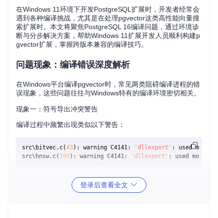
在Windows 11环境下开发PostgreSQL扩展时，开发者经常会
遇到各种编译挑战，尤其是在处理pgvector这类高性能向量搜
索扩展时。本文将聚焦PostgreSQL 16编译问题，通过环境诊
断与分步解决方案，帮助Windows 11扩展开发人员顺利构建p
gvector扩展，掌握跨版本兼容的编译技巧。
问题现象：编译错误深度解析
在Windows平台编译pgvector时，常见两类阻碍编译进程的错
误现象，这些问题往往与Windows特有的编译环境密切相关。
现象一：符号导出冲突警告
编译过程中频繁出现类似以下警告：
src\bitvec.c(
43
): warning C4141: 
'dllexport'
: used more th
src\hnsw.c(
190
): warning C4141: 
'dllexport'
这类警告表明同一函数符号被多次标记为导出，虽然不会直接
登录后查看全文
中断编译，但可能导致运行时符号解析混乱，影响扩展加载。
现象二：系统头文件编译错误