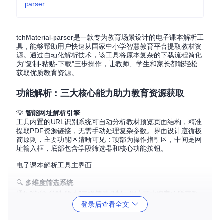
parser
tchMaterial-parser是一款专为教育场景设计的电子课本解析工
具，能够帮助用户快速从国家中小学智慧教育平台提取教材资
源。通过自动化解析技术，该工具将原本复杂的下载流程简化
为"复制-粘贴-下载"三步操作，让教师、学生和家长都能轻松
获取优质教育资源。
功能解析：三大核心能力助力教育资源获取
💡
智能网址解析引擎
工具内置的URL识别系统可自动分析教材预览页面结构，精准
提取PDF资源链接，无需手动处理复杂参数。界面设计遵循极
简原则，主要功能区清晰可见：顶部为操作指引区，中间是网
址输入框，底部包含学段筛选器和核心功能按钮。
电子课本解析工具主界面
🔍
多维度筛选系统
通过"学段-学科-版本"三级筛选机制，用户可快速定位所需教
材。下拉菜单包含从小学到高中的全学段选项，覆盖各主要学
登录后查看全文
科及主流教材版本，确保资源获取的精准性。