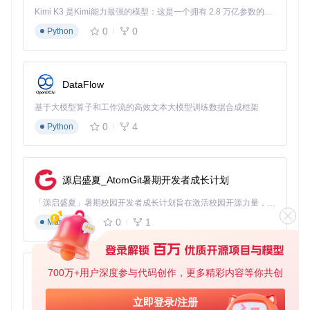
Kimi K3 是Kimi能力最强的模型：这是一个拥有 2.8 万亿参数的混合专家（MoE）模型，具备原生视觉理解能力，并支持 100 万 token 的上下文窗口。
采用"年级-学科-学期"的三级目录命名方式，如"高一-数学-上
学期"，便于长期管理。
0
0
Python
2. 利用批量下载功能
同时处理多个相关教材网址，一次性获取整套学习资源，节省
操作时间。
DataFlow
3. 定期更新教材版本
基于大模型算子和工作流的高效文本大模型训练数据合成框架
0
4
Python
注意通过筛选器选择最新教材版本，确保内容与教学进度同
步。
4. 配合阅读软件使用
源启盛夏_AtomGit暑期开发者成长计划
将下载的PDF导入批注软件，添加学习笔记和重点标记，提升
学习效果。
「源启盛夏」暑期校园开发者成长计划旨在激活校园开源力量，通过积分激励、认证扶持、资源倾斜等形式，引导高校组织和开发者完成「入驻 — 建项目 — 做贡献 — 获认证 — 得资源」的完整闭环。无论你是想带领社团入驻平台的组织者，还是希望用代码贡献证明自己的开发者，都能在这里找到属于你的成长路径。
5. 验证网址有效性
0
1
Markdown
解析失败时，先在浏览器中打开网址确认可访问性，确保链接
完整无误。
700万+用户深度参与代码创作，更多精彩内容等你共创
py-xiaozhi
问题解决：常见问题的快速应对方案
基于Python的Xiaozhi AI，适用于想要完整Xiaozhi体验而无需拥有专用硬件的用户。
立即登录/注册