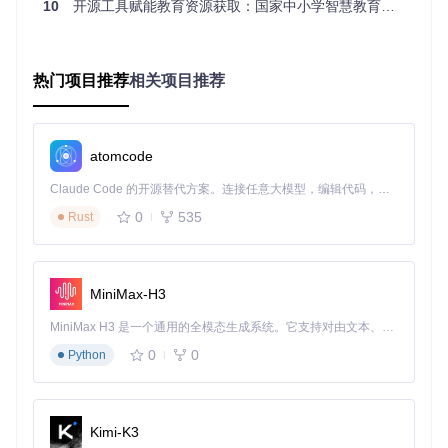
点击"下载"按钮完成操作
10
开源工具赋能教育资源获取：国家中小学智慧教育平台电子课本解析方案
场景案例：三类用户的实际应用体验
热门项目推荐
相关项目推荐
乡村教师的资源整合方案
刘老师在偏远地区中学任教，通过该工具每周为学生准备电子
教材包。"以前需要逐个保存网页图片，现在5分钟就能下载整
本书，还能按章节分类整理，大大减轻了备课负担。"
atomcode
高三学生的复习资料管理
Claude Code 的开源替代方案。连接任意大模型，编辑代码，运行命令，自动验证 — 全自动执行。用 Rust 构建，极致性能。 ｜ An open-source alternative to Claude Code. Connect any LLM, edit code, run commands, and verify changes — autonomously. Built in Rust for speed. Get Started
0
535
面临高考的小林利用工具建立了完整的复习资料库："把不同
Rust
版本的教材对比学习很有帮助，工具能快速获取所有需要的资
料，让我有更多时间专注于内容理解。"
家庭教育的辅助工具
MiniMax-H3
王先生为上小学的孩子下载了全套教材："即使家长没有技术
MiniMax H3 是一个通用的全模态生成系统。它支持对由文本、图像、视频和音频组成的多模态上下文进行统一理解，并能生成分辨率高达 2K、时长可达 15 秒的带原生立体声音频的视频。得益于面向任务泛化的系统设计，H3 在预训练阶段就已具备广泛的多模态上下文理解与生成能力，能够出色地执行复杂的多模态指令。
背景也能轻松操作，孩子可以在平板上随时复习，遇到问题我
也能快速找到对应章节辅导。"
0
0
Python
五个实用技巧：提升电子课本管理效率
Kimi-K3
1. 建立系统化文件夹结构