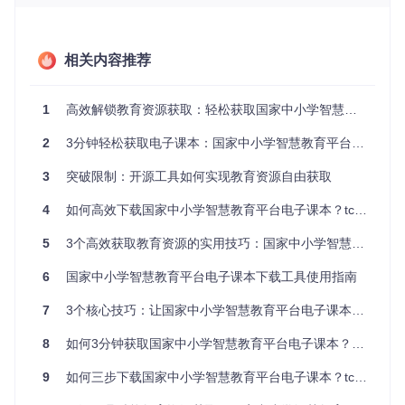
📌
批量处理能力
支持同时输入多个教材网址，工具将按顺序依次解析下载，大
幅提升资源收集效率。进度条实时显示处理状态，避免重复操
相关内容推荐
作。
三步完成电子课本下载：从安装到使用的极简流
1
高效解锁教育资源获取：轻松获取国家中小学智慧教育平台电子课本指南
程
2
3分钟轻松获取电子课本：国家中小学智慧教育平台下载工具使用指南
第一步：获取工具源码
3
突破限制：开源工具如何实现教育资源自由获取
通过Git命令克隆项目仓库：
4
如何高效下载国家中小学智慧教育平台电子课本？tchMaterial-parser工具全解析
git 
clone
5
3个高效获取教育资源的实用技巧：国家中小学智慧教育平台电子课本解析工具全攻略
第二步：启动应用程序
6
国家中小学智慧教育平台电子课本下载工具使用指南
进入项目目录后直接运行主程序文件，无需额外配置，界面将
自动加载。
7
3个核心技巧：让国家中小学智慧教育平台电子课本解析工具成为你的资源管理利器
第三步：执行下载操作
8
如何3分钟获取国家中小学智慧教育平台电子课本？高效下载工具全攻略
在国家中小学智慧教育平台找到目标教材预览页
复制完整URL到工具输入框
9
如何三步下载国家中小学智慧教育平台电子课本？tchMaterial-parser工具使用指南
选择对应学段和学科分类