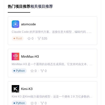
🌐
零技术门槛操作
完全基于浏览器的云端操作模式，无需配置本地环境，从新手
热门项目推荐
相关项目推荐
到专业用户都能快速上手。
技术原理简明解读
atomcode
N46Whisper的核心技术架构包含两大模块：
Claude Code 的开源替代方案。连接任意大模型，编辑代码，运行命令，自动验证 — 全自动执行。用 Rust 构建，极致性能。 ｜ An open-source alternative to Claude Code. Connect any LLM, edit code, run commands, and verify changes — autonomously. Built in Rust for speed. Get Started
语音特征提取引擎
0
535
通过深度神经网络分析日语语音的声学特征，精准捕捉音
Rust
调、语速和发音特点，建立语音与文本的映射关系。
语境理解系统
MiniMax-H3
结合日语语法规则和常用表达习惯，对识别结果进行语义
优化，自动修正同音异义词和语法错误，提升字幕可读
MiniMax H3 是一个通用的全模态生成系统。它支持对由文本、图像、视频和音频组成的多模态上下文进行统一理解，并能生成分辨率高达 2K、时长可达 15 秒的带原生立体声音频的视频。得益于面向任务泛化的系统设计，H3 在预训练阶段就已具备广泛的多模态上下文理解与生成能力，能够出色地执行复杂的多模态指令。
性。
0
0
Python
分场景应用指南：从入门到专业
日语学习场景最佳实践
Kimi-K3
核心需求
：快速获取精准字幕，辅助语言学习
操作步骤
：
Kimi K3 是Kimi能力最强的模型：这是一个拥有 2.8 万亿参数的混合专家（MoE）模型，具备原生视觉理解能力，并支持 100 万 token 的上下文窗口。
0
0
Python