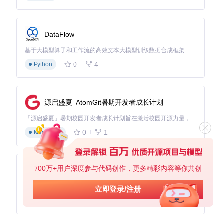
选择"学习模式"加载视频文件
启用双语字幕功能（日语+中文）
利用时间戳定位反复收听难点片段
DataFlow
专业技巧
：
基于大模型算子和工作流的高效文本大模型训练数据合成框架
使用
srt2ass.py
脚本将SRT文件转换为带注音的ASS格式
0
4
导出字幕文本用于制作单词卡，强化听力词汇记忆
Python
视频创作者工作流优化
核心需求
：高效制作多平台字幕，提升内容传播力
推荐流程
：
源启盛夏_AtomGit暑期开发者成长计划
上传原始视频至Colab环境
「源启盛夏」暑期校园开发者成长计划旨在激活校园开源力量，通过积分激励、认证扶持、资源倾斜等形式，引导高校组织和开发者完成「入驻 — 建项目 — 做贡献 — 获认证 — 得资源」的完整闭环。无论你是想带领社团入驻平台的组织者，还是希望用代码贡献证明自己的开发者，都能在这里找到属于你的成长路径。
选择"高精度模式"确保字幕质量
0
1
Markdown
生成ASS格式后使用样式模板统一视觉风格
效率提升技巧
：
700万+用户深度参与代码创作，更多精彩内容等你共创
建立专属术语库，提高专业词汇识别准确率
py-xiaozhi
利用N46Whisper.ipynb中的批量处理功能，同时处理多个
基于Python的Xiaozhi AI，适用于想要完整Xiaozhi体验而无需拥有专用硬件的用户。
视频文件
立即登录/注册
专业字幕制作全流程
0
1
Python
核心需求
：平衡效率与质量，降低人工校对成本