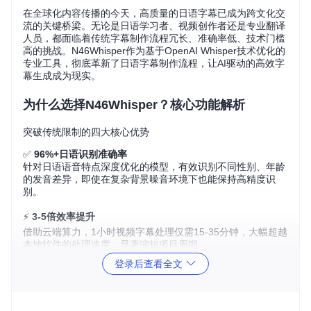
在全球化内容传播的今天，高质量的日语字幕已成为跨文化交
流的关键桥梁。无论是日语学习者、视频创作者还是专业翻译
人员，都面临着传统字幕制作流程冗长、准确率低、技术门槛
高的挑战。N46Whisper作为基于OpenAI Whisper技术优化的
专业工具，彻底革新了日语字幕制作流程，让AI驱动的高效字
幕生成成为现实。
为什么选择N46Whisper？核心功能解析
突破传统限制的四大核心优势
✅
96%+日语识别准确率
针对日语语音特点深度优化的模型，有效识别不同性别、年龄
的发音差异，即使在复杂背景噪音环境下也能保持高精度识
别。
⚡
3-5倍效率提升
借助云端算力，1小时视频字幕处理仅需15-35分钟，大幅超越
本地软件的处理速度，显著缩短项目周期。
登录后查看全文
🎯
双格式同步输出
一键生成专业级ASS格式（支持丰富样式排版）和通用SRT格
式（广泛兼容各类播放器），满足不同场景需求。