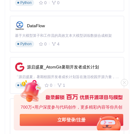
0
0
Python
API接口测试
# 测试用户注册接口
curl -X POST http://localhost:8080/auth/register \

  -H 
"Content-Type: application/json"
 \

DataFlow
  -d 
'{"userID":"testuser","password":"123456"}'
基于大模型算子和工作流的高效文本大模型训练数据合成框架
功能验证
使用官方Demo连接服务
0
4
Python
发送测试消息验证实时通信
创建群组测试群聊功能
源启盛夏_AtomGit暑期开发者成长计划
图：OpenIM Server群聊界面展示，支持群公告、成员管理和
消息已读回执等企业级功能
「源启盛夏」暑期校园开发者成长计划旨在激活校园开源力量，通过积分激励、认证扶持、资源倾斜等形式，引导高校组织和开发者完成「入驻 — 建项目 — 做贡献 — 获认证 — 得资源」的完整闭环。无论你是想带领社团入驻平台的组织者，还是希望用代码贡献证明自己的开发者，都能在这里找到属于你的成长路径。
0
1
Markdown
功能矩阵：核心能力与业务场景
核心能力
业务场景
700万+用户深度参与代码创作，更多精彩内容等你共创
py-xiaozhi
一对一实时聊天
客户服务、同事沟通
基于Python的Xiaozhi AI，适用于想要完整Xiaozhi体验而无需拥有专用硬件的用户。
万人级群组管理
企业通知群、项目协作群
立即登录/注册
0
1
Python
视频会议
远程会议、在线培训