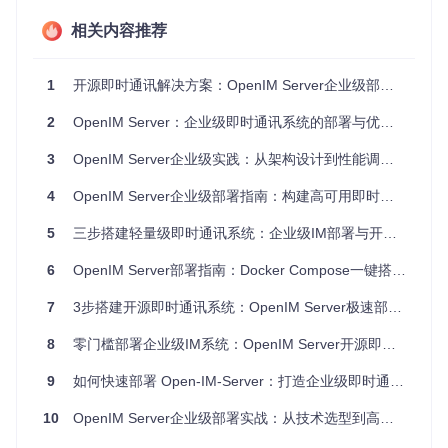
核心模块：
internal/msgtransfer
负责消息转发逻辑，
internal/p
ush
处理推送服务，
cmd/
目录包含各微服务入口。
相关内容推荐
环境适配：如何准备部署环境？
1
开源即时通讯解决方案：OpenIM Server企业级部署与应用指南
系统要求检查
操作系统
：Linux/macOS/Windows（推荐Linux服务器环
2
OpenIM Server：企业级即时通讯系统的部署与优化指南
境）
硬件配置
：4GB RAM（生产环境建议8GB+），20GB可用
3
OpenIM Server企业级实践：从架构设计到性能调优的全链路指南
存储
4
OpenIM Server企业级部署指南：构建高可用即时通讯系统的技术实践
依赖组件
：Docker、Docker Compose（自动部署脚本会处
理大部分依赖）
5
三步搭建轻量级即时通讯系统：企业级IM部署与开源通讯系统实践指南
网络环境准备
开放必要端口：8080（API）、10001（WebSocket）、90
6
OpenIM Server部署指南：Docker Compose一键搭建企业级IM服务
90（监控）
确保服务器可访问互联网以拉取依赖镜像
7
3步搭建开源即时通讯系统：OpenIM Server极速部署指南
部署流程：如何极速部署OpenIM Server？
8
零门槛部署企业级IM系统：OpenIM Server开源即时通讯解决方案指南
第一步：环境预检
9
如何快速部署 Open-IM-Server：打造企业级即时通讯系统的完整指南 🚀
# 检查Docker是否安装
10
OpenIM Server企业级部署实战：从技术选型到高可用架构落地
# 检查Docker Compose是否安装