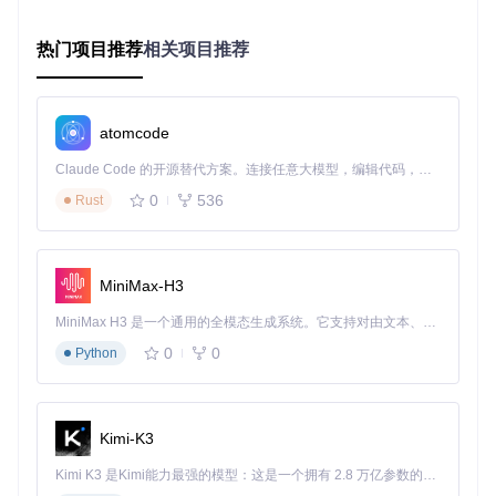
热门项目推荐
相关项目推荐
若未安装依赖，可运行
./install.sh
自动配置基础环境
第二步：获取源码
git 
clone
atomcode
cd
Claude Code 的开源替代方案。连接任意大模型，编辑代码，运行命令，自动验证 — 全自动执行。用 Rust 构建，极致性能。 ｜ An open-source alternative to Claude Code. Connect any LLM, edit code, run commands, and verify changes — autonomously. Built in Rust for speed. Get Started
第三步：极速启动服务
0
536
Rust
# 一键启动所有服务
脚本会自动启动消息网关（openim-msggateway）、消息
MiniMax-H3
传输（openim-msgtransfer）、用户认证（openim-rpc-us
er）等核心服务
MiniMax H3 是一个通用的全模态生成系统。它支持对由文本、图像、视频和音频组成的多模态上下文进行统一理解，并能生成分辨率高达 2K、时长可达 15 秒的带原生立体声音频的视频。得益于面向任务泛化的系统设计，H3 在预训练阶段就已具备广泛的多模态上下文理解与生成能力，能够出色地执行复杂的多模态指令。
0
0
Python
第四步：多维验证部署
服务状态检查
# 查看运行中的容器
Kimi-K3
所有服务状态应为"Up"
Kimi K3 是Kimi能力最强的模型：这是一个拥有 2.8 万亿参数的混合专家（MoE）模型，具备原生视觉理解能力，并支持 100 万 token 的上下文窗口。