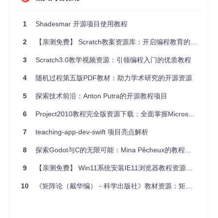
mkdir
1
Shadesmar 开源项目使用教程
cd
 build

cmake ..

2
【亲测免费】 Scratch教案资源库：开启编程教育的新篇章
3
Scratch3.0教学视频资源：引领编程入门的优质教程
2.4 运行示例
构建完成后，您可以运行示例程序来验证安装是否成功：
4
随机过程第五版PDF教材：助力学术研究的开源资源
5
探索技术前沿：Anton Putra的开源教程项目
2.5 基本使用示例
6
Project2010教程完全版资源下载：全面掌握Microsoft Project 2010
以下是一个简单的使用 Shadesmar 发送和接收消息的示例代
7
teaching-app-dev-swift 项目亮点解析
码：
8
探索Godot与C的无限可能：Mina Pêcheux的教程宝库
#
include
<shadesmar/memory/shared_buffer.h>
9
【亲测免费】 Win11系统安装IE11浏览器教程资源文件推荐
#
include
<shadesmar/pubsub/publisher.h>
#
include
<shadesmar/pubsub/subscriber.h>
10
《矩阵论（戴华编）－科学出版社》教材资源：矩阵理论学习的利器
#
include
<iostream>
int
main
()
{

// 创建一个发布者