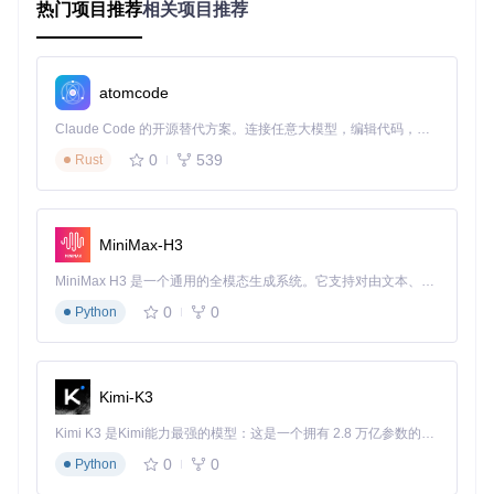
热门项目推荐
相关项目推荐
    shm::
pubsub::Publisher<shm::memory::SharedBuffer> 
pub
// 创建一个订阅者
    shm::
pubsub::Subscriber<shm::memory::SharedBuffer> 
su
atomcode
// 发布消息
    std::string message = 
"Hello, Shadesmar!"
;

Claude Code 的开源替代方案。连接任意大模型，编辑代码，运行命令，自动验证 — 全自动执行。用 Rust 构建，极致性能。 ｜ An open-source alternative to Claude Code. Connect any LLM, edit code, run commands, and verify changes — autonomously. Built in Rust for speed. Get Started
    publisher.
publish
(shm::memory::
SharedBuffer
(message.
d
0
539
Rust
// 接收消息
auto
 received_message = subscriber.
recv
();

    std::cout << 
"Received message: "
 << std::
string
(rece
MiniMax-H3
return
0
;

MiniMax H3 是一个通用的全模态生成系统。它支持对由文本、图像、视频和音频组成的多模态上下文进行统一理解，并能生成分辨率高达 2K、时长可达 15 秒的带原生立体声音频的视频。得益于面向任务泛化的系统设计，H3 在预训练阶段就已具备广泛的多模态上下文理解与生成能力，能够出色地执行复杂的多模态指令。
0
0
Python
3. 应用案例和最佳实践
3.1 应用案例
Kimi-K3
Shadesmar 适用于需要高性能消息传递的场景，例如：
Kimi K3 是Kimi能力最强的模型：这是一个拥有 2.8 万亿参数的混合专家（MoE）模型，具备原生视觉理解能力，并支持 100 万 token 的上下文窗口。
0
0
实时系统中的消息传递
Python
分布式系统中的数据同步