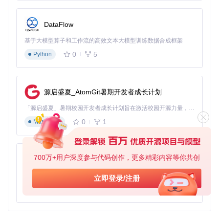
游戏开发中的事件处理
3.2 最佳实践
内存管理
：使用 Shadesmar 提供的内存管理工具来优化内
DataFlow
存使用，避免内存泄漏。
基于大模型算子和工作流的高效文本大模型训练数据合成框架
消息类型
：根据应用需求选择合适的消息类型，以提高性能
和减少开销。
0
5
Python
错误处理
：在生产环境中，确保正确处理所有可能的错误和
异常情况。
源启盛夏_AtomGit暑期开发者成长计划
4. 典型生态项目
「源启盛夏」暑期校园开发者成长计划旨在激活校园开源力量，通过积分激励、认证扶持、资源倾斜等形式，引导高校组织和开发者完成「入驻 — 建项目 — 做贡献 — 获认证 — 得资源」的完整闭环。无论你是想带领社团入驻平台的组织者，还是希望用代码贡献证明自己的开发者，都能在这里找到属于你的成长路径。
Shadesmar 可以与其他高性能库和框架结合使用，例如：
0
1
Markdown
Boost.Asio
：用于网络编程的高性能库，可以与 Shadesm
ar 结合使用以实现高效的异步通信。
ZeroMQ
：一个高性能的消息库，可以与 Shadesmar 结合
700万+用户深度参与代码创作，更多精彩内容等你共创
py-xiaozhi
使用以扩展消息传递功能。
Redis
：一个高性能的内存数据库，可以与 Shadesmar 结
基于Python的Xiaozhi AI，适用于想要完整Xiaozhi体验而无需拥有专用硬件的用户。
立即登录/注册
合使用以实现高效的数据存储和检索。
0
1
Python
通过结合这些生态项目，您可以构建更加复杂和高效的应用系
统。