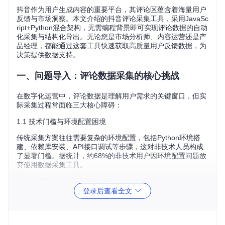
抖音作为用户生成内容的重要平台，其评论区蕴含着海量用户
反馈与市场洞察。本文介绍的抖音评论采集工具，采用JavaSc
ript+Python混合架构，无需编程背景即可实现评论数据的自动
化采集与结构化导出。无论您是市场分析师、内容运营还是产
品经理，都能通过这套工具快速获取高质量用户反馈数据，为
决策提供数据支持。
一、问题导入：评论数据采集的核心挑战
在数字化运营中，评论数据是理解用户需求的关键窗口，但实
际采集过程常面临三大核心障碍：
1.1 技术门槛与环境配置困境
传统采集方案往往需要复杂的环境配置，包括Python环境搭
建、依赖库安装、API接口调试等步骤，这对非技术人员构成
了显著门槛。据统计，约68%的非技术用户因环境配置问题放
弃使用数据采集工具。
1.2 数据完整性与效率平衡难题
登录后查看全文
抖音评论系统采用动态加载机制，一级评论与二级回复的嵌套
结构进一步增加了采集难度。手动复制不仅效率低下（平均每
条评论需30秒处理时间），还容易遗漏关键回复内容，导致数
据样本不完整。