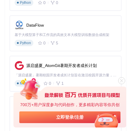
理
0
0
Python
2.3 与传统方案对比
📊
工具对比分析表
DataFlow
特性
本工具
传统API方案
手动采集
基于大模型算子和工作流的高效文本大模型训练数据合成框架
技术门
低（无需编程知
高（需API开
0
5
Python
低但繁琐
槛
识）
发）
数据完
高（支持二级回
中（受API限
低（易遗
整性
复）
制）
漏）
源启盛夏_AtomGit暑期开发者成长计划
采集速
中（模拟用户行
高（直接接口
极低
度
为）
调用）
「源启盛夏」暑期校园开发者成长计划旨在激活校园开源力量，通过积分激励、认证扶持、资源倾斜等形式，引导高校组织和开发者完成「入驻 — 建项目 — 做贡献 — 获认证 — 得资源」的完整闭环。无论你是想带领社团入驻平台的组织者，还是希望用代码贡献证明自己的开发者，都能在这里找到属于你的成长路径。
环境依
无（预置运行环
高（需服务器
0
1
Markdown
无
赖
境）
配置）
反爬风
低（模拟正常用
高（易触发AP
低但效率
险
户行为）
I限制）
差
700万+用户深度参与代码创作，更多精彩内容等你共创
py-xiaozhi
📌 要点总结：
基于Python的Xiaozhi AI，适用于想要完整Xiaozhi体验而无需拥有专用硬件的用户。
立即登录/注册
采用JavaScript+Python混合架构，兼顾采集灵活性与数据
0
1
Python
处理能力