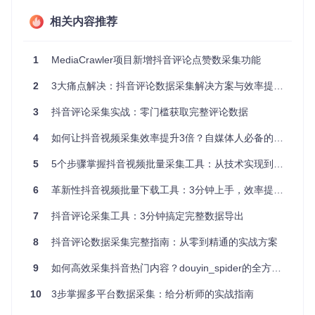
相关内容推荐
1.3 数据格式与分析需求脱节
原始评论数据多为非结构化文本，直接导出的CSV文件往往缺
乏必要的元数据（如评论时间、点赞数、回复关系），需要额
1
MediaCrawler项目新增抖音评论点赞数采集功能
外处理才能满足分析需求，这一过程通常占整个数据分析周期
的40%以上。
2
3大痛点解决：抖音评论数据采集解决方案与效率提升实践
📌 要点总结：
3
抖音评论采集实战：零门槛获取完整评论数据
技术门槛和环境配置是普通用户使用采集工具的主要障碍
4
如何让抖音视频采集效率提升3倍？自媒体人必备的无水印批量下载工具揭秘
动态加载机制和嵌套评论结构导致数据采集不完整
原始数据格式与分析需求存在显著差距
5
5个步骤掌握抖音视频批量采集工具：从技术实现到商业价值挖掘
手动采集效率低下且易出错
6
革新性抖音视频批量下载工具：3分钟上手，效率提升20倍的全量采集方案
二、方案架构：工具的技术实现与优势
7
抖音评论采集工具：3分钟搞定完整数据导出
本工具采用分层架构设计，通过浏览器自动化与本地数据处理
8
抖音评论数据采集完整指南：从零到精通的实战方案
的协同工作，实现评论数据的高效采集与结构化输出。
2.1 技术栈解析
9
如何高效采集抖音热门内容？douyin_spider的全方位解决方案
工具核心由两部分构成：
10
3步掌握多平台数据采集：给分析师的实战指南