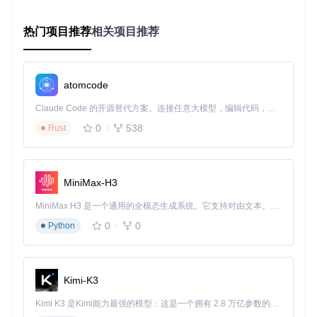
前端采集层
：基于JavaScript实现的浏览器自动化脚本，负
责页面交互、评论加载与数据提取
后端处理层
：采用Python编写的数据解析与导出模块，实现
热门项目推荐
相关项目推荐
CSV到Excel的格式转换与结构化处理
这种架构的优势在于：
atomcode
无需服务器部署，完全本地运行
规避API接口限制，通过模拟用户行为采集数据
Claude Code 的开源替代方案。连接任意大模型，编辑代码，运行命令，自动验证 — 全自动执行。用 Rust 构建，极致性能。 ｜ An open-source alternative to Claude Code. Connect any LLM, edit code, run commands, and verify changes — autonomously. Built in Rust for speed. Get Started
保留完整评论关系链，支持多级回复分析
0
538
Rust
2.2 功能模块设计
🔧
核心功能模块
MiniMax-H3
模块名称
主要功能
技术实现
页面交互
自动滚动加载、点击"查看
JavaScript DO
MiniMax H3 是一个通用的全模态生成系统。它支持对由文本、图像、视频和音频组成的多模态上下文进行统一理解，并能生成分辨率高达 2K、时长可达 15 秒的带原生立体声音频的视频。得益于面向任务泛化的系统设计，H3 在预训练阶段就已具备广泛的多模态上下文理解与生成能力，能够出色地执行复杂的多模态指令。
M操作
模块
回复"
0
0
Python
数据提取
评论内容、用户信息、互
正则表达式+DO
模块
动数据采集
M解析
格式转换
CSV到Excel格式转换
openpyxl库
Kimi-K3
模块
剪贴板处
Kimi K3 是Kimi能力最强的模型：这是一个拥有 2.8 万亿参数的混合专家（MoE）模型，具备原生视觉理解能力，并支持 100 万 token 的上下文窗口。
数据暂存与传递
pyperclip库