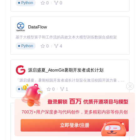
0
0
    C --> D[自动重启资源管理器]

Python
    D --> E{任务栏右键菜单有新选项?}

    E -->|是| F[安装成功]

DataFlow
二、场景落地：三大核心功能实战指南
基于大模型算子和工作流的高效文本大模型训练数据合成框架
0
4
Python
2.1 3步打造高效任务栏：从混乱到有序的转变
你是否每天都要在杂乱的任务栏中寻找需要的程序？让我们通
过3个简单步骤，将任务栏改造成高效的工作中枢：
源启盛夏_AtomGit暑期开发者成长计划
图标混乱？经典布局一键恢复
「源启盛夏」暑期校园开发者成长计划旨在激活校园开源力量，通过积分激励、认证扶持、资源倾斜等形式，引导高校组织和开发者完成「入驻 — 建项目 — 做贡献 — 获认证 — 得资源」的完整闭环。无论你是想带领社团入驻平台的组织者，还是希望用代码贡献证明自己的开发者，都能在这里找到属于你的成长路径。
传统方式：Windows 11默认任务栏图标居中，无法调整位置
0
1
Markdown
和大小
工具方案：「任务栏右键→属性→任务栏样式→选择"Window
s 10风格"」，立即恢复熟悉的左对齐布局，同时获得图标大小
和间距的调整权限
700万+用户深度参与代码创作，更多精彩内容等你共创
py-xiaozhi
多窗口管理困难？智能按钮合并策略
基于Python的Xiaozhi AI，适用于想要完整Xiaozhi体验而无需拥有专用硬件的用户。
立即登录/注册
传统方式：大量打开的窗口导致任务栏拥挤不堪
0
1
Python
工具方案：「任务栏设置→按钮行为→合并方式」，提供三种
智能合并策略：