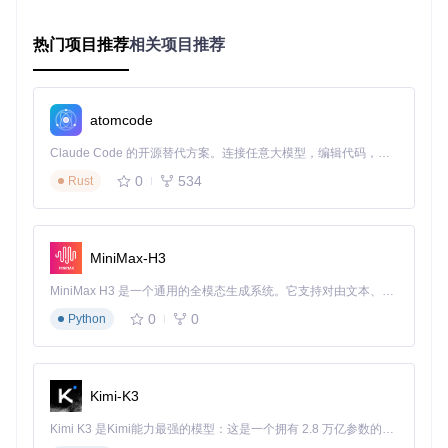
获取安装包
热门项目推荐
相关项目推荐
打开终端，执行以下命令克隆项目仓库：
git clone https://gitcode.com/GitHub_Trendin
g/ex/ExplorerPatcher
atomcode
进入安装目录
通过文件资源管理器导航至下载的项目文件夹
Claude Code 的开源替代方案。连接任意大模型，编辑代码，运行命令，自动验证 — 全自动执行。用 Rust 构建，极致性能。 ｜ An open-source alternative to Claude Code. Connect any LLM, edit code, run commands, and verify changes — autonomously. Built in Rust for speed. Get Started
0
534
Rust
启动安装程序
双击运行
ep_setup.exe
，安装程序会自动检测系统环境
完成初始化
MiniMax-H3
安装过程中系统会自动重启资源管理器，出现短暂黑屏属
于正常现象
MiniMax H3 是一个通用的全模态生成系统。它支持对由文本、图像、视频和音频组成的多模态上下文进行统一理解，并能生成分辨率高达 2K、时长可达 15 秒的带原生立体声音频的视频。得益于面向任务泛化的系统设计，H3 在预训练阶段就已具备广泛的多模态上下文理解与生成能力，能够出色地执行复杂的多模态指令。
验证安装结果
0
0
Python
右键点击任务栏，若出现"属性"和"设置"新选项，表明安装
成功
Kimi-K3
graph LR

    A[获取安装包] --> B[进入安装目录]

Kimi K3 是Kimi能力最强的模型：这是一个拥有 2.8 万亿参数的混合专家（MoE）模型，具备原生视觉理解能力，并支持 100 万 token 的上下文窗口。
    B --> C[运行ep_setup.exe]
