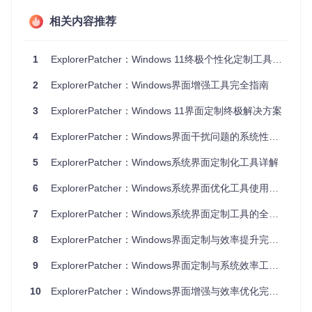
1.2 3分钟环境自检：安装前的准备工作
相关内容推荐
你是否曾因软件安装失败而浪费大量时间？做好以下准备可让
ExplorerPatcher的部署过程顺畅无阻：
1
ExplorerPatcher：Windows 11终极个性化定制工具完全指南
🛠️
系统兼容性检查
2
ExplorerPatcher：Windows界面增强工具完全指南
确认Windows 11 24H2版本（内部版本号22631及以上）
3
ExplorerPatcher：Windows 11界面定制终极解决方案
至少100MB可用磁盘空间
管理员账户操作权限
4
ExplorerPatcher：Windows界面干扰问题的系统性解决方案
📌
安全准备
5
ExplorerPatcher：Windows系统界面定制化工具详解
暂时关闭第三方系统防护软件
6
ExplorerPatcher：Windows系统界面优化工具使用指南
创建系统还原点（「控制面板→系统→系统保护→创建」）
「专家笔记」：创建还原点是保护系统安全的重要步骤，虽然
7
ExplorerPatcher：Windows系统界面定制工具的全方位应用指南
ExplorerPatcher经过严格测试，但不同系统环境可能存在差
异。还原点就像装修前的家具保护措施，让你在需要时能恢复
8
ExplorerPatcher：Windows界面定制与效率提升完全指南
到原始状态。
9
ExplorerPatcher：Windows界面定制与系统效率工具完全指南
1.3 5步极速部署：从获取到验证的完整流程
10
ExplorerPatcher：Windows界面增强与效率优化完全指南
从未安装过系统定制工具？按照以下步骤，即使是技术新手也
能顺利完成：