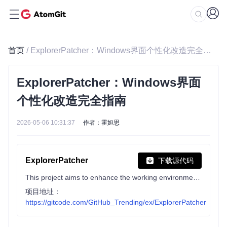
首页
/ ExplorerPatcher：Windows界面个性化改造完全指南
ExplorerPatcher：Windows界面
个性化改造完全指南
2026-05-06 10:31:37
作者：霍妲思
ExplorerPatcher
下载源代码
This project aims to enhance the working environment on Windows
项目地址：
https://gitcode.com/GitHub_Trending/ex/ExplorerPatcher