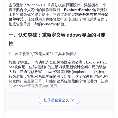
当你受够了Windows 11单调刻板的界面设计，渴望拥有一个
真正贴合个人习惯的操作环境时，
ExplorerPatcher
这款开源
工具将成为你的得力助手。它通过深度定制
任务栏布局
与
开始
菜单样式
，让普通用户也能轻松打造专业级个性化系统界面，
彻底告别千篇一律的Windows体验。
一、认知突破：重新定义Windows界面的可能
性
1.1 界面改造的"装修大师"：工具本质解析
想象你刚搬进一间功能齐全但风格固定的公寓，ExplorerPatc
her就像是一位能根据你的生活习惯重新设计空间布局的装修
大师。它通过修改Windows资源管理器(explorer.exe)的核心
行为逻辑，实现对系统界面的深度定制。这个仅占用约5MB存
储空间的轻量级工具，却能解锁系统隐藏的个性化潜力，让你
的Windows环境真正为你所用。
原理简析
：
ExplorerPatcher通过API钩子(hooking)技术拦截并修改资源管
登录后查看全文
理器的界面渲染流程，在不破坏系统核心功能的前提下，实现
对任务栏、开始菜单等关键界面元素的自定义。这种方式既保
证了定制的深度，又维持了系统的稳定性。