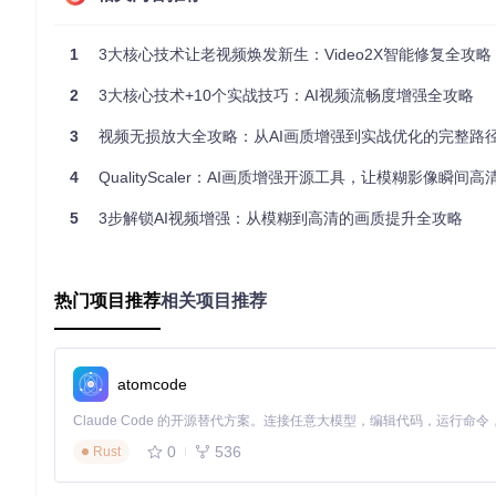
无论你是Windows用户还是Linux爱好者，都能在几分钟内完
项目。
1
3大核心技术让老视频焕发新生：Video2X智能修复全攻略
如何用Docker实现一键部署
2
3大核心技术+10个实战技巧：AI视频流畅度增强全攻略
📋 克隆项目仓库到本地
3
视频无损放大全攻略：从AI画质增强到实战优化的完整路
git 
clone
4
QualityScaler：AI画质增强开源工具，让模糊影像瞬间高
cd
5
3步解锁AI视频增强：从模糊到高清的画质提升全攻略
🔨 构建Docker镜像
热门项目推荐
cd
 packaging/docker

相关项目推荐
🚀 运行容器开始处理
atomcode
0
536
Rust
Linux系统的高效安装方案
对于Arch系用户，可直接通过AUR获取最新版本：