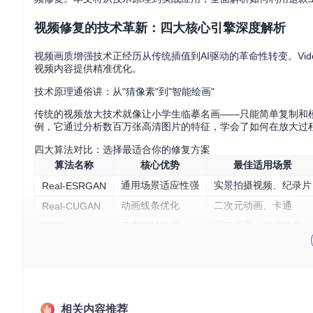
视频修复的技术革新：四大核心引擎深度解析
视频画质增强技术正经历从传统插值到AI驱动的革命性转变。Vi
视频内容提供精准优化。
技术原理通俗讲：从"猜像素"到"智能绘画"
传统的视频放大技术就像让小学生临摹名画——只能简单复制和模糊
例，它通过分析数百万张高清图片的特征，学会了如何在放大过程
四大算法对比：选择最适合你的修复方案
算法名称
核心优势
最佳适用场景
通用场景适应性强
实景拍摄视频、纪录片
Real-ESRGAN
动画线条优化
二次元动画、卡通
Real-CUGAN
动态插帧技术
运动场景、游戏录屏
RIFE
实时着色器处理
在线播放、低配置设备
Anime4K v4
零基础上手：3步完成视频修复环境搭建
相关内容推荐