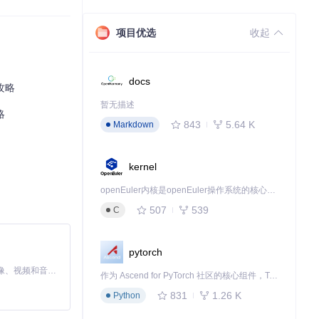
动第一个视频修复
项目优选
收起
docs
攻略
暂无描述
略
843
5.64 K
Markdown
kernel
openEuler内核是openEuler操作系统的核心，既是系统性能与稳定性的基石，也是连接处理器、设备与服务的桥梁。
507
539
C
pytorch
MiniMax H3 是一个通用的全模态生成系统。它支持对由文本、图像、视频和音频组成的多模态上下文进行统一理解，并能生成分辨率高达 2K、时长可达 15 秒的带原生立体声音频的视频。得益于面向任务泛化的系统设计，H3 在预训练阶段就已具备广泛的多模态上下文理解与生成能力，能够出色地执行复杂的多模态指令。
作为 Ascend for PyTorch 社区的核心组件，TorchNPU 是昇腾专为 PyTorch 打造的深度学习适配插件，使 PyTorch 框架能够直接调用昇腾 NPU，为开发者提供昇腾 AI 处理器的超强算力。
831
1.26 K
Python