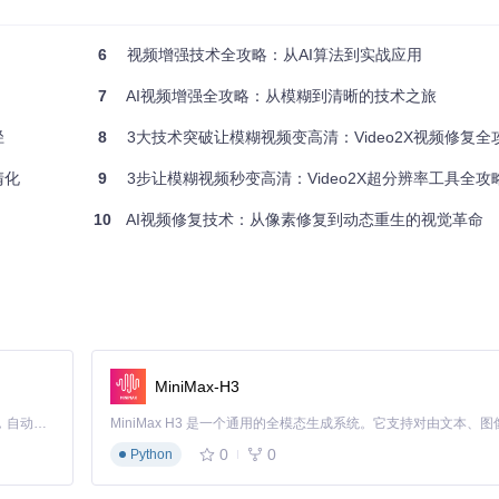
成Video2X的部署。以下是针对不同系统的优化安装方案，确保你能快速启
6
视频增强技术全攻略：从AI算法到实战应用
7
AI视频增强全攻略：从模糊到清晰的技术之旅
径
8
3大技术突破让模糊视频变高清：Video2X视频修复全
清化
9
3步让模糊视频秒变高清：Video2X超分辨率工具全攻
10
AI视频修复技术：从像素修复到动态重生的视觉革命
MiniMax-H3
Claude Code 的开源替代方案。连接任意大模型，编辑代码，运行命令，自动验证 — 全自动执行。用 Rust 构建，极致性能。 ｜ An open-source alternative to Claude Code. Connect any LLM, edit code, run commands, and verify changes — autonomously. Built in Rust for speed. Get Started
0
0
Python