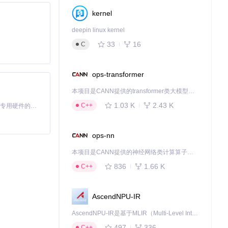
kernel
deepin linux kernel
33
16
C
ops-transformer
本项目是CANN提供的transformer类大模型算子库，实现网络在NPU上加速计算。
1.03 K
2.43 K
C++
基于Python的Xiaozhi AI，适用于想要完整Xiaozhi体验而无需拥有专用硬件的用户。
旧家庭录像还是
ops-nn
本项目是CANN提供的神经网络类计算算子库，实现网络在NPU上加速计算。
836
1.66 K
C++
AscendNPU-IR
AscendNPU-IR是基于MLIR（Multi-Level Intermediate Representation）构建的，面向昇腾亲和算子编译时使用的中间表示，提供昇腾完备表达能力，通过编译优化提升昇腾AI处理器计算效率，支持通过生态框架使能昇腾AI处理器与深度调优
497
336
C++