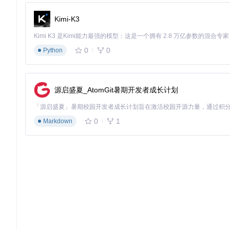
Kimi-K3
通用Linux系统推荐使用AppImage格式：
0
0
Python
chmod
 +x video2x-*.AppImage

源启盛夏_AtomGit暑期开发者成长计划
场景化解决方案：让每个视频都获得专属优化
0
1
Markdown
不同类型的视频内容需要针对性的修复策略。Video2X提供
游戏精彩瞬间，都能获得专业级效果。
老旧视频修复：让珍贵记忆重获新生
家庭录像通常存在噪点多、分辨率低、色彩失真等问题。最佳配
算法选择：Real-ESRGAN + 轻度降噪
放大倍数：2-3倍（避免过度放大导致失真）
色彩增强：启用自动白平衡校正
配置文件路径：
tools/video2x/include/validators.h