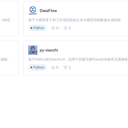
DataFlow
Kimi K3 是Kimi能力最强的模型：这是一个拥有 2.8 万亿参数的混合专家（MoE）模型，具备原生视觉理解能力，并支持 100 万 token 的上下文窗口。
基于大模型算子和工作流的高效文本大模型训练数据合成框架
0
4
Python
py-xiaozhi
「源启盛夏」暑期校园开发者成长计划旨在激活校园开源力量，通过积分激励、认证扶持、资源倾斜等形式，引导高校组织和开发者完成「入驻 — 建项目 — 做贡献 — 获认证 — 得资源」的完整闭环。无论你是想带领社团入驻平台的组织者，还是希望用代码贡献证明自己的开发者，都能在这里找到属于你的成长路径。
0
1
Python
了灵活的参数配置系统，让你能够根据视频特点定制最佳修复方案，无论是老
置方案：