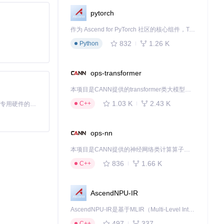
pytorch
作为 Ascend for PyTorch 社区的核心组件，TorchNPU 是昇腾专为 PyTorch 打造的深度学习适配插件，使 PyTorch 框架能够直接调用昇腾 NPU，为开发者提供昇腾 AI 处理器的超强算力。
832
1.26 K
Python
ops-transformer
本项目是CANN提供的transformer类大模型算子库，实现网络在NPU上加速计算。
1.03 K
2.43 K
C++
基于Python的Xiaozhi AI，适用于想要完整Xiaozhi体验而无需拥有专用硬件的用户。
ops-nn
本项目是CANN提供的神经网络类计算算子库，实现网络在NPU上加速计算。
836
1.66 K
C++
AscendNPU-IR
AscendNPU-IR是基于MLIR（Multi-Level Intermediate Representation）构建的，面向昇腾亲和算子编译时使用的中间表示，提供昇腾完备表达能力，通过编译优化提升昇腾AI处理器计算效率，支持通过生态框架使能昇腾AI处理器与深度调优
497
337
C++