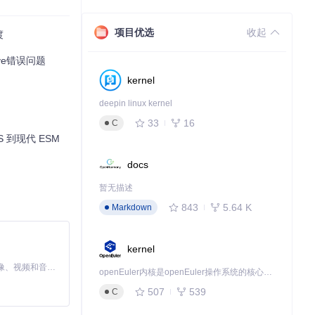
项目优选
收起
渡
解决了传统配置
tive错误问题
kernel
deepin linux kernel
33
16
C
规则的作用范围，
JS 到现代 ESM
docs
暂无描述
843
5.64 K
Markdown
kernel
MiniMax H3 是一个通用的全模态生成系统。它支持对由文本、图像、视频和音频组成的多模态上下文进行统一理解，并能生成分辨率高达 2K、时长可达 15 秒的带原生立体声音频的视频。得益于面向任务泛化的系统设计，H3 在预训练阶段就已具备广泛的多模态上下文理解与生成能力，能够出色地执行复杂的多模态指令。
openEuler内核是openEuler操作系统的核心，既是系统性能与稳定性的基石，也是连接处理器、设备与服务的桥梁。
507
539
C