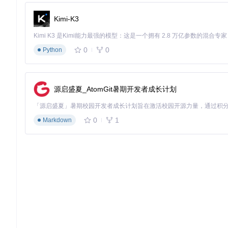
'vue/multi-word-component-names'
: 
'error'
  }

Kimi-K3
// 解决方案：扁平配置
0
0
Python
// eslint.config.mjs
import
 vue 
from
'eslint-plugin-vue'
export
default
 [

源启盛夏_AtomGit暑期开发者成长计划
  {

// 指定作用文件范围
files
: [
'**/*.vue'
, 
'**/*.js'
],

0
1
Markdown
// 插件注册
plugins
: { vue },

// 语言选项配置
languageOptions
: {

parser
: 
require
(
'vue-eslint-parser'
),

sourceType
: 
'module'
,

parserOptions
: {

parser
: 
'@typescript-eslint/parser'
      }

    },

// 规则配置
rules
: {
