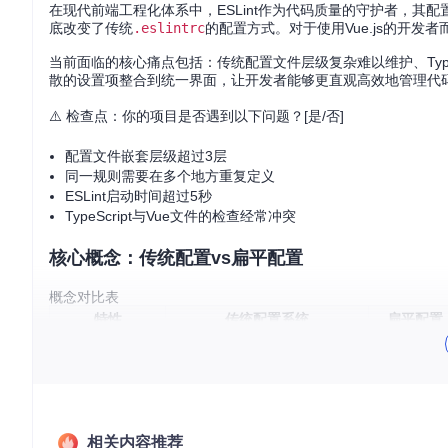
在现代前端工程化体系中，ESLint作为代码质量的守护者，其配置系统
底改变了传统
.eslintrc
的配置方式。对于使用Vue.js的开发者而言
当前面临的核心痛点包括：传统配置文件层级复杂难以维护、Typ
散的设置项整合到统一界面，让开发者能够更直观高效地管理代
⚠️ 检查点：你的项目是否遇到以下问题？[是/否]
配置文件嵌套层级超过3层
同一规则需要在多个地方重复定义
ESLint启动时间超过5秒
TypeScript与Vue文件的检查经常冲突
核心概念：传统配置vs扁平配置
概念对比表
特性
传统配置系统
扁平配置（F
文件格式
.eslintrc.js
/
.json
/
.yml
eslint.c
模块化
通过
extends
继承，层级复杂
原生ESM
配置合并
自动合并，优先级难控
显式合并
TypeScript支持
需要额外解析器
原生支持
相关内容推荐