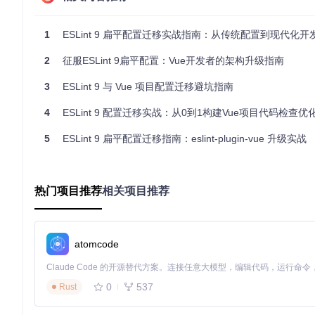
性能
多层级解析较慢
扁平化结构
扩展性
插件机制有限
全新插件A
1
ESLint 9 扁平配置迁移实战指南：从传统配置到现代化开发
扁平配置系统的核心优势在于其"单一数据源"设计理念，将所有
2
征服ESLint 9扁平配置：Vue开发者的架构升级指南
中"继承链迷宫"的问题。
3
ESLint 9 与 Vue 项目配置迁移避坑指南
📊 配置架构对比图 配置对比图
4
ESLint 9 配置迁移实战：从0到1构建Vue项目代码检查优
💡 专家提示：扁平配置并非简单的格式变更，而是ESLint架
虽然初期配置量增加，但长期维护成本显著降低。
5
ESLint 9 扁平配置迁移指南：eslint-plugin-vue 升级实战
操作矩阵：三步完成eslint-plugin-vue配置迁移
热门项目推荐
相关项目推荐
场景化配置模板
场景一：基础Vue 3项目迁移
// 问题场景：传统配置
// .eslintrc.js
atomcode
module
.
exports
 = {

extends
: [

'plugin:vue/vue3-recommended'
,

0
537
Rust
'eslint:recommended'
  ],

rules
: {
