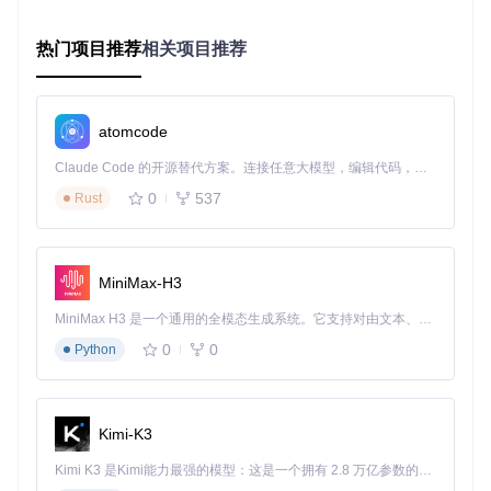
操作方
错误
日均耗时
心理负担
式
率
热门项目推荐
相关项目推荐
人工打
5分钟/次 × 2次 = 10分
高（担心遗
8.
卡
钟
3%
漏）
自动打
首次配置10分钟，后续
0.
无
atomcode
卡
0维护
2%
场景二：跨部门数据同步
Claude Code 的开源替代方案。连接任意大模型，编辑代码，运行命令，自动验证 — 全自动执行。用 Rust 构建，极致性能。 ｜ An open-source alternative to Claude Code. Connect any LLM, edit code, run commands, and verify changes — autonomously. Built in Rust for speed. Get Started
0
537
Rust
解决方案
配置邮件通知系统，当打卡任务完成后，系统自动将结果发送
至指定邮箱。管理员可在邮件配置界面设置发件箱、授权码和
收件人信息，确保信息实时同步至管理端。
MiniMax-H3
MiniMax H3 是一个通用的全模态生成系统。它支持对由文本、图像、视频和音频组成的多模态上下文进行统一理解，并能生成分辨率高达 2K、时长可达 15 秒的带原生立体声音频的视频。得益于面向任务泛化的系统设计，H3 在预训练阶段就已具备广泛的多模态上下文理解与生成能力，能够出色地执行复杂的多模态指令。
邮箱通知配置界面：支持发件箱设置、授权码管理和通知标题
0
0
Python
自定义，实现打卡结果自动同步
效果对比
Kimi-K3
操作方式
信息同步时效
沟通成本
数据完整性
人工汇报
平均2小时
3次沟通/天
78%
Kimi K3 是Kimi能力最强的模型：这是一个拥有 2.8 万亿参数的混合专家（MoE）模型，具备原生视觉理解能力，并支持 100 万 token 的上下文窗口。