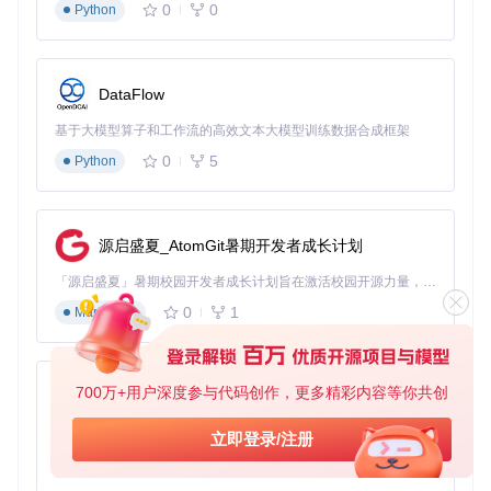
0
0
自动通知
实时（<1分钟）
0次
Python
100%
📈 从零到一：智能办公自动化实施指南
DataFlow
准备阶段：环境配置与权限开通
悬浮窗权限设置
基于大模型算子和工作流的高效文本大模型训练数据合成框架
操作要点
0
5
Python
进入系统设置 → 应用管理 → 找到DailyTask
开启"显示在其他应用的上层"权限
确认权限状态为"允许"
源启盛夏_AtomGit暑期开发者成长计划
注意事项
「源启盛夏」暑期校园开发者成长计划旨在激活校园开源力量，通过积分激励、认证扶持、资源倾斜等形式，引导高校组织和开发者完成「入驻 — 建项目 — 做贡献 — 获认证 — 得资源」的完整闭环。无论你是想带领社团入驻平台的组织者，还是希望用代码贡献证明自己的开发者，都能在这里找到属于你的成长路径。
0
1
Markdown
部分品牌手机需在"特殊访问权限"中设置
权限关闭会导致打卡界面无法正常显示
700万+用户深度参与代码创作，更多精彩内容等你共创
py-xiaozhi
悬浮窗权限配置流程：通过系统设置授予应用界面覆盖权限，
确保自动化操作可见
基于Python的Xiaozhi AI，适用于想要完整Xiaozhi体验而无需拥有专用硬件的用户。
立即登录/注册
0
1
Python
通知权限配置