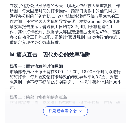
在数字化办公浪潮席卷的今天，职场人依然被大量重复性工作
所困：每天固定时间的打卡操作、跨部门协作中的信息同步、
远程办公时的任务追踪......这些机械性流程不仅占用80%的工
作时间，还常常因人为疏忽导致失误。根据Gartner 2025年职
场效率报告显示，普通员工日均有3.2小时用于非创造性工
作，其中打卡签到、数据录入等固定流程占比高达47%。智能
办公自动化工具的出现，正通过"预设规则+自动执行"的模式，
重新定义现代办公效率标准。
📊 痛点直击：现代办公的效率陷阱
场景一：固定流程的时间黑洞
市场部专员小王每天需在8:00、12:00、18:00三个时间点进行
钉钉打卡，每月因忘记打卡导致的考勤异常平均3.2次。为避
免迟到，他不得不提前15分钟到岗，一年累计额外消耗约90小
时。
场景二：跨部门协作的信息孤岛
财务部需要每周汇总各部门报销数据，但由于销售、市场、研
发部门使用不同的报表格式，每次数据整合至少花费4小时，
登录后查看全文
且人工核对错误率高达8.7%。
场景三：远程办公的管理盲区
疫情期间，某互联网公司推行居家办公，管理者无法实时掌握