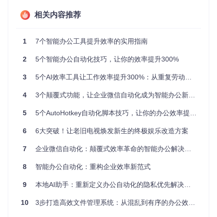
团队工作状态，项目延期率较之前上升23%，主要原因是任务
进度更新不及时和沟通滞后。
相关内容推荐
这些问题的核心在于
流程断点
与
人为依赖
。智能办公自动化工
具通过构建"触发条件-执行动作-结果反馈"的闭环系统，将员
1
7个智能办公工具提升效率的实用指南
工从机械劳动中解放，专注于高价值创造性工作。
2
5个智能办公自动化技巧，让你的效率提升300%
⚙️ 智能办公自动化的核心价值：从工具到生产力
3
5个AI效率工具让工作效率提升300%：从重复劳动到智能工作流的转型指南
革命
4
3个颠覆式功能，让企业微信自动化成为智能办公新引擎
场景一：考勤管理自动化
5
5个AutoHotkey自动化脚本技巧，让你的办公效率提升300%
解决方案
通过AutoDingding的多任务调度系统，用户可预设多个打卡时
6
6大突破！让老旧电视焕发新生的终极娱乐改造方案
间点，系统自动在指定时刻唤醒钉钉并完成打卡操作。主界面
实时显示任务状态与倒计时，确保每个打卡节点精准执行。
7
企业微信自动化：颠覆式效率革命的智能办公解决方案
8
智能办公自动化：重构企业效率新范式
智能任务调度界面：清晰展示计划时间、执行状态和剩余倒计
9
本地AI助手：重新定义办公自动化的隐私优先解决方案
时，支持多任务并行管理
效果对比
10
3步打造高效文件管理系统：从混乱到有序的办公效率革命