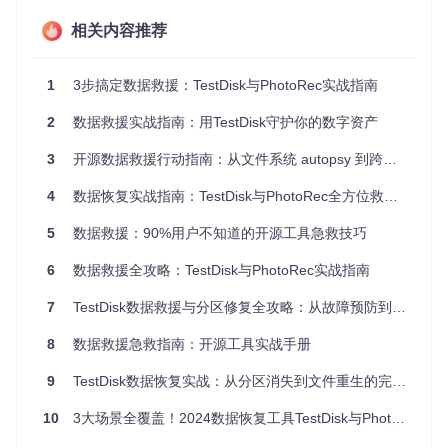
Windows：使用"磁盘管理"查看分区状态
相关内容推荐
Linux：执行
fdisk -l
或
lsblk
检查磁盘结构
macOS：通过"磁盘工具"验证磁盘完整性
1
3步搞定数据救援：TestDisk与PhotoRec实战指南
关键信息记录
记录磁盘型号、容量、原分区布局及文件系统类型，为后
2
数据救援实战指南：用TestDisk守护你的数字资产
续恢复操作提供参考。
3
开源数据救援行动指南：从文件系统 autopsy 到跨平台恢复实战
TestDisk工具特性解析：功能架构与核心优势
4
数据恢复实战指南：TestDisk与PhotoRec全方位救援方案
工具组件与工作流程
5
数据救援：90%用户不知道的开源工具急救技巧
TestDisk包含两大核心模块，形成完整的数据恢复解决方案：
6
数据救援全攻略：TestDisk与PhotoRec实战指南
分区修复引擎
：专注于MBR/GPT分区表的检测、修复与重
建
7
TestDisk数据救援与分区修复全攻略：从故障预防到实战恢复
PhotoRec文件恢复
：基于文件签名的底层数据提取，支持
200+文件格式
8
数据救援急救指南：开源工具实战手册
支持的文件系统与分区类型
分区表类型
支持程度
适用场景
9
TestDisk数据恢复实战：从分区消失到文件重生的完整救援指南
★★★★★
传统BIOS系统、大多数PC
MBR
10
3大场景全覆盖！2024数据恢复工具TestDisk与PhotoRec实战指南
★★★★★
UEFI系统、2TB以上硬盘
GPT