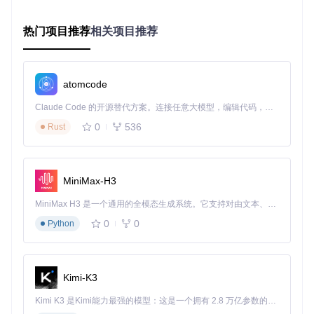
Apple分区图
★★★☆☆
早期Macintosh系统
热门项目推荐
相关项目推荐
★★★☆☆
类UNIX操作系统
Sun/BSD
核心技术优势
支持全盘扫描与分区边界智能识别
可在不破坏原始数据的情况下进行分析
atomcode
跨平台运行，兼容Windows/macOS/Linux
Claude Code 的开源替代方案。连接任意大模型，编辑代码，运行命令，自动验证 — 全自动执行。用 Rust 构建，极致性能。 ｜ An open-source alternative to Claude Code. Connect any LLM, edit code, run commands, and verify changes — autonomously. Built in Rust for speed. Get Started
完全开源免费，无需担心版权限制
0
536
Rust
分区恢复操作指南：从安装到修复的全流程
多平台安装方法
MiniMax-H3
🔧
Linux源码编译
MiniMax H3 是一个通用的全模态生成系统。它支持对由文本、图像、视频和音频组成的多模态上下文进行统一理解，并能生成分辨率高达 2K、时长可达 15 秒的带原生立体声音频的视频。得益于面向任务泛化的系统设计，H3 在预训练阶段就已具备广泛的多模态上下文理解与生成能力，能够出色地执行复杂的多模态指令。
git clone https://gitcode.com/gh_mirrors/te/testdisk

0
0
Python
cd testdisk

./autogen.sh

./configure

make

Kimi-K3
Kimi K3 是Kimi能力最强的模型：这是一个拥有 2.8 万亿参数的混合专家（MoE）模型，具备原生视觉理解能力，并支持 100 万 token 的上下文窗口。