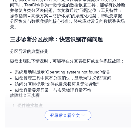
间"时，TestDisk作为一款专业的数据恢复工具，能够有效诊断
并修复各类分区表问题。本文将通过"问题定位→工具特性→
操作指南→高级方案→防护体系"的系统化框架，帮助您掌握
分区恢复与数据救援的核心技能，轻松应对常见的数据丢失场
景。
三步诊断分区故障：快速识别存储问题
分区异常的典型征兆
磁盘出现以下情况时，可能存在分区表损坏或文件系统故障：
系统启动时显示"Operating system not found"错误
磁盘管理工具中原有分区消失，显示为"未分配"空间
访问分区时提示"文件或目录损坏且无法读取"
磁盘容量显示异常，与实际物理容量不符
故障排查三步骤
硬件连接检查
更换数据线和接口，排除接触不良问题；聆听磁盘是否有
登录后查看全文
异响，物理损坏需专业硬件修复。
系统工具初检