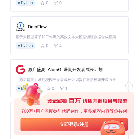
🛠️
Windows平台
0
0
Python
从官方网站下载预编译二进制包，解压后直接运行
testdisk_
win.exe
🍎
macOS平台
DataFlow
通过Homebrew安装：
brew install testdisk
基于大模型算子和工作流的高效文本大模型训练数据合成框架
分区修复四步走
0
4
Python
启动与磁盘选择
执行
sudo testdisk
启动程序，选择"Create"创建恢复日
志，从设备列表中选择目标磁盘（如
/dev/sdX
）。
源启盛夏_AtomGit暑期开发者成长计划
⚠️ 警告：确保选择正确的磁盘设备，避免对正常磁盘进行
操作！
「源启盛夏」暑期校园开发者成长计划旨在激活校园开源力量，通过积分激励、认证扶持、资源倾斜等形式，引导高校组织和开发者完成「入驻 — 建项目 — 做贡献 — 获认证 — 得资源」的完整闭环。无论你是想带领社团入驻平台的组织者，还是希望用代码贡献证明自己的开发者，都能在这里找到属于你的成长路径。
0
1
Markdown
分区表分析
选择"Analyse"进入分析模式，程序自动检测分区表类型，
建议保持默认设置。
700万+用户深度参与代码创作，更多精彩内容等你共创
py-xiaozhi
分区扫描
基于Python的Xiaozhi AI，适用于想要完整Xiaozhi体验而无需拥有专用硬件的用户。
立即登录/注册
快速扫描：选择"Quick Search"，适用于近期丢失的分
0
1
Python
区
深度扫描：选择"Deep Search"，适用于复杂分区丢失