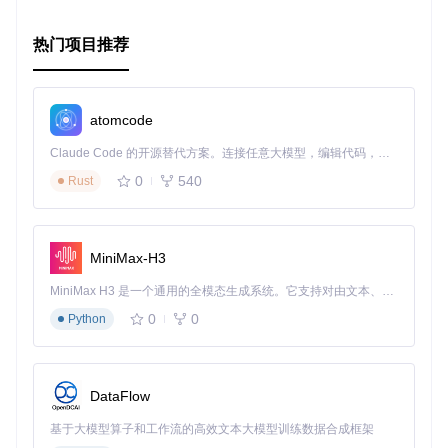
热门项目推荐
atomcode
Claude Code 的开源替代方案。连接任意大模型，编辑代码，运行命令，自动验证 — 全自动执行。用 Rust 构建，极致性能。 ｜ An open-source alternative to Claude Code. Connect any LLM, edit code, run commands, and verify changes — autonomously. Built in Rust for speed. Get Started
0
540
Rust
MiniMax-H3
MiniMax H3 是一个通用的全模态生成系统。它支持对由文本、图像、视频和音频组成的多模态上下文进行统一理解，并能生成分辨率高达 2K、时长可达 15 秒的带原生立体声音频的视频。得益于面向任务泛化的系统设计，H3 在预训练阶段就已具备广泛的多模态上下文理解与生成能力，能够出色地执行复杂的多模态指令。
0
0
Python
DataFlow
基于大模型算子和工作流的高效文本大模型训练数据合成框架