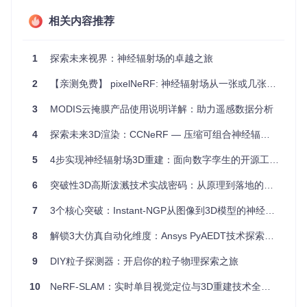
游戏开发
：小巧的资源文件意味着更快的加载速度和更好的
游戏性能。
相关内容推荐
云计算服务
：降低数据传输成本，提升服务质量。
移动设备应用
：在有限的存储和计算资源下实现高保真的3
1
探索未来视界：神经辐射场的卓越之旅
D呈现。
2
【亲测免费】 pixelNeRF: 神经辐射场从一张或几张图像构建
4、项目特点
3
MODIS云掩膜产品使用说明详解：助力遥感数据分析
超高的压缩比
：能将体积辐射场压缩至1MB，对于复杂的3
D模型来说，这是一个巨大的进步。
4
探索未来3D渲染：CCNeRF — 压缩可组合神经辐射场
出色的渲染质量
：即使经过高度压缩，依然能够保持接近原
始的图像细节。
5
4步实现神经辐射场3D重建：面向数字孪生的开源工具技术指南
易于使用
：提供了详细的文档和示例代码，便于开发者快速
6
上手和集成到现有系统中。
突破性3D高斯泼溅技术实战密码：从原理到落地的全流程指南
跨平台支持
：兼容多种硬件环境，包括GPU，适应性强。
7
3个核心突破：Instant-NGP从图像到3D模型的神经网络加速方法
总结来说，VQ-DVGO是一个极具创新性的开源项目，它重新
定义了3D场景的数据压缩标准，并有望引领未来3D渲染和重
8
解锁3大仿真自动化维度：Ansys PyAEDT技术探索与工程实践指南
建领域的技术发展。如果你正在寻找一种高效、高质量的3D模
型压缩解决方案，VQ-DVGO绝对值得你的关注和尝试。立即
9
DIY粒子探测器：开启你的粒子物理探索之旅
加入这个项目，开启你的高效3D世界之旅吧！
10
NeRF-SLAM：实时单目视觉定位与3D重建技术全解析