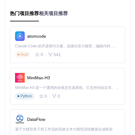
            body, err := io.ReadAll(resp.Body)

if
 err != 
nil
 {

热门项目推荐
相关项目推荐
return
 err

            }

// 存储响应数据供后续使用
atomcode
            responseBody = body

return
nil
// 成功执行，不再重试
Claude Code 的开源替代方案。连接任意大模型，编辑代码，运行命令，自动验证 — 全自动执行。用 Rust 构建，极致性能。 ｜ An open-source alternative to Claude Code. Connect any LLM, edit code, run commands, and verify changes — autonomously. Built in Rust for speed. Get Started
        },

    )

0
541
Rust
if
 err != 
nil
 {

        log.Fatalf(
"所有重试尝试失败: %v"
, err)

    }

MiniMax-H3
    log.Printf(
"成功获取数据: %s"
, 
string
(responseBody))

MiniMax H3 是一个通用的全模态生成系统。它支持对由文本、图像、视频和音频组成的多模态上下文进行统一理解，并能生成分辨率高达 2K、时长可达 15 秒的带原生立体声音频的视频。得益于面向任务泛化的系统设计，H3 在预训练阶段就已具备广泛的多模态上下文理解与生成能力，能够出色地执行复杂的多模态指令。
0
0
Python
带返回值的重试模式
对于需要返回结果的操作，可使用
retry.DoWithData
函
数：
DataFlow
// 获取API数据并处理
基于大模型算子和工作流的高效文本大模型训练数据合成框架
data, err := retry.DoWithData(
