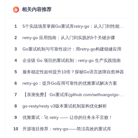
retry-go 提供了极简的 API，通过
retry.Do
函数即可实现基
础重试逻辑：
相关内容推荐
package
 main

1
5个实战场景掌握Go重试库retry-go：从入门到性能优化全指南
import
 (

"log"
2
retry-go 应用指南：从入门到实践的5个关键步骤
"net/http"
"io"
3
Go重试机制与可靠性设计：用retry-go构建稳健应用
"github.com/avast/retry-go"
)

4
企业级 Go 项目的重试机制：retry-go 生产实践指南
func
main
()
 {

5
服务稳定性如何提升10倍？探秘Go语言故障自愈神器
var
 responseBody []
byte
6
retry-go：提升Go应用可靠性的优雅重试解决方案
// 基础重试示例：最多10次尝试，默认指数退避策略
    err := retry.Do(

7
【亲测免费】 Go重试库(github.com/sethvargo/go-retry)使用手册
func
()
error
 {

            resp, err := http.Get(
"https://api.example.co
8
go-resty/resty v3版本重试机制架构优化解析
if
 err != 
nil
 {

return
 err 
// 发生错误时触发重试
9
优雅重试：🚀 retry —— 让你的任务永不言败！
            }

defer
 resp.Body.Close()

10
开源项目推荐：retry-go——简洁高效的重试库
// 读取响应内容