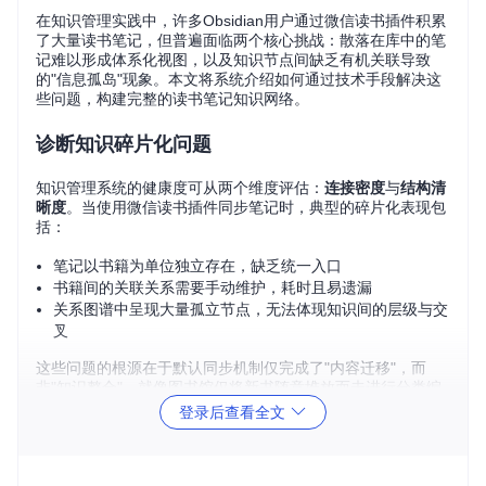
在知识管理实践中，许多Obsidian用户通过微信读书插件积累
了大量读书笔记，但普遍面临两个核心挑战：散落在库中的笔
记难以形成体系化视图，以及知识节点间缺乏有机关联导致
的"信息孤岛"现象。本文将系统介绍如何通过技术手段解决这
些问题，构建完整的读书笔记知识网络。
诊断知识碎片化问题
知识管理系统的健康度可从两个维度评估：
连接密度
与
结构清
晰度
。当使用微信读书插件同步笔记时，典型的碎片化表现包
括：
笔记以书籍为单位独立存在，缺乏统一入口
书籍间的关联关系需要手动维护，耗时且易遗漏
关系图谱中呈现大量孤立节点，无法体现知识间的层级与交
叉
这些问题的根源在于默认同步机制仅完成了"内容迁移"，而
非"知识整合"。就像图书馆仅将新书随意堆放而未进行分类编
目，导致用户难以高效检索和关联利用。
登录后查看全文
设计层级关联模型