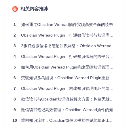
解决知识碎片化的核心在于建立
双向关联机制
，我们可以通过
三层架构实现这一目标：
相关内容推荐
核心索引层
：创建专门的书籍总览笔记作为知识入口
自动关联层
：通过模板机制建立书籍笔记与总览的双向链
1
如何通过Obsidian Weread插件实现高效全面的读书笔记管理与知识图谱构建
接
2
Obsidian Weread Plugin：打通微信读书与知识库的知识连接器
语义关联层
：利用YAML元数据实现基于内容的智能关联
这一模型类似于图书管理系统，总览笔记相当于图书馆的分类
3
2步打造微信读书笔记知识网络：Obsidian Weread插件的高效知识整合方案
目录，每本书记笔记则如同带有索书号的书籍，既可以通过目
录找到书籍，也能从书籍反查其分类位置。
4
Obsidian Weread Plugin：打破知识孤岛的跨平台读书笔记整合工具
实施自动化关联方案
5
如何用Obsidian Weread Plugin构建无缝知识管理系统
6
突破知识孤岛困境：Obsidian Weread Plugin重新定义无缝整合的知识管理新范式
准备工作
实施前需确保：
7
Obsidian Weread Plugin：构建知识管理闭环的笔记同步工具
Obsidian Weread插件已安装并完成基础配置
8
微信读书与Obsidian知识流转解决方案：构建无缝阅读笔记工作流
拥有至少3篇以上的微信读书笔记
9
微信读书笔记高效管理：Obsidian Weread插件的知识图谱优化指南
熟悉Obsidian的模板功能和双链机制
具体步骤
1. 创建书籍总览索引
10
重构知识流转：Obsidian微信读书插件赋能知识工作者的笔记整合引擎
在Vault中新建笔记（建议命名为"书籍知识总览"），添加以下