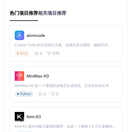
内容结构：
热门项目推荐
相关项目推荐
书籍分类列表（如技术、文学、历史等）
阅读进度追踪
核心观点汇总区
2. 配置智能模板
atomcode
修改微信读书插件的笔记模板（位于
src/assets/notebook
Claude Code 的开源替代方案。连接任意大模型，编辑代码，运行命令，自动验证 — 全自动执行。用 Rust 构建，极致性能。 ｜ An open-source alternative to Claude Code. Connect any LLM, edit code, run commands, and verify changes — autonomously. Built in Rust for speed. Get Started
Template.njk
），在模板顶部添加：
0
535
Rust
自动双向链接
：
[[书籍知识总览|{{bookTitle}}]]
分类元数据
：
category: {{defaultCategory}}
这一步骤确保新同步的笔记自动与总览建立连接，就像给每本
MiniMax-H3
书贴上图书馆分类标签。
MiniMax H3 是一个通用的全模态生成系统。它支持对由文本、图像、视频和音频组成的多模态上下文进行统一理解，并能生成分辨率高达 2K、时长可达 15 秒的带原生立体声音频的视频。得益于面向任务泛化的系统设计，H3 在预训练阶段就已具备广泛的多模态上下文理解与生成能力，能够出色地执行复杂的多模态指令。
3. 批量处理历史笔记
0
0
Python
对于已存在的笔记，可使用Obsidian的
查找替换功能
批量添加
链接：
打开全局搜索并启用正则表达式
Kimi-K3
查找：
^# (.*)
（匹配标题行）
替换为：
[[书籍知识总览|$1]]\n# $1
Kimi K3 是Kimi能力最强的模型：这是一个拥有 2.8 万亿参数的混合专家（MoE）模型，具备原生视觉理解能力，并支持 100 万 token 的上下文窗口。
4. 配置元数据提取