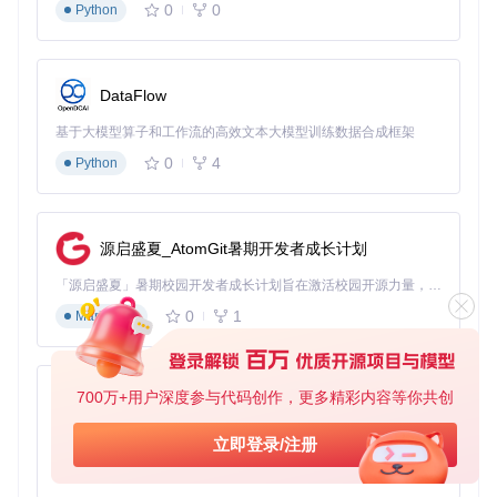
0
0
Python
在插件设置中启用"自动提取元数据"，确保以下字段被正确捕
获：
书籍ID（bookId）
DataFlow
阅读进度（progress）
基于大模型算子和工作流的高效文本大模型训练数据合成框架
最后阅读时间（lastReadTime）
5. 实现动态视图
0
4
Python
在总览笔记中添加Dataview查询，实现分类展示：
```dataview

源启盛夏_AtomGit暑期开发者成长计划
「源启盛夏」暑期校园开发者成长计划旨在激活校园开源力量，通过积分激励、认证扶持、资源倾斜等形式，引导高校组织和开发者完成「入驻 — 建项目 — 做贡献 — 获认证 — 得资源」的完整闭环。无论你是想带领社团入驻平台的组织者，还是希望用代码贡献证明自己的开发者，都能在这里找到属于你的成长路径。
0
1
验证知识网络效果
Markdown
实施完成后，可通过以下指标验证效果：
700万+用户深度参与代码创作，更多精彩内容等你共创
结构完整性检查
py-xiaozhi
新同步的书籍笔记自动出现在总览索引中
基于Python的Xiaozhi AI，适用于想要完整Xiaozhi体验而无需拥有专用硬件的用户。
关系图谱中形成以"书籍知识总览"为中心的星形结构
立即登录/注册
每本书记笔记顶部显示返回总览的链接
0
1
Python
功能验证测试