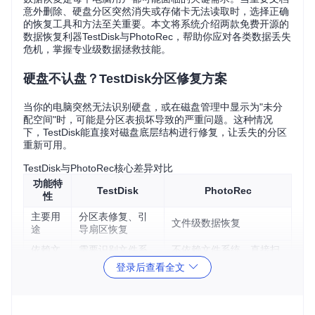
意外删除、硬盘分区突然消失或存储卡无法读取时，选择正确
的恢复工具和方法至关重要。本文将系统介绍两款免费开源的
数据恢复利器TestDisk与PhotoRec，帮助你应对各类数据丢失
危机，掌握专业级数据拯救技能。
硬盘不认盘？TestDisk分区修复方案
当你的电脑突然无法识别硬盘，或在磁盘管理中显示为"未分
配空间"时，可能是分区表损坏导致的严重问题。这种情况
下，TestDisk能直接对磁盘底层结构进行修复，让丢失的分区
重新可用。
TestDisk与PhotoRec核心差异对比
功能特
TestDisk
PhotoRec
性
主要用
分区表修复、引
文件级数据恢复
途
导扇区恢复
依赖文
需要识别文件系
不依赖文件系统，直接扫
件系统
统结构
描数据
登录后查看全文
支持恢
整个分区、分区
480+种文件格式（文档、
复内容
表、引导记录
图片、视频等）