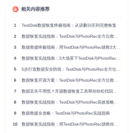
操作界
文本菜单驱动
文本菜单驱动
面
相关内容推荐
文件名
可保留原始文件
部分情况下会丢失原始文
恢复
名
件名
1
TestDisk数据恢复终极指南：从误删分区到完整恢复
分区恢复操作指南
2
数据恢复实战指南：TestDisk与PhotoRec全方位救援方案
准备工作
3
数据救援终极指南：用TestDisk与PhotoRec拯救3大场景下的丢失文件
下载TestDisk工具包并解压到无故障的磁盘分区
将受损硬盘通过外置硬盘盒连接到电脑
4
数据恢复实战指南：3大场景下TestDisk与PhotoRec的7个专家方案
建议：准备一个空白U盘制作可启动的TestDisk救援盘
5
5步打造数据安全防线：TestDisk与PhotoRec全方位救援指南
⚠️ 专业警告：绝对不要在故障磁盘上安装或运行恢复工
具，避免数据覆盖风险
6
数据恢复开源方案：TestDisk与PhotoRec全方位救援指南
启动与设备选择
7
数据丢失不用慌？开源数据恢复工具帮你轻松找回文件
以管理员权限运行testdisk_win.exe（Windows）或在
8
数据恢复实战指南：TestDisk与PhotoRec高效策略与深度应用
终端输入testdisk（Linux/macOS）
选择"Create"创建新的恢复日志
9
数据救援全攻略：TestDisk与PhotoRec实战指南
从设备列表中选择需要修复的硬盘
10
数据恢复实战指南：用TestDisk与PhotoRec拯救你的珍贵文件
💡 技巧：通过磁盘容量和接口类型（USB/SATA）区分目