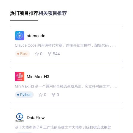
标设备
分区表类型检测
热门项目推荐
相关项目推荐
工具会自动检测磁盘分区表类型（通常无需手动选择）
选择"Analyse"开始分析磁盘结构
等待扫描完成，工具会显示找到的分区信息
atomcode
分区重建与恢复
Claude Code 的开源替代方案。连接任意大模型，编辑代码，运行命令，自动验证 — 全自动执行。用 Rust 构建，极致性能。 ｜ An open-source alternative to Claude Code. Connect any LLM, edit code, run commands, and verify changes — autonomously. Built in Rust for speed. Get Started
0
544
Rust
选择"Quick Search"快速扫描丢失的分区
找到目标分区后，按"Enter"确认
选择"Write"将修复后的分区表写入磁盘
重启电脑使更改生效
MiniMax-H3
文件误删急救！PhotoRec深度扫描方案
MiniMax H3 是一个通用的全模态生成系统。它支持对由文本、图像、视频和音频组成的多模态上下文进行统一理解，并能生成分辨率高达 2K、时长可达 15 秒的带原生立体声音频的视频。得益于面向任务泛化的系统设计，H3 在预训练阶段就已具备广泛的多模态上下文理解与生成能力，能够出色地执行复杂的多模态指令。
0
0
Python
误删重要文件并清空回收站后，传统的恢复方法往往无效。Ph
otoRec通过直接扫描磁盘扇区，识别文件特有的"数字身份
证"（文件签名），即使文件系统损坏也能找回数据。
DataFlow
文件恢复操作步骤
基于大模型算子和工作流的高效文本大模型训练数据合成框架
恢复环境准备