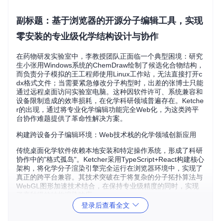
副标题：基于浏览器的开源分子编辑工具，实现
零安装的专业级化学结构设计与协作
在药物研发实验室中，李教授团队正面临一个典型困境：研究
生小张用Windows系统的ChemDraw绘制了候选化合物结构，
而负责分子模拟的王工程师使用Linux工作站，无法直接打开c
dx格式文件；当需要紧急修改分子构型时，出差的张博士只能
通过远程桌面访问实验室电脑。这种因软件许可、系统兼容和
设备限制造成的效率损耗，在化学科研领域普遍存在。Ketche
r的出现，通过将专业化学编辑功能完全Web化，为这类跨平
台协作难题提供了革命性解决方案。
构建跨设备分子编辑环境：Web技术栈的化学领域创新应用
传统桌面化学软件依赖本地安装和特定操作系统，形成了科研
协作中的"格式孤岛"。Ketcher采用TypeScript+React构建核心
架构，将化学分子渲染引擎完全运行在浏览器环境中，实现了
真正的跨平台兼容。其技术突破在于将复杂的分子拓扑算法与
WebGL图形加速技术结合，在保持专业级精度的同时，实现
了毫秒级的结构渲染响应。
登录后查看全文
图1：Ketcher的多窗口分子编辑界面，支持同时处理有机分