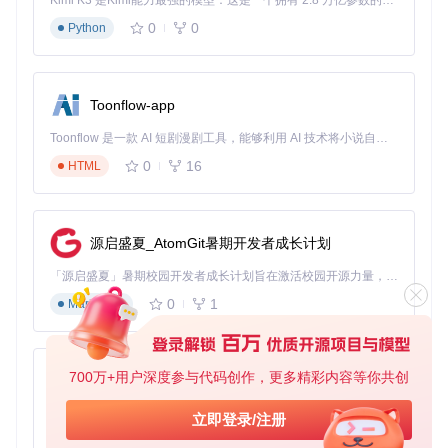
Kimi K3 是Kimi能力最强的模型：这是一个拥有 2.8 万亿参数的混合专家（MoE）模型，具备原生视觉理解能力，并支持 100 万 token 的上下文窗口。
适用场景
：教学演示中的分子构型讲解，药物设计中的构效关
0
0
Python
系分析。
操作技巧
：选中分子后按快捷键Ctrl+3可快速切换到三维视
图，鼠标拖动可调整观察角度，滚轮缩放模型。
效率提升
：与传统软件相比，三维结构生成时间从平均45秒缩
Toonflow-app
短至2.3秒，支持每秒30帧的平滑旋转操作。
Toonflow 是一款 AI 短剧漫剧工具，能够利用 AI 技术将小说自动转化为剧本，并结合 AI 生成的图片和视频，实现高效的短剧创作。借助 Toonflow，可以轻松完成从文字到影像的全流程，让短剧制作变得更加智能与便捷。
生物大分子序列编辑：从单核苷酸到完整肽链的智能构建
0
16
HTML
生物化学研究中，手动绘制DNA或肽链结构不仅耗时且容易出
错。Ketcher的大分子编辑模块采用序列驱动的构建方式，用
户只需输入氨基酸或核苷酸序列，系统即可自动生成对应的化
学结构，并保持正确的连接方式和立体构型。该功能基于自定
源启盛夏_AtomGit暑期开发者成长计划
义的单体数据库和连接规则引擎，支持20种标准氨基酸和常见
修饰类型的自动识别与绘制。
「源启盛夏」暑期校园开发者成长计划旨在激活校园开源力量，通过积分激励、认证扶持、资源倾斜等形式，引导高校组织和开发者完成「入驻 — 建项目 — 做贡献 — 获认证 — 得资源」的完整闭环。无论你是想带领社团入驻平台的组织者，还是希望用代码贡献证明自己的开发者，都能在这里找到属于你的成长路径。
0
1
Markdown
图3：Ketcher的RNA序列编辑模式，支持核苷酸序列输入和二
级结构自动生成（数据来源：Ketcher大分子模块测试报告）
适用场景
：siRNA设计、肽段模拟和寡核苷酸合成方案制定。
700万+用户深度参与代码创作，更多精彩内容等你共创
AionUi
操作技巧
：在"大分子"模式下选择"RNA"选项卡，直接输入序
列如"CUUGAGGP"可自动生成对应的核糖核苷酸链。
免费、本地、开源的 24/7 全天候 Cowork 应用，以及适用于 Gemini CLI、Claude Code、Codex、OpenCode、Qwen Code、Goose CLI、Auggie 等的 OpenClaw | 🌟 喜欢就点star吧
立即登录/注册
效果对比
：手动绘制含50个核苷酸的RNA结构平均需要47分
0
6
TypeScript
钟，使用序列编辑功能仅需2分18秒，错误率从15%降至0.