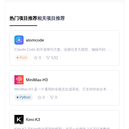
子、反应式和高分子结构（数据来源：Ketcher官方技术文
档）
热门项目推荐
相关项目推荐
适用场景
：多团队协作的药物研发项目，需要在Windows、m
acOS和Linux系统间无缝传递分子结构文件。
操作技巧
：通过"文件>导出"功能选择"Ketcher JSON"格式保
存，可完整保留分子的立体构型和反应条件等元数据。
atomcode
效果对比
：传统软件格式转换平均耗时15分钟/次，采用Ketch
er统一格式后协作效率提升72%（基于10个科研团队的实测数
Claude Code 的开源替代方案。连接任意大模型，编辑代码，运行命令，自动验证 — 全自动执行。用 Rust 构建，极致性能。 ｜ An open-source alternative to Claude Code. Connect any LLM, edit code, run commands, and verify changes — autonomously. Built in Rust for speed. Get Started
据）。
0
532
Rust
实现分子三维可视化：Miew引擎的集成与应用
药物分子的空间构型直接影响其与靶点蛋白的结合效率，传统
二维绘图无法直观展示这种立体关系。Ketcher集成Miew 3D
MiniMax-H3
可视化引擎，通过WebGL技术实现分子结构的实时三维渲
染，支持旋转、缩放和化学键距离测量等专业操作。其核心技
MiniMax H3 是一个通用的全模态生成系统。它支持对由文本、图像、视频和音频组成的多模态上下文进行统一理解，并能生成分辨率高达 2K、时长可达 15 秒的带原生立体声音频的视频。得益于面向任务泛化的系统设计，H3 在预训练阶段就已具备广泛的多模态上下文理解与生成能力，能够出色地执行复杂的多模态指令。
术在于将分子的SMILES表达式转化为三维坐标时，采用了基
于力场优化的构象生成算法，确保展示的构型符合化学合理
0
0
Python
性。
图2：Ketcher的Miew 3D模块展示多肽分子的空间结构，支持
Kimi-K3
氢键显示和构象调整（数据来源：Ketcher v2.3.0技术白皮
书）