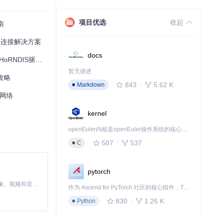
项目优选
收起
南
无缝连接解决方案
docs
DIS驱动全攻略
暂无描述
攻略
843
5.62 K
Markdown
d网络
kernel
openEuler内核是openEuler操作系统的核心，既是系统性能与稳定性的基石，也是连接处理器、设备与服务的桥梁。
507
537
C
pytorch
MiniMax H3 是一个通用的全模态生成系统。它支持对由文本、图像、视频和音频组成的多模态上下文进行统一理解，并能生成分辨率高达 2K、时长可达 15 秒的带原生立体声音频的视频。得益于面向任务泛化的系统设计，H3 在预训练阶段就已具备广泛的多模态上下文理解与生成能力，能够出色地执行复杂的多模态指令。
作为 Ascend for PyTorch 社区的核心组件，TorchNPU 是昇腾专为 PyTorch 打造的深度学习适配插件，使 PyTorch 框架能够直接调用昇腾 NPU，为开发者提供昇腾 AI 处理器的超强算力。
830
1.26 K
Python