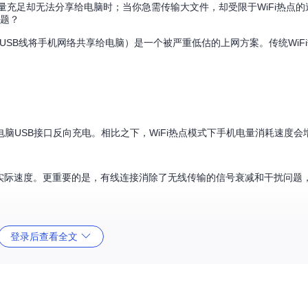
机流量充足却无法分享给电脑时；当你急需传输大文件，却受限于WiFi热点
问题？
通过USB线将手机网络共享给电脑）是一个被严重低估的上网方案。传统WiF
脑USB接口反向充电。相比之下，WiFi热点模式下手机电量消耗速度会增
WiFi的实际速度。更重要的是，有线连接消除了无线传输的信号衰减和干扰问
接建立，避免了数据在空气中传播可能带来的窃听风险。
登录后查看全文