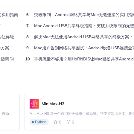
虑的实用指南
6
突破限制：Android网络共享与Mac无缝连接的实用指
南
7
Mac Android USB共享终极指南：突破系统限制的
你轻松上网
8
解决Mac无法使用Android USB网络共享的终极方案：HoRN
步方案
9
Mac用户告别网络共享困扰：Android设备USB连接全
指南 🚀
10
手机流量不够用？用HoRNDIS让Mac轻松共享Androi
MiniMax-H3
的系统安全验证步骤。
Claude Code 的开源替代方案。连接任意大模型，编辑代码，运行命令，自动验证 — 全自动执行。用 Rust 构建，极致性能。 ｜ An open-source alternative to Claude Code. Connect any LLM, edit code, run commands, and verify changes — autonomously. Built in Rust for speed. Get Started
0
0
Python