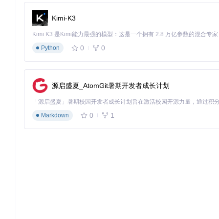
sudo
# 将驱动加载到系统内核，使Mac能够识别Android USB网络设备
Kimi-K3
🔑 手机端设置
0
0
Python
用USB线将手机连接到Mac
打开手机"设置" → "网络和互联网" → "热点和网络共享"
启用"USB网络共享"选项（部分手机可能在"更多连接方式"中
源启盛夏_AtomGit暑期开发者成长计划
提示：如果网络连接未立即建立，尝试断开并重新连接USB线
🧩 技术原理简析
0
1
Markdown
HoRNDIS的工作原理并不复杂：它在Mac系统中模拟了一个标准的
为一个有线网络适配器。这个过程就像在手机和电脑之间建立了
个"虚拟有线连接"。
💡 创新使用技巧
1. 网络故障应急方案
当家庭宽带出现故障时，将手机SIM卡取出插入支持USB共享的