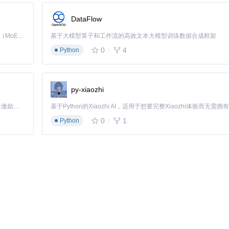
DataFlow
Kimi K3 是Kimi能力最强的模型：这是一个拥有 2.8 万亿参数的混合专家（MoE）模型，具备原生视觉理解能力，并支持 100 万 token 的上下文窗口。
基于大模型算子和工作流的高效文本大模型训练数据合成框架
0
4
Python
）
py-xiaozhi
，或重启手机的USB网络共享功能。
「源启盛夏」暑期校园开发者成长计划旨在激活校园开源力量，通过积分激励、认证扶持、资源倾斜等形式，引导高校组织和开发者完成「入驻 — 建项目 — 做贡献 — 获认证 — 得资源」的完整闭环。无论你是想带领社团入驻平台的组织者，还是希望用代码贡献证明自己的开发者，都能在这里找到属于你的成长路径。
0
1
Python
网络接口，当Android手机通过USB连接并启用网络共享时，HoRNDI
一条专用数据通道，手机负责接收和发送网络数据，而Mac则像连接普通
备用机，即可快速恢复Mac的网络连接，不影响工作学习进度。