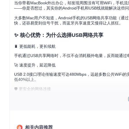
当你带着MacBook外出办公，却发现周围没有可用WiFi，手
——你是否想过，其实你的Android手机和USB线就能解决这些
大多数Mac用户不知道，Android手机的USB网络共享功能（
快，还容易受到信号干扰，而蓝牙共享速度又慢得让人抓狂。
✨ 核心优势：为什么选择USB网络共享
🔋 更低能耗，更长续航
手机通过USB共享网络时，不仅不会消耗额外电量，反而能通过电
🚀 速度提升，延迟降低
USB 2.0接口理论传输速度可达480Mbps，远超多数公共
低40%以上。
🛡️ 更安全的网络连接
公共WiFi存在诸多安全隐患，而USB网络共享直接通过物理连
🛠️ 实施指南：3步轻松配置
第一步：获取并准备驱动程序
相关内容推荐