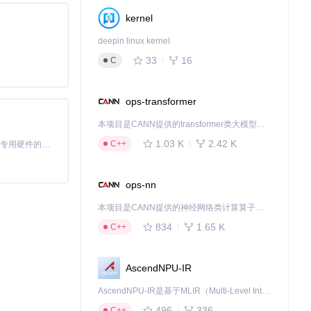
kernel
deepin linux kernel
33
16
C
ops-transformer
本项目是CANN提供的transformer类大模型算子库，实现网络在NPU上加速计算。
1.03 K
2.42 K
C++
基于Python的Xiaozhi AI，适用于想要完整Xiaozhi体验而无需拥有专用硬件的用户。
ops-nn
S驱动会将手机视
网线一样使用这
本项目是CANN提供的神经网络类计算算子库，实现网络在NPU上加速计算。
834
1.65 K
C++
AscendNPU-IR
AscendNPU-IR是基于MLIR（Multi-Level Intermediate Representation）构建的，面向昇腾亲和算子编译时使用的中间表示，提供昇腾完备表达能力，通过编译优化提升昇腾AI处理器计算效率，支持通过生态框架使能昇腾AI处理器与深度调优
496
336
C++