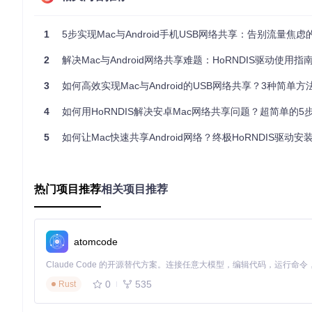
🔑 克隆项目仓库到本地
1
5步实现Mac与Android手机USB网络共享：告别流量焦
git 
clone
# 该命令会从仓库复制HoRNDIS项目文件到你的电脑
2
解决Mac与Android网络共享难题：HoRNDIS驱动使用指
🔑 进入项目目录
3
如何高效实现Mac与Android的USB网络共享？3种简单方法让
4
如何用HoRNDIS解决安卓Mac网络共享问题？超简单的5
cd
# 切换到项目文件夹，准备进行后续安装操作
5
如何让Mac快速共享Android网络？终极HoRNDIS驱动安装
第二步：安装驱动程序
🔑 执行安装命令
热门项目推荐
相关项目推荐
sudo
# 使用管理员权限执行安装脚本，将驱动程序复制到系统目录
atomcode
注意：安装过程中可能需要输入你的Mac登录密码，这是正常
第三步：加载并启用驱动
0
535
Rust
🔑 加载驱动