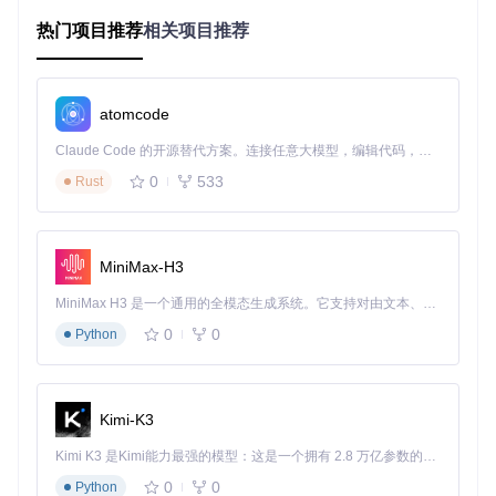
扫描速度较传统手动检查方式提升30%。
热门项目推荐
相关项目推荐
批量更新工具的关键优势
atomcode
作为一款专业的批量更新工具，Latest提供三项核心优势。其
一是智能更新检测算法，能够精准识别可用更新，排除版本号
Claude Code 的开源替代方案。连接任意大模型，编辑代码，运行命令，自动验证 — 全自动执行。用 Rust 构建，极致性能。 ｜ An open-source alternative to Claude Code. Connect any LLM, edit code, run commands, and verify changes — autonomously. Built in Rust for speed. Get Started
格式差异导致的误报，准确率达到95%以上。其二是灵活的更
0
533
Rust
新策略设置，用户可根据应用类型配置自动更新规则，或设置
定时扫描计划。其三是详细的更新信息展示，包括版本差异、
更新内容摘要和安全补丁说明，帮助用户做出更明智的更新决
策。
MiniMax-H3
技术优势解析：为何选择Latest进行软件版本管
MiniMax H3 是一个通用的全模态生成系统。它支持对由文本、图像、视频和音频组成的多模态上下文进行统一理解，并能生成分辨率高达 2K、时长可达 15 秒的带原生立体声音频的视频。得益于面向任务泛化的系统设计，H3 在预训练阶段就已具备广泛的多模态上下文理解与生成能力，能够出色地执行复杂的多模态指令。
理
0
0
Python
Latest采用Swift与Objective-C混合开发架构，充分利用macO
S原生框架优势，实现了高效的系统资源占用与响应速度。其
模块化设计确保了功能扩展的灵活性，特别是在支持新的更新
Kimi-K3
协议方面。该工具还采用增量扫描技术，首次扫描后仅检查变
化的应用状态，将后续扫描时间缩短60%，有效提升了长期使
Kimi K3 是Kimi能力最强的模型：这是一个拥有 2.8 万亿参数的混合专家（MoE）模型，具备原生视觉理解能力，并支持 100 万 token 的上下文窗口。
用体验。
0
0
Python