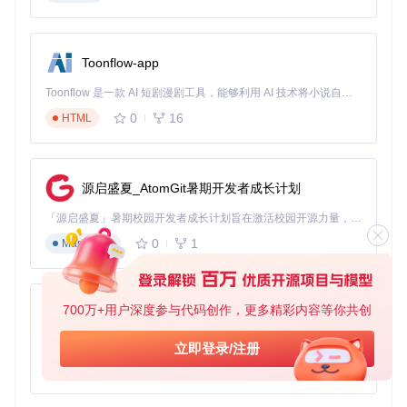
用户常见问题解答
Toonflow-app
问：Latest如何处理不同来源应用的更新权限？
Toonflow 是一款 AI 短剧漫剧工具，能够利用 AI 技术将小说自动转化为剧本，并结合 AI 生成的图片和视频，实现高效的短剧创作。借助 Toonflow，可以轻松完成从文字到影像的全流程，让短剧制作变得更加智能与便捷。
答：工具会自动请求必要的系统权限，对于Mac App Store应
0
16
HTML
用，将引导用户到官方商店完成更新；第三方应用则通过其原
生更新机制执行，确保安全性与兼容性。
问：是否支持忽略特定应用的更新？
答：是的，用户可以在设置中为指定应用启用"忽略更新"选
源启盛夏_AtomGit暑期开发者成长计划
项，系统将不再提示该应用的版本更新，同时保留在已安装应
用列表中以便后续管理。
「源启盛夏」暑期校园开发者成长计划旨在激活校园开源力量，通过积分激励、认证扶持、资源倾斜等形式，引导高校组织和开发者完成「入驻 — 建项目 — 做贡献 — 获认证 — 得资源」的完整闭环。无论你是想带领社团入驻平台的组织者，还是希望用代码贡献证明自己的开发者，都能在这里找到属于你的成长路径。
0
1
Markdown
问：如何在多台设备间同步更新设置？
答：Latest支持通过iCloud同步更新偏好设置，用户只需在所
有设备上登录相同Apple ID，即可保持一致的更新管理策略，
特别适合多设备用户。
700万+用户深度参与代码创作，更多精彩内容等你共创
AionUi
通过Latest，用户可以构建高效的macOS应用更新管理流程，
免费、本地、开源的 24/7 全天候 Cowork 应用，以及适用于 Gemini CLI、Claude Code、Codex、OpenCode、Qwen Code、Goose CLI、Auggie 等的 OpenClaw | 🌟 喜欢就点star吧
减少系统维护时间，同时确保软件始终处于安全、最新的状
立即登录/注册
态。其开源特性也为技术爱好者提供了自定义扩展的可能，进
0
6
TypeScript
一步增强了工具的实用性与适应性。