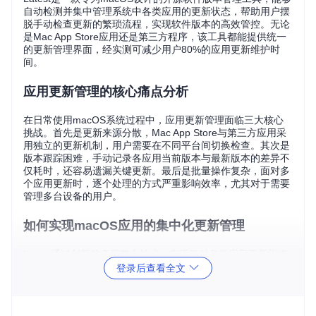
自动检测并集中管理系统中各类应用的更新状态，帮助用户摆
脱手动检查更新的繁琐流程，实现软件版本的高效管控。无论
是Mac App Store应用还是第三方程序，该工具都能提供统一
的更新管理界面，经实测可减少用户80%的应用更新维护时
间。
应用更新管理的核心痛点分析
在日常使用macOS系统过程中，应用更新管理面临三大核心
挑战。首先是更新来源分散，Mac App Store与第三方应用采
用独立的更新机制，用户需要在不同平台间切换检查。其次是
版本跟踪困难，手动记录各应用当前版本与最新版本的差异不
仅耗时，还容易遗漏关键更新。最后是批量操作复杂，面对多
个应用更新时，逐个处理的方式严重影响效率，尤其对于需要
管理多台设备的用户。
如何实现macOS应用的集中化更新管理
Latest通过创新的多源整合技术，实现了对各类应用更新渠道
的统一管理。该工具能够自动扫描系统中已安装的应用程序，
登录后查看全文
智能识别其更新来源类型，包括Mac App Store应用、采用Sp
arkle框架的第三方软件以及Homebrew管理的命令行工具。这
种全方位的扫描机制确保用户不会错过任何重要更新，经测试