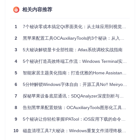
同样的内容，为什么别人的报告看起来更专业？研究表明，使
用优质字体的文档，在信息传递效率上提升25%，读者留存率
相关内容推荐
提高40%，这就是字体的"隐形说服力"！
二、解决方案：3种安装方式，5分钟搞定苹方字
1
7个秘诀零成本搞定Qt界面美化：从土味应用到视觉大片的蜕变
体部署
2
黑苹果配置工具OCAuxiliaryTools的3个秘诀：从入门到精通
2.1 基础安装法（适合普通用户）
3
5大秘诀解锁显卡全部性能：Atlas系统调校实战指南
打开命令行工具，输入以下命令获取字体包：
4
5个秘诀打造高效终端工作流：Windows Terminal实战指南
5
智能家居主题美化指南：打造优雅的Home Assistant界面
进入字体目录：
cd PingFangSC/ttf
全选所有.ttf文件，右键选择"为所有用户安装"
6
5分钟解锁Windows字体自由：开源工具No!! MeiryoUI的7个实用秘诀
等待进度条完成，无需重启即可生效
7
探秘苹果设备底层通讯：SDQAnalyzer深度剖析与应用推荐
💡 替代方案：如果命令行操作困难，可直接访问字体目
录，手动复制所有.ttf文件到
C:\Windows\Fonts
目录
8
告别黑苹果配置烦恼：OCAuxiliaryTools图形化工具全攻略
2.2 高级部署法（适合设计师）
下载并安装字体管理工具（如NexusFont、FontBase）
9
5个秘诀让你轻松掌握IPATool：iOS应用下载的命令行神器
通过工具导入整个ttf文件夹
10
磁盘清理工具7大秘诀：Windows重复文件清理终极指南
启用"字体集"功能，将苹方字体归类管理
设置字体自动激活规则，在设计软件中智能调用