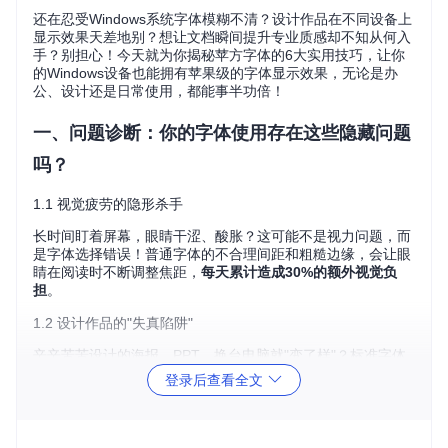
还在忍受Windows系统字体模糊不清？设计作品在不同设备上
显示效果天差地别？想让文档瞬间提升专业质感却不知从何入
手？别担心！今天就为你揭秘苹方字体的6大实用技巧，让你
的Windows设备也能拥有苹果级的字体显示效果，无论是办
公、设计还是日常使用，都能事半功倍！
一、问题诊断：你的字体使用存在这些隐藏问题
吗？
1.1 视觉疲劳的隐形杀手
长时间盯着屏幕，眼睛干涩、酸胀？这可能不是视力问题，而
是字体选择错误！普通字体的不合理间距和粗糙边缘，会让眼
睛在阅读时不断调整焦距，
每天累计造成30%的额外视觉负
担
。
1.2 设计作品的"失真陷阱"
辛辛苦苦设计的海报、PPT，换台电脑就"变了样"？标准字体
在不同系统渲染下的差异，可能让你的设计作品色彩对比度下
登录后查看全文
降15%，细节丢失率高达20%。
1.3 文档专业度的"致命细节"