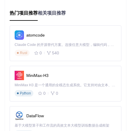
2.3 网页集成法（适合开发者）
在CSS样式表中添加：
热门项目推荐
相关项目推荐
/* 基础引入 - 常规体 */
@font-face
 {

atomcode
font-family
: 
'PingFangSC-Regular'
;

src
: 
url
(
'woff2/PingFangSC-Regular.woff2'
) 
format
(
'wo
Claude Code 的开源替代方案。连接任意大模型，编辑代码，运行命令，自动验证 — 全自动执行。用 Rust 构建，极致性能。 ｜ An open-source alternative to Claude Code. Connect any LLM, edit code, run commands, and verify changes — autonomously. Built in Rust for speed. Get Started
font-weight
: 
400
;

font-style
: normal;

0
540
Rust
}

/* 扩展引入 - 中粗体 */
@font-face
 {

MiniMax-H3
font-family
: 
'PingFangSC-Semibold'
;

src
: 
url
(
'woff2/PingFangSC-Semibold.woff2'
) 
format
(
'w
MiniMax H3 是一个通用的全模态生成系统。它支持对由文本、图像、视频和音频组成的多模态上下文进行统一理解，并能生成分辨率高达 2K、时长可达 15 秒的带原生立体声音频的视频。得益于面向任务泛化的系统设计，H3 在预训练阶段就已具备广泛的多模态上下文理解与生成能力，能够出色地执行复杂的多模态指令。
font-weight
: 
600
;

0
0
Python
font-style
: normal;

三、深度应用：6种字重的精准使用场景
DataFlow
基于大模型算子和工作流的高效文本大模型训练数据合成框架
字重名称
适用场景
视觉特点
应用案例