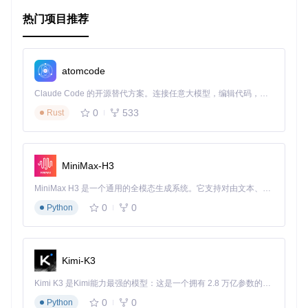
段。
热门项目推荐
状态管理
：在React等框架的Redux或其他状态管理库中，
安全地更新应用状态。
项目特点
atomcode
简单易用
：单一API调用，便于理解和集成。
Claude Code 的开源替代方案。连接任意大模型，编辑代码，运行命令，自动验证 — 全自动执行。用 Rust 构建，极致性能。 ｜ An open-source alternative to Claude Code. Connect any LLM, edit code, run commands, and verify changes — autonomously. Built in Rust for speed. Get Started
高度灵活
：支持多种路径表示法，以及自定义分隔符和操作
0
533
Rust
行为。
高效性能
：经过精心优化，即使在大数据量或深层数组下也
能保持良好的性能。
兼容广泛
：支持Node.js 11.0及以上版本，全面拥抱现代Ja
MiniMax-H3
vaScript环境。
MiniMax H3 是一个通用的全模态生成系统。它支持对由文本、图像、视频和音频组成的多模态上下文进行统一理解，并能生成分辨率高达 2K、时长可达 15 秒的带原生立体声音频的视频。得益于面向任务泛化的系统设计，H3 在预训练阶段就已具备广泛的多模态上下文理解与生成能力，能够出色地执行复杂的多模态指令。
如何使用
0
0
Python
要开始使用，只需通过npm安装：
Kimi-K3
Kimi K3 是Kimi能力最强的模型：这是一个拥有 2.8 万亿参数的混合专家（MoE）模型，具备原生视觉理解能力，并支持 100 万 token 的上下文窗口。
然后，在代码中引入并开始设置属性：
0
0
Python