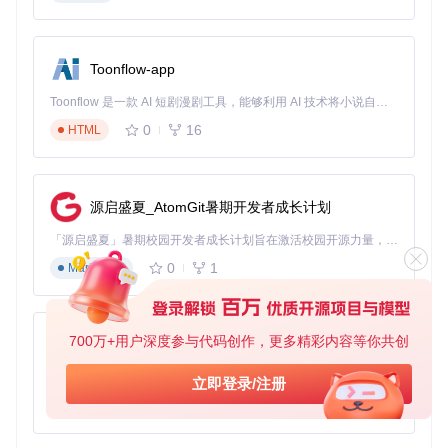
const
 set = 
require
(
'set-value'
const
 obj = {};

Toonflow-app
set
(obj, 
'a.b.c'
, 
'd'
);

Toonflow 是一款 AI 短剧漫剧工具，能够利用 AI 技术将小说自动转化为剧本，并结合 AI 生成的图片和视频，实现高效的短剧创作。借助 Toonflow，可以轻松完成从文字到影像的全流程，让短剧制作变得更加智能与便捷。
console
.
log
0
16
HTML
// 输出: { a: { b: { c: 'd' } } }
无论您是新手还是经验丰富的开发者，
set-value
都是一个
值得信赖的助手，让您的代码更简洁，更易于维护。现在就加
源启盛夏_AtomGit暑期开发者成长计划
入这个社区，享受这一强大工具带来的便利吧！
「源启盛夏」暑期校园开发者成长计划旨在激活校园开源力量，通过积分激励、认证扶持、资源倾斜等形式，引导高校组织和开发者完成「入驻 — 建项目 — 做贡献 — 获认证 — 得资源」的完整闭环。无论你是想带领社团入驻平台的组织者，还是希望用代码贡献证明自己的开发者，都能在这里找到属于你的成长路径。
0
1
Markdown
700万+用户深度参与代码创作，更多精彩内容等你共创
AionUi
免费、本地、开源的 24/7 全天候 Cowork 应用，以及适用于 Gemini CLI、Claude Code、Codex、OpenCode、Qwen Code、Goose CLI、Auggie 等的 OpenClaw | 🌟 喜欢就点star吧
立即登录/注册
0
6
TypeScript