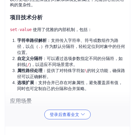
构的复杂性。
项目技术分析
set-value
使用了优雅的内部机制，包括：
字符串路径解析
：支持传入字符串、符号或数组作为路
径，以点（
.
）作为默认分隔符，轻松定位到对象中的任何
位置。
自定义分隔符
：可以通过选项参数指定不同的分隔符，如
斜线(
/
)，以适应不同场景需求。
属性路径处理
：提供了对特殊字符如
\
的转义功能，确保路
径可以正确解析。
选项扩展
：支持合并已存在对象属性，避免覆盖原有值，
同时也可定制自己的分隔和合并策略。
应用场景
数据模型构建
：在构建复杂数据模型时，快速填充或更新深
登录后查看全文
层属性。
配置管理
：在配置文件中动态设置某些配置项。
JSON解析与操作
：处理JSON数据时，直接修改深层次字