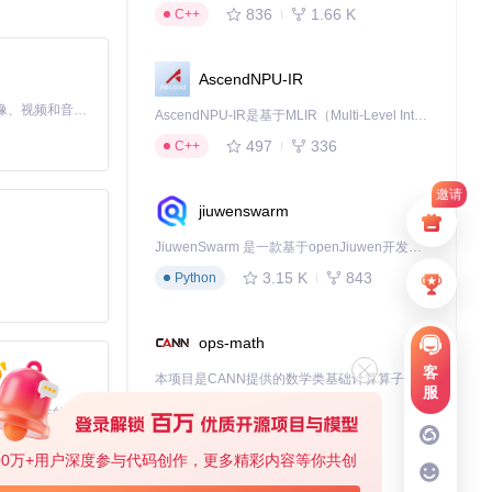
836
1.66 K
C++
AscendNPU-IR
MiniMax H3 是一个通用的全模态生成系统。它支持对由文本、图像、视频和音频组成的多模态上下文进行统一理解，并能生成分辨率高达 2K、时长可达 15 秒的带原生立体声音频的视频。得益于面向任务泛化的系统设计，H3 在预训练阶段就已具备广泛的多模态上下文理解与生成能力，能够出色地执行复杂的多模态指令。
AscendNPU-IR是基于MLIR（Multi-Level Intermediate Representation）构建的，面向昇腾亲和算子编译时使用的中间表示，提供昇腾完备表达能力，通过编译优化提升昇腾AI处理器计算效率，支持通过生态框架使能昇腾AI处理器与深度调优
497
336
C++
邀请
jiuwenswarm
JiuwenSwarm 是一款基于openJiuwen开发的智能AI Agent，它能够将大语言模型的强大能力，通过你日常使用的各类通讯应用，直接延伸至你的指尖。
3.15 K
843
Python
ops-math
客
本项目是CANN提供的数学类基础计算算子库，实现网络在NPU上加速计算。
服
1.24 K
1.36 K
C++
基于Python的Xiaozhi AI，适用于想要完整Xiaozhi体验而无需拥有专用硬件的用户。
00万+用户深度参与代码创作，更多精彩内容等你共创
deveco-code