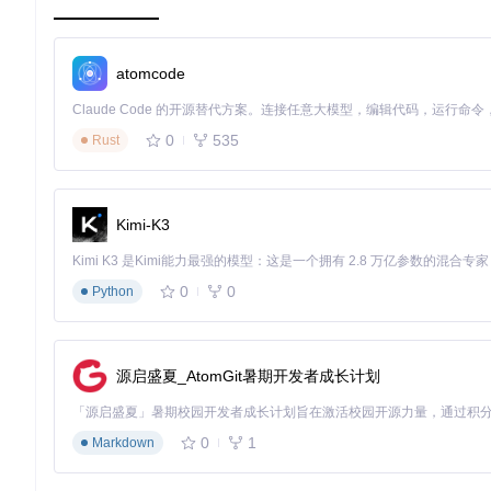
因此转移方程为：
dp[i][j] = max(dp[i-1][j], dp[i-1][
这个过程就像搭建楼梯，每级台阶（状态）都建立在前一级的基
atomcode
基础实现与时间复杂度分析
伪代码实现如下：
0
535
Rust
def
max_gold
(
w, v, total_people
):

    n = 
len
(w)

# 初始化(n+1)x(total_people+1)的二维数组
Kimi-K3
    dp = [[
0
]*(total_people+
1
) 
for
 _ 
in
range
(n+
1
)]

for
 i 
in
range
(
1
, n+
1
):  
# 遍历金矿
0
0
for
 j 
in
range
(
1
, total_people+
1
):  
# 遍历矿工数
Python
if
 j >= w[i-
1
]:  
# 当前矿工数足够挖第i座金矿
                dp[i][j] = 
max
(dp[i-
1
][j], dp[i-
1
][j-w[
else
:

                dp[i][j] = dp[i-
1
][j]

源启盛夏_AtomGit暑期开发者成长计划
return
时间复杂度O(n×m)（n为金矿数，m为矿工数），空间复杂度O(n
0
1
Markdown
思考问题