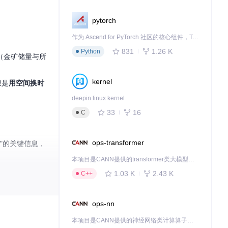
pytorch
作为 Ascend for PyTorch 社区的核心组件，TorchNPU 是昇腾专为 PyTorch 打造的深度学习适配插件，使 PyTorch 框架能够直接调用昇腾 NPU，为开发者提供昇腾 AI 处理器的超强算力。
831
1.26 K
Python
（金矿储量与所
kernel
想是
用空间换时
deepin linux kernel
33
16
C
ops-transformer
矿"的关键信息，
本项目是CANN提供的transformer类大模型算子库，实现网络在NPU上加速计算。
1.03 K
2.43 K
C++
ops-nn
本项目是CANN提供的神经网络类计算算子库，实现网络在NPU上加速计算。