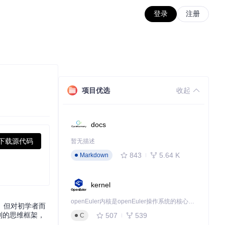
登录
注册
项目优选
收起
docs
下载源代码
暂无描述
843
5.64 K
Markdown
kernel
openEuler内核是openEuler操作系统的核心，既是系统性能与稳定性的基石，也是连接处理器、设备与服务的桥梁。
算。但对初学者而
划的思维框架，
507
539
C