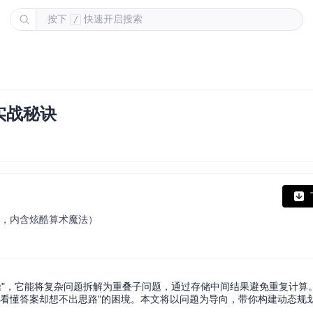
按下
快速开启搜索
/
实战秘诀
型游戏线上攻略，内含炫酷算术魔法）
域的"思维体操"，它能将复杂问题拆解为重叠子问题，通过存储中间结果避免重复计
陷入"看懂答案却想不出思路"的困境。本文将以问题为导向，带你构建动态规