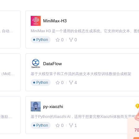
j-w_i] + v_i) if j >= w_i else dp[i-1][j]
础上，而不是每次都从地面重新攀爬。
MiniMax-H3
Claude Code 的开源替代方案。连接任意大模型，编辑代码，运行命令，自动验证 — 全自动执行。用 Rust 构建，极致性能。 ｜ An open-source alternative to Claude Code. Connect any LLM, edit code, run commands, and verify changes — autonomously. Built in Rust for speed. Get Started
0
0
Python
DataFlow
Kimi K3 是Kimi能力最强的模型：这是一个拥有 2.8 万亿参数的混合专家（MoE）模型，具备原生视觉理解能力，并支持 100 万 token 的上下文窗口。
基于大模型算子和工作流的高效文本大模型训练数据合成框架
0
4
量
Python
i-
1
]] + v[i-
1
])

py-xiaozhi
「源启盛夏」暑期校园开发者成长计划旨在激活校园开源力量，通过积分激励、认证扶持、资源倾斜等形式，引导高校组织和开发者完成「入驻 — 建项目 — 做贡献 — 获认证 — 得资源」的完整闭环。无论你是想带领社团入驻平台的组织者，还是希望用代码贡献证明自己的开发者，都能在这里找到属于你的成长路径。
×m)。
0
1
Python
7