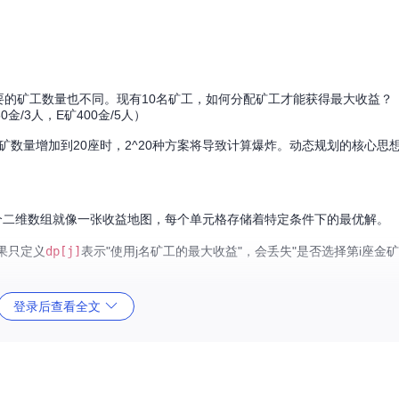
要的矿工数量也不同。现有10名矿工，如何分配矿工才能获得最大收益？
0金/3人，E矿400金/5人）
金矿数量增加到20座时，2^20种方案将导致计算爆炸。动态规划的核心思
这个二维数组就像一张收益地图，每个单元格存储着特定条件下的最优解。
果只定义
dp[j]
表示"使用j名矿工的最大收益"，会丢失"是否选择第i座金
登录后查看全文
金矿的收益+当前金矿收益）