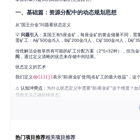
一、基础篇：资源分配中的动态规划思想
从"国王分金"问题看状态定义
💡
问题引入
：某国王有5座金矿，每座金矿的黄金储量不同，需
需矿工：A矿500金/5人，B矿200金/3人，C矿300金/4人，D矿35
传统解法会枚举所有可能的矿工分配方案（2^5=32种），但当
间
，通过定义清晰的状态来存储中间结果。
状态定义的艺术
我们定义
dp[i][j]
表示"前i座金矿使用j名矿工的最大收益"，
⚠️
认知冲突点
：为什么状态定义中需要"前i座金矿"这个维度？如
导致无法正确转移状态。
转移方程的构建
对于第i座金矿，有两种选择：
不挖
：收益 =
dp[i-1][j]
（继承前i-1座金矿的最优解）
挖
：收益 =
dp[i-1][j-w_i] + v_i
（剩余矿工挖前i-1座
热门项目推荐
相关项目推荐