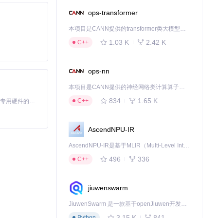
ops-transformer
本项目是CANN提供的transformer类大模型算子库，实现网络在NPU上加速计算。
1.03 K
2.42 K
C++
ops-nn
得你的关注和尝
本项目是CANN提供的神经网络类计算算子库，实现网络在NPU上加速计算。
834
1.65 K
C++
基于Python的Xiaozhi AI，适用于想要完整Xiaozhi体验而无需拥有专用硬件的用户。
AscendNPU-IR
AscendNPU-IR是基于MLIR（Multi-Level Intermediate Representation）构建的，面向昇腾亲和算子编译时使用的中间表示，提供昇腾完备表达能力，通过编译优化提升昇腾AI处理器计算效率，支持通过生态框架使能昇腾AI处理器与深度调优
496
336
C++
jiuwenswarm
JiuwenSwarm 是一款基于openJiuwen开发的智能AI Agent，它能够将大语言模型的强大能力，通过你日常使用的各类通讯应用，直接延伸至你的指尖。
3.15 K
841
Python