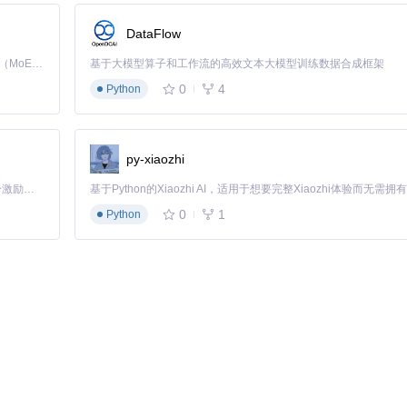
DataFlow
Kimi K3 是Kimi能力最强的模型：这是一个拥有 2.8 万亿参数的混合专家（MoE）模型，具备原生视觉理解能力，并支持 100 万 token 的上下文窗口。
基于大模型算子和工作流的高效文本大模型训练数据合成框架
0
4
Python
象检测解决方案，那么packaged ultralytics/yolov5绝对值
py-xiaozhi
「源启盛夏」暑期校园开发者成长计划旨在激活校园开源力量，通过积分激励、认证扶持、资源倾斜等形式，引导高校组织和开发者完成「入驻 — 建项目 — 做贡献 — 获认证 — 得资源」的完整闭环。无论你是想带领社团入驻平台的组织者，还是希望用代码贡献证明自己的开发者，都能在这里找到属于你的成长路径。
0
1
Python