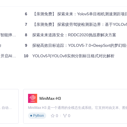
ython 3.7以上版本的项目中，极大地简化了开发流程。
6
【亲测免费】 探索未来：Yolov5单目相机测速测距项
7
【亲测免费】 探索疲劳驾驶检测新边界：基于YOLOv
检测、验证、导出等功能可以通过命令行一键调用。
倒检测系统
8
探索未来道路安全：RDDC2020挑战赛解决方案
命
9
探秘高效目标追踪：YOLOV5-7.0+DeepSort的梦幻
使用的COCO数据集格式，方便进行模型训练。
瞄准新时代
10
YOLOv5与YOLOv8实例分割标注格式对比解析
S3进行模型的存储和分享，甚至与NeptuneAI合作，实现实验指标的跟踪和日志
MiniMax-H3
Claude Code 的开源替代方案。连接任意大模型，编辑代码，运行命令，自动验证 — 全自动执行。用 Rust 构建，极致性能。 ｜ An open-source alternative to Claude Code. Connect any LLM, edit code, run commands, and verify changes — autonomously. Built in Rust for speed. Get Started
0
0
Python