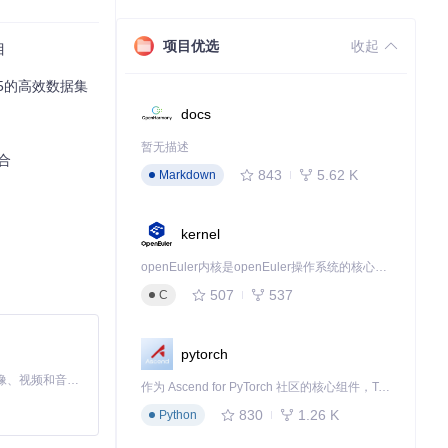
项目优选
收起
目
5的高效数据集
docs
暂无描述
组合
843
5.62 K
Markdown
kernel
记录。
openEuler内核是openEuler操作系统的核心，既是系统性能与稳定性的基石，也是连接处理器、设备与服务的桥梁。
507
537
C
pytorch
MiniMax H3 是一个通用的全模态生成系统。它支持对由文本、图像、视频和音频组成的多模态上下文进行统一理解，并能生成分辨率高达 2K、时长可达 15 秒的带原生立体声音频的视频。得益于面向任务泛化的系统设计，H3 在预训练阶段就已具备广泛的多模态上下文理解与生成能力，能够出色地执行复杂的多模态指令。
作为 Ascend for PyTorch 社区的核心组件，TorchNPU 是昇腾专为 PyTorch 打造的深度学习适配插件，使 PyTorch 框架能够直接调用昇腾 NPU，为开发者提供昇腾 AI 处理器的超强算力。
830
1.26 K
Python