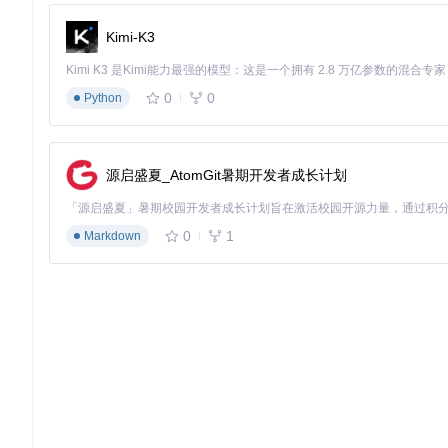
4、项目特点
Kimi-K3
易用性
：通过pip安装，无需复杂的配置步骤。
多功能性
：涵盖从训练到部署的一整套解决方案。
0
0
Python
灵活性
：适应不同的数据格式和云服务。
可扩展性
：易于与其他AI框架结合，拓展更多应用可能。
总而言之，无论你是研究者还是开发者，如果你正在寻找一个高效、灵活的对
源启盛夏_AtomGit暑期开发者成长计划
试。立即加入，开启你的AI之旅，让智能触手可及！
0
1
Markdown