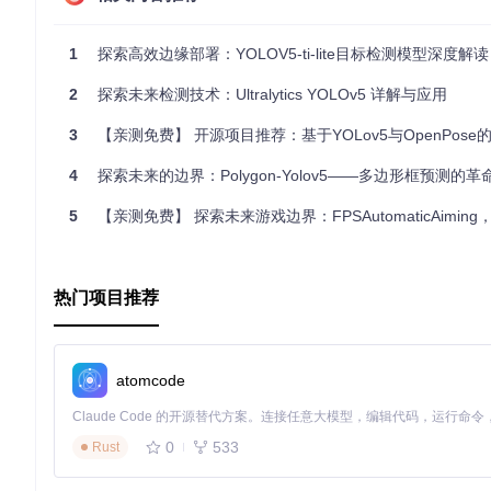
- 高效的安装体验
通过
pip install yolov5
，开发者可以轻松将YOLOv5集成到任何P
1
探索高效边缘部署：YOLOV5-ti-lite目标检测模型深度解读
- 全面的CLI集成
2
探索未来检测技术：Ultralytics YOLOv5 详解与应用
该项目使用了Google的
python-fire
库，使得YOLOv5训练、
3
【亲测免费】 开源项目推荐：基于YOLov5与OpenPose的智能摔
- 数据支持
4
探索未来的边界：Polygon-Yolov5——多边形框预测的革
除了直接支持YOLOv5原生的数据格式外，该项目还兼容了广泛
5
【亲测免费】 探索未来游戏边界：FPSAutomaticAiming，开启AI自动
- 广泛的平台整合
不仅能在本地运行，还能利用Hugging Face Hub和AWS 
热门项目推荐
3、项目及技术应用场景
YOLOv5技术广泛适用于多种场景，包括但不限于：
atomcode
安防监控
：实时目标检测，提高安全防范效率。
自动驾驶
：辅助车辆识别行人、车辆和其他障碍物。
零售业
：商品识别，优化库存管理或自助结账系统。
0
533
Rust
医疗影像分析
：帮助医生识别病灶，提升诊疗效率。
智能家居
：物体识别，为智能设备提供更准确的环境感知。