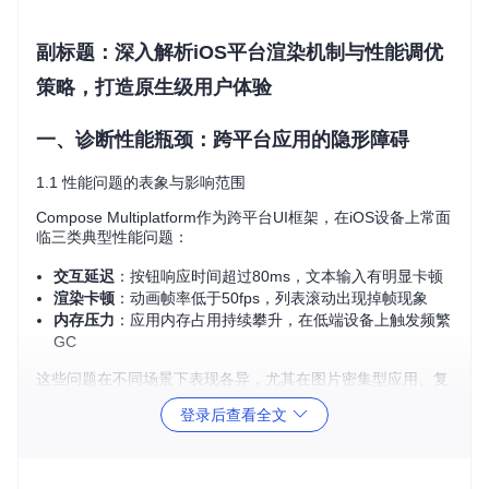
副标题：深入解析iOS平台渲染机制与性能调优
策略，打造原生级用户体验
一、诊断性能瓶颈：跨平台应用的隐形障碍
1.1 性能问题的表象与影响范围
Compose Multiplatform作为跨平台UI框架，在iOS设备上常面
临三类典型性能问题：
交互延迟
：按钮响应时间超过80ms，文本输入有明显卡顿
渲染卡顿
：动画帧率低于50fps，列表滚动出现掉帧现象
内存压力
：应用内存占用持续攀升，在低端设备上触发频繁
GC
这些问题在不同场景下表现各异，尤其在图片密集型应用、复
杂表单和动画过渡中最为突出。据社区反馈，未优化的Compo
登录后查看全文
se应用在iPhone 12及以下机型上，约40%的用户操作会出现
可感知的卡顿。
1.2 性能瓶颈的技术根源