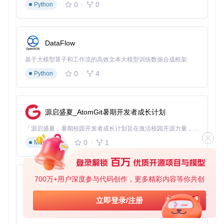
个人隐私保护策略
0
0
Python
对于个人用户，可将私密文档伪装为视频文件存储在云盘中：
选择需要保护的文档文件（如.docx格式）
DataFlow
准备一个普通MP4文件作为伪装模板
通过工具完成格式转换
基于大模型算子和工作流的高效文本大模型训练数据合成框架
上传伪装后的文件至云存储
0
4
Python
这种方法能有效避免云服务商的内容审查和格式限制。
实操小
技巧
：选择大小相近的模板文件，可以减少伪装后文件大小异
常的问题。
源启盛夏_AtomGit暑期开发者成长计划
实践操作指南：从安装到高级应用
「源启盛夏」暑期校园开发者成长计划旨在激活校园开源力量，通过积分激励、认证扶持、资源倾斜等形式，引导高校组织和开发者完成「入驻 — 建项目 — 做贡献 — 获认证 — 得资源」的完整闭环。无论你是想带领社团入驻平台的组织者，还是希望用代码贡献证明自己的开发者，都能在这里找到属于你的成长路径。
0
1
Markdown
环境准备与安装步骤
系统要求：Windows 7及以上，.NET Framework 4.7.2
获取工具：
git clone https://gitcode.com/gh_mir
rors/apa/apate
700万+用户深度参与代码创作，更多精彩内容等你共创
py-xiaozhi
安装过程：
解压下载的项目文件
基于Python的Xiaozhi AI，适用于想要完整Xiaozhi体验而无需拥有专用硬件的用户。
立即登录/注册
双击apate.sln用Visual Studio打开
0
1
Python
编译解决方案生成可执行文件
运行生成的apate.exe文件