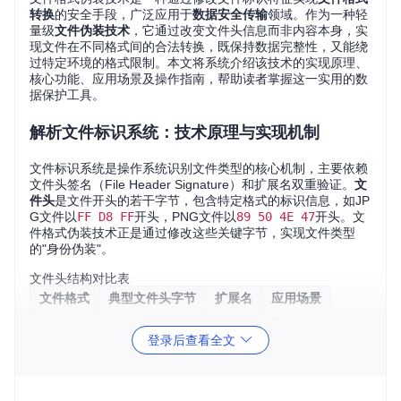
转换
的安全手段，广泛应用于
数据安全传输
领域。作为一种轻
量级
文件伪装技术
，它通过改变文件头信息而非内容本身，实
现文件在不同格式间的合法转换，既保持数据完整性，又能绕
过特定环境的格式限制。本文将系统介绍该技术的实现原理、
核心功能、应用场景及操作指南，帮助读者掌握这一实用的数
据保护工具。
解析文件标识系统：技术原理与实现机制
文件标识系统是操作系统识别文件类型的核心机制，主要依赖
文件头签名（File Header Signature）和扩展名双重验证。
文
件头
是文件开头的若干字节，包含特定格式的标识信息，如JP
G文件以
FF D8 FF
开头，PNG文件以
89 50 4E 47
开头。文
件格式伪装技术正是通过修改这些关键字节，实现文件类型
的"身份伪装"。
文件头结构对比表
文件格式
典型文件头字节
扩展名
应用场景
图像存储
JPG
FF D8 FF E0
.jpg
登录后查看全文
透明图像
PNG
89 50 4E 47
.png
视频文件
MP4
00 00 00 18
.mp4