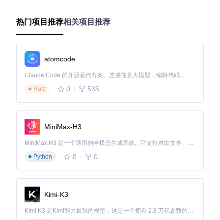
对于需要统一管理多种格式文件的场景，伪装技术能显著提升
工作效率。例如将各类文档统一伪装为PDF格式，既保持文件
热门项目推荐
相关项目推荐
内容完整，又实现格式标准化管理。在批量处理时，该技术支
持文件夹级操作，可一次性完成多个文件的格式转换。
探索实际应用场景：从理论到实践的转化
atomcode
企业数据安全传输方案
Claude Code 的开源替代方案。连接任意大模型，编辑代码，运行命令，自动验证 — 全自动执行。用 Rust 构建，极致性能。 ｜ An open-source alternative to Claude Code. Connect any LLM, edit code, run commands, and verify changes — autonomously. Built in Rust for speed. Get Started
0
535
Rust
在企业环境中，IT部门常对可传输文件类型进行严格限制。采
用文件伪装技术，可将敏感的Excel报表伪装为允许传输的JP
G图片：
准备原始Excel文件和JPG模板文件
MiniMax-H3
使用apate工具选择"文件伪装"功能
MiniMax H3 是一个通用的全模态生成系统。它支持对由文本、图像、视频和音频组成的多模态上下文进行统一理解，并能生成分辨率高达 2K、时长可达 15 秒的带原生立体声音频的视频。得益于面向任务泛化的系统设计，H3 在预训练阶段就已具备广泛的多模态上下文理解与生成能力，能够出色地执行复杂的多模态指令。
导入目标文件和模板文件
配置输出路径和文件名
0
0
Python
执行伪装操作并验证结果
完成后，伪装后的文件可通过企业邮件或内部通讯工具安全传
输，接收方使用相同工具即可恢复原始格式。
注意事项
：传输
Kimi-K3
前需确认接收方也具备格式恢复能力，避免数据无法正常使
用。
Kimi K3 是Kimi能力最强的模型：这是一个拥有 2.8 万亿参数的混合专家（MoE）模型，具备原生视觉理解能力，并支持 100 万 token 的上下文窗口。