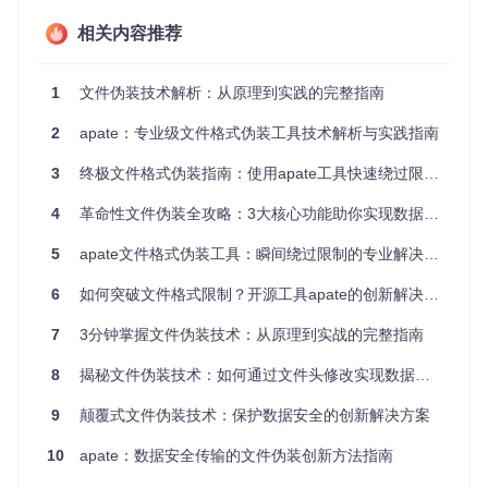
文档存储
PDF
25 50 44 46
.pdf
相关内容推荐
文件伪装技术的工作流程包括三个阶段：首先解析目标文件的
二进制结构，提取原始数据区；然后读取伪装模板的文件头信
息；最后将原始数据与新文件头重组，生成伪装后的文件。这
1
文件伪装技术解析：从原理到实践的完整指南
一过程不会修改文件的实际内容，仅改变其"身份标识"。
2
apate：专业级文件格式伪装工具技术解析与实践指南
掌握三大核心功能：实用价值与应用优势
3
终极文件格式伪装指南：使用apate工具快速绕过限制的完整解决方案
实现跨平台文件兼容
4
革命性文件伪装全攻略：3大核心功能助你实现数据安全防护
通过格式伪装可以解决不同系统间的文件格式限制问题。例如
将企业内部的敏感数据文件伪装为常见的图片格式，实现跨平
5
apate文件格式伪装工具：瞬间绕过限制的专业解决方案
台无障碍传输。该功能特别适用于需要在受限网络环境中传输
数据的场景，既保证数据可用性，又避免格式过滤机制的拦
6
如何突破文件格式限制？开源工具apate的创新解决方案
截。
7
3分钟掌握文件伪装技术：从原理到实战的完整指南
增强敏感数据保护
8
揭秘文件伪装技术：如何通过文件头修改实现数据隐私保护
针对个人隐私文件，伪装技术提供了一层额外保护。将私密文
档伪装为普通图片或视频文件，可以有效防止他人通过文件类
型快速识别内容性质。实际应用中，建议配合加密工具使用，
9
颠覆式文件伪装技术：保护数据安全的创新解决方案
形成"伪装+加密"的双重保护机制。
10
apate：数据安全传输的文件伪装创新方法指南
提升文件管理效率