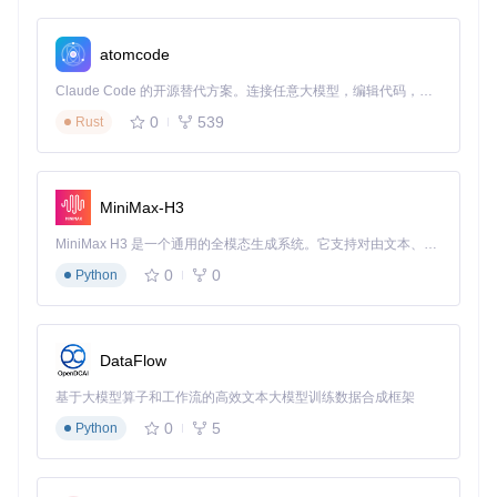
atomcode
Claude Code 的开源替代方案。连接任意大模型，编辑代码，运行命令，自动验证 — 全自动执行。用 Rust 构建，极致性能。 ｜ An open-source alternative to Claude Code. Connect any LLM, edit code, run commands, and verify changes — autonomously. Built in Rust for speed. Get Started
0
539
Rust
MiniMax-H3
MiniMax H3 是一个通用的全模态生成系统。它支持对由文本、图像、视频和音频组成的多模态上下文进行统一理解，并能生成分辨率高达 2K、时长可达 15 秒的带原生立体声音频的视频。得益于面向任务泛化的系统设计，H3 在预训练阶段就已具备广泛的多模态上下文理解与生成能力，能够出色地执行复杂的多模态指令。
0
0
Python
DataFlow
基于大模型算子和工作流的高效文本大模型训练数据合成框架
0
5
Python