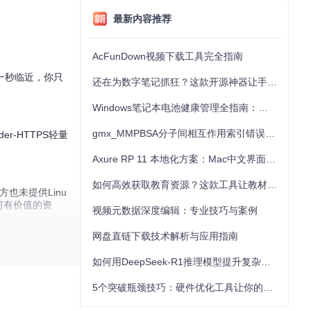
最新内容推荐
AcFunDown视频下载工具完全指南
一秒临近，你只
还在为数字笔记抓狂？这款开源神器让手写批注效率提升300%
Windows笔记本电池健康管理全指南：从根源解决电池损耗问题
gmx_MMPBSA分子间相互作用索引错误的深度诊断与解决
-HTTPS轻量
Axure RP 11 本地化方案：Mac中文界面优化与原型设计工具汉化全指南
如何高效获取教育资源？这款工具让教材下载效率提升80%
也未提供Linu
任何有价值的资
视频元数据深度编辑：专业技巧与案例
网盘直链下载技术解析与应用指南
限制，让下载变得
如何用DeepSeek-R1推理模型提升复杂任务解决能力：完整指南
5个突破瓶颈技巧：硬件优化工具让你的电脑性能提升30%