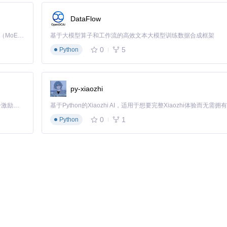
DataFlow
y（英文）
Kimi K3 是Kimi能力最强的模型：这是一个拥有 2.8 万亿参数的混合专家（MoE）模型，具备原生视觉理解能力，并支持 100 万 token 的上下文窗口。
基于大模型算子和工作流的高效文本大模型训练数据合成框架
r_v1.6_lite_en.html
0
5
Python
准HTTP/HTTPS链接
ML文件即可使用。
py-xiaozhi
「源启盛夏」暑期校园开发者成长计划旨在激活校园开源力量，通过积分激励、认证扶持、资源倾斜等形式，引导高校组织和开发者完成「入驻 — 建项目 — 做贡献 — 获认证 — 得资源」的完整闭环。无论你是想带领社团入驻平台的组织者，还是希望用代码贡献证明自己的开发者，都能在这里找到属于你的成长路径。
自己的项目中：
0
1
Python
f-8'
)
