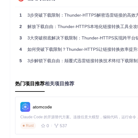
想象一下，迅雷链接就像需要专用钥匙的宝箱，只有迅雷客户端才能
1
3步突破下载限制：Thunder-HTTPS解密迅雷链接的高效
任何"宝箱"都能被打开。
这个过程主要分为三个步骤：
2
解放下载自由：Thunder-HTTPS本地化链接转换工具全
解码Base64
：迅雷链接首先经过Base64编码处理，就像把消
3
3大突破彻底解决下载限制：Thunder-HTTPS实现跨平台链
开，还原出原始信息。
4
如何突破下载限制？Thunder-HTTPS让链接转换效率提升3
提取核心URL
：解码后，我们会得到一个类似"AAhttp://example
5
com/file.zip"部分，这就像是从一封加密信件中找出真正的
3步解锁下载自由：颠覆式迅雷链接转换技术终结下载限制
验证与格式化
：最后，工具会验证提取出的URL是否有效，并
这个过程就像是解开一个三层密码锁：先打开最外层的Base64
热门项目推荐
相关项目推荐
瞬间完成，让你几乎感觉不到转换的存在。
核心收获
：Thunder-HTTPS通过Base64解码和智能U
atomcode
场景化操作指南：不同用户的专属使用方案
普通用户：三步完成链接转换
0
537
Rust
获取迅雷链接
：从网页中复制以"thunder://"开头的链接