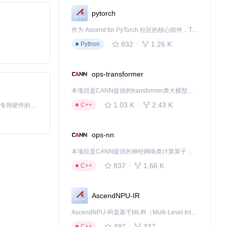
pytorch
作为 Ascend for PyTorch 社区的核心组件，TorchNPU 是昇腾专为 PyTorch 打造的深度学习适配插件，使 PyTorch 框架能够直接调用昇腾 NPU，为开发者提供昇腾 AI 处理器的超强算力。
832
1.26 K
Python
ops-transformer
本项目是CANN提供的transformer类大模型算子库，实现网络在NPU上加速计算。
1.03 K
2.43 K
C++
基于Python的Xiaozhi AI，适用于想要完整Xiaozhi体验而无需拥有专用硬件的用户。
ops-nn
本项目是CANN提供的神经网络类计算算子库，实现网络在NPU上加速计算。
837
1.66 K
C++
AscendNPU-IR
AscendNPU-IR是基于MLIR（Multi-Level Intermediate Representation）构建的，面向昇腾亲和算子编译时使用的中间表示，提供昇腾完备表达能力，通过编译优化提升昇腾AI处理器计算效率，支持通过生态框架使能昇腾AI处理器与深度调优
497
337
C++