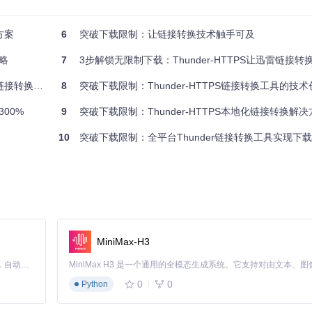
打开。而Thunder-HTTPS就像是一位技艺高超的锁匠，能够制作出
方案
6
突破下载限制：让链接转换技术触手可及
攻略
7
3步解锁无限制下载：Thunder-HTTPS让迅雷链接转换效
息写在一张纸上，然后折叠成特殊的形状。Thunder-HTTPS会先将这个
接转换自由
8
突破下载限制：Thunder-HTTPS链接转换工具的技
00%
9
突破下载限制：Thunder-HTTPS本地化链接转换解决
.com/file.zipZZ"的字符串。Thunder-HTTPS会智能识别并提取中间的"http
内容。
10
突破下载限制：全平台Thunder链接转换工具实现下
将其格式化为标准的HTTP/HTTPS链接，确保任何下载工具都能识别和
编码锁，再取出中间的URL核心，最后确保这个核心能够被所有下载工具
RL提取，将加密的迅雷链接转换为通用下载地址，原理简单高效，却能解决实际问
MiniMax-H3
Claude Code 的开源替代方案。连接任意大模型，编辑代码，运行命令，自动验证 — 全自动执行。用 Rust 构建，极致性能。 ｜ An open-source alternative to Claude Code. Connect any LLM, edit code, run commands, and verify changes — autonomously. Built in Rust for speed. Get Started
0
0
Python