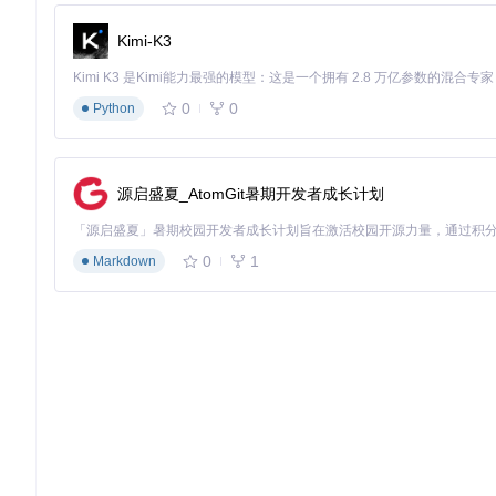
选择转换方式
：
Kimi-K3
图形界面：运行thunder_ch.py（中文）或thunder_en.p
网页版本：在浏览器中打开thunder_v1.6_lite_ch.html或thunde
0
0
Python
粘贴并转换
：将链接粘贴到输入框，点击"转换"按钮，即可获得标
复制即用
：无需安装额外依赖，直接运行Python文件或打开HT
源启盛夏_AtomGit暑期开发者成长计划
开发者：集成到自己的工作流
对于开发者，Thunder-HTTPS的核心转换逻辑可以轻松集成到
0
1
Markdown
# 核心转换函数示例
def
thunder_to_http
(
thunder_url
):

import
 base64

# 移除开头的"thunder://"
    encoded_part = thunder_url[
10
:]

# Base64解码
    decoded = base64.b64decode(encoded_part).decode(
'ut
# 提取URL（假设格式为"AAURLZZ"）
    start = decoded.find(
'AA'
) + 
2
    end = decoded.find(
'ZZ'
)

return