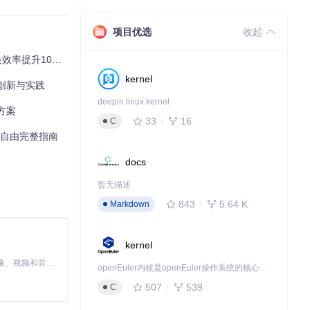
一把通用钥匙，让
项目优选
收起
率提升100%
kernel
"特殊形状"展
术创新与实践
deepin linux kernel
方案
33
16
C
://example.
载自由完整指南
使用。
docs
识别。整个过程在
暂无描述
843
5.64 K
Markdown
题。
kernel
MiniMax H3 是一个通用的全模态生成系统。它支持对由文本、图像、视频和音频组成的多模态上下文进行统一理解，并能生成分辨率高达 2K、时长可达 15 秒的带原生立体声音频的视频。得益于面向任务泛化的系统设计，H3 在预训练阶段就已具备广泛的多模态上下文理解与生成能力，能够出色地执行复杂的多模态指令。
openEuler内核是openEuler操作系统的核心，既是系统性能与稳定性的基石，也是连接处理器、设备与服务的桥梁。
507
539
C