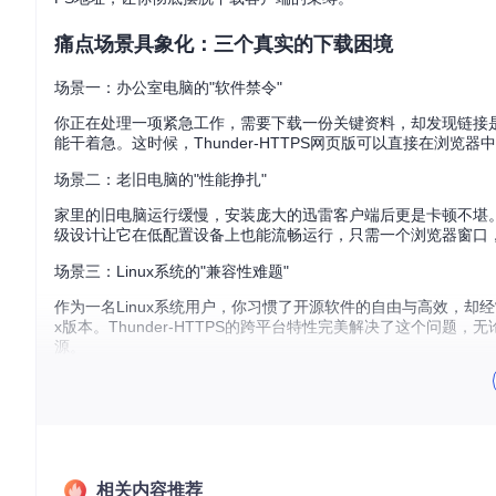
痛点场景具象化：三个真实的下载困境
场景一：办公室电脑的"软件禁令"
你正在处理一项紧急工作，需要下载一份关键资料，却发现链接
能干着急。这时候，Thunder-HTTPS网页版可以直接在浏
场景二：老旧电脑的"性能挣扎"
家里的旧电脑运行缓慢，安装庞大的迅雷客户端后更是卡顿不堪。当
级设计让它在低配置设备上也能流畅运行，只需一个浏览器窗口
场景三：Linux系统的"兼容性难题"
作为一名Linux系统用户，你习惯了开源软件的自由与高效，却
x版本。Thunder-HTTPS的跨平台特性完美解决了这个问题，无
源。
核心收获
：迅雷链接限制不仅影响下载效率，更可能让你错失重要资
简单自由。
技术原理解析：解密迅雷链接的"密码本"
相关内容推荐
技术深度：★★☆