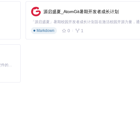
：
源启盛夏_AtomGit暑期开发者成长计划
0
1
Markdown
质谱数据。
基于Python的Xiaozhi AI，适用于想要完整Xiaozhi体验而无需拥有专用硬件的用户。
s
 f:
