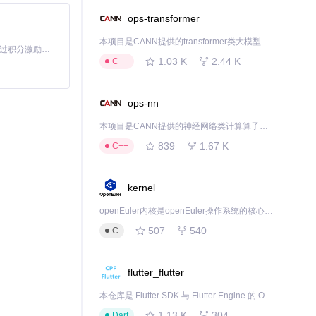
ops-transformer
本项目是CANN提供的transformer类大模型算子库，实现网络在NPU上加速计算。
「源启盛夏」暑期校园开发者成长计划旨在激活校园开源力量，通过积分激励、认证扶持、资源倾斜等形式，引导高校组织和开发者完成「入驻 — 建项目 — 做贡献 — 获认证 — 得资源」的完整闭环。无论你是想带领社团入驻平台的组织者，还是希望用代码贡献证明自己的开发者，都能在这里找到属于你的成长路径。
1.03 K
2.44 K
C++
ops-nn
本项目是CANN提供的神经网络类计算算子库，实现网络在NPU上加速计算。
839
1.67 K
C++
kernel
openEuler内核是openEuler操作系统的核心，既是系统性能与稳定性的基石，也是连接处理器、设备与服务的桥梁。
507
540
C
flutter_flutter
本仓库是 Flutter SDK 与 Flutter Engine 的 OpenHarmony 适配版本，由 CPF-Flutter 团队维护。开发者可使用熟悉的 Flutter 技术栈开发 OpenHarmony 应用，3.35.7 及以后的适配版本可基于本仓库源码构建支持 OpenHarmony 的 Flutter Engine。
1.13 K
304
Dart