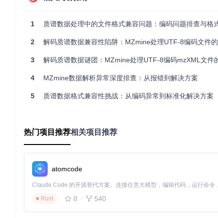
结果显示UTF-8编码文件存在不规范的XML标签闭合问题，而ISO-
根因定位：编码与格式的双重陷阱
1
质谱数据处理中的文件格式兼容问题：编码问题排查与格
2
解码质谱数据兼容性陷阱：MZmine处理UTF-8编码文件
mzXML格式规范背景
mzXML是由HUPO PSI（蛋白质组学标准倡议）制定的开放质
3
解码质谱数据谜团：MZmine处理UTF-8编码mzXML文
支持ISO-8859-1和UTF-8两种编码
4
MZmine数据解析异常深度排查：从报错到解决方案
要求严格的XML标签嵌套和闭合
5
峰值数据区需符合特定的二进制格式定义
质谱数据格式兼容性挑战：从编码异常到标准化解决方案
文件结构深度解析
通过对比分析发现问题文件存在两个关键异常：
热门项目推荐
相关项目推荐
编码声明冲突
：文件头部声明为UTF-8，但实际包含ISO-88
二进制数据区偏移
：UTF-8的多字节特性导致二进制数据起
非标准XML标签
：包含自定义扩展标签却未声明命名空间
atomcode
解决方案：从临时规避到彻底解决
方案1：格式转换（适用场景：紧急数据分析）
0
540
Rust
操作复杂度
：⭐⭐