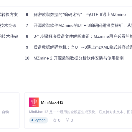
8859-1文件则完全符合XML规范。
式转换方案
6
解密质谱数据的"编码迷宫"：当UTF-8遇上MZmine
的技术突破
7
开源质谱软件MZmine的UTF-8编码问题深度解析：从数据解析错
谱数据格式，基于XML语法。根据规范：
件的技术侦破
8
3个步骤解决质谱文件解析难题：MZmine用户必看的
9
质谱数据解码危机：当UTF-8遇上mzXML格式兼容难
10
MZmine 2 开源质谱数据分析软件安装与使用指南
59-1编码的特殊字符
始位置计算错误
MiniMax-H3
Claude Code 的开源替代方案。连接任意大模型，编辑代码，运行命令，自动验证 — 全自动执行。用 Rust 构建，极致性能。 ｜ An open-source alternative to Claude Code. Connect any LLM, edit code, run commands, and verify changes — autonomously. Built in Rust for speed. Get Started
0
0
Python