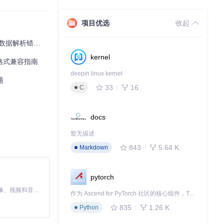
项目优选
收起
误到行业标准化
kernel
格式兼容指南
deepin linux kernel
题
33
16
C
docs
暂无描述
843
5.64 K
Markdown
pytorch
MiniMax H3 是一个通用的全模态生成系统。它支持对由文本、图像、视频和音频组成的多模态上下文进行统一理解，并能生成分辨率高达 2K、时长可达 15 秒的带原生立体声音频的视频。得益于面向任务泛化的系统设计，H3 在预训练阶段就已具备广泛的多模态上下文理解与生成能力，能够出色地执行复杂的多模态指令。
作为 Ascend for PyTorch 社区的核心组件，TorchNPU 是昇腾专为 PyTorch 打造的深度学习适配插件，使 PyTorch 框架能够直接调用昇腾 NPU，为开发者提供昇腾 AI 处理器的超强算力。
835
1.26 K
Python