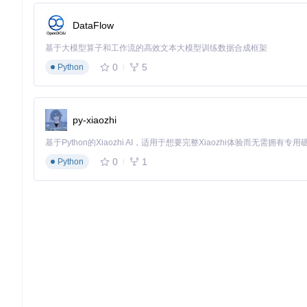
使用ProteoWizard的msconvert工具将mzXML转换为mzML格式
DataFlow
基于大模型算子和工作流的高效文本大模型训练数据合成框架
0
5
Python
转换后的mzML文件在MZmine中可正常打开，且保留所有原始
方案2：编码转换脚本（适用场景：批量处理旧文件）
py-xiaozhi
操作复杂度
：⭐⭐⭐
使用Python编写编码转换脚本：
0
1
Python
import
 xml.etree.ElementTree 
as
 ET

def
convert_mzxml_encoding
(
input_path, output_path
):

# 读取文件并强制使用ISO-8859-1编码解析
with
open
(input_path, 
'r'
, encoding=
'ISO-8859-1'
) 
a
        tree = ET.parse(f)

# 修改XML声明为ISO-8859-1
    root = tree.getroot()

    root.
set
(
'encoding'
, 
'ISO-8859-1'
)
