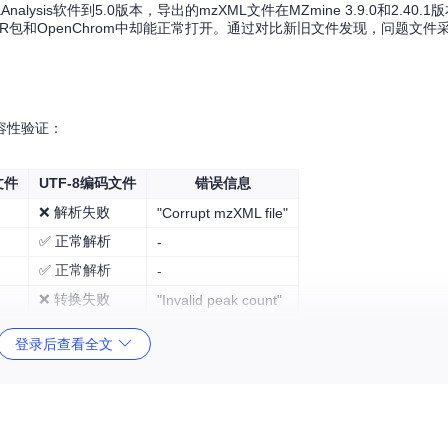
taAnalysis软件到5.0版本，导出的mzXML文件在MZmine 3.9.0和2.40.
的mzR包和OpenChrom中却能正常打开。通过对比新旧文件发现，问题文件采
容性验证：
文件
UTF-8编码文件
错误信息
❌ 解析失败
"Corrupt mzXML file"
✅ 正常解析
-
✅ 正常解析
-
❌ 转换失败
"Invalid peak count"
登录后查看全文