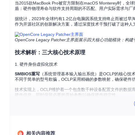
当2015款MacBook Pro被官方限制在macOS Monte
盾：硬件物理寿命与软件支持周期的不匹配、用户实际需求与厂
据统计，2023年全球约有1.2亿台电脑因系统支持终止而被过早淘汰，其
作为开源社区的创新解决方案，通过深度技术干预打破了这种人
OpenCore Legacy Patcher主界面展示四大核心功
技术解析：三大核心技术原理
1. 硬件身份虚拟化技术
SMBIOS重写
（系统管理基本输入输出系统）是OCLP的核心技术
不同于简单的型号欺骗，OCLP采用精确的参数映射，确保硬件
技术实现上，OCLP维护着一个包含数千种设备配置文件的数据
硬件信息，同时保留必要的原始参数以确保硬件稳定性。
2. 内核扩展适配框架
Lilu插件系统
作为硬件与系统间的翻译层，解决了老旧硬件驱动
图形适配
：通过WhateverGreen插件实现对老旧GPU的Meta
音频修复
：AppleALC提供对传统音频控制器的驱动适配
相关内容推荐