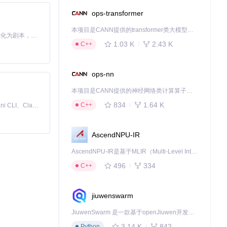
ops-transformer
本项目是CANN提供的transformer类大模型算子库，实现网络在NPU上加速计算。
Toonflow 是一款 AI 短剧漫剧工具，能够利用 AI 技术将小说自动转化为剧本，并结合 AI 生成的图片和视频，实现高效的短剧创作。借助 Toonflow，可以轻松完成从文字到影像的全流程，让短剧制作变得更加智能与便捷。
1.03 K
2.43 K
C++
ops-nn
本项目是CANN提供的神经网络类计算算子库，实现网络在NPU上加速计算。
834
1.64 K
C++
免费、本地、开源的 24/7 全天候 Cowork 应用，以及适用于 Gemini CLI、Claude Code、Codex、OpenCode、Qwen Code、Goose CLI、Auggie 等的 OpenClaw | 🌟 喜欢就点star吧
AscendNPU-IR
AscendNPU-IR是基于MLIR（Multi-Level Intermediate Representation）构建的，面向昇腾亲和算子编译时使用的中间表示，提供昇腾完备表达能力，通过编译优化提升昇腾AI处理器计算效率，支持通过生态框架使能昇腾AI处理器与深度调优
496
334
C++
jiuwenswarm
JiuwenSwarm 是一款基于openJiuwen开发的智能AI Agent，它能够将大语言模型的强大能力，通过你日常使用的各类通讯应用，直接延伸至你的指尖。
3.14 K
842
Python