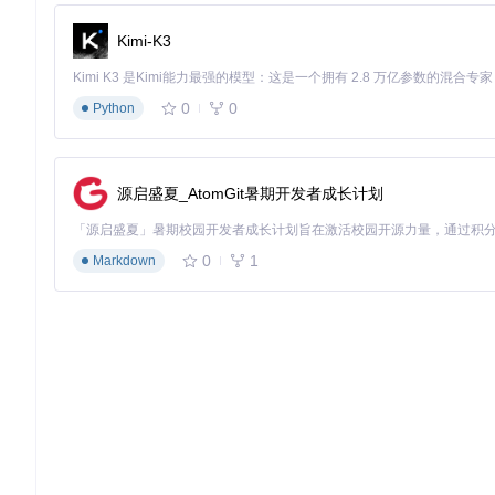
2021年Q4
：SMBIOS数据库扩展，支持100+设备型号
Kimi-K3
2022年Q3
：Universal Control功能解锁
2023年Q1
： Ventura全面支持，引入安全启动兼容模式
2023年Q4
：Sonoma支持，性能优化与新硬件适配
0
0
Python
硬件适配矩阵
OCLP支持的设备覆盖了2008-2018年间的大多数Mac型号，
源启盛夏_AtomGit暑期开发者成长计划
OCLP 0.6.0版本支持的macOS Ventura设备矩阵，涵盖MacBook、M
0
1
Markdown
核心适配类别：
CPU支持
：从Core 2 Duo到Haswell架构的Intel处理器
GPU适配
：Intel HD Graphics、AMD Radeon和NVIDIA Kep
特殊硬件
： legacy Wi-Fi模块、蓝牙控制器和音频芯片
实践路径：三阶段极简升级流程
准备阶段
🔧
环境检查
：确认设备型号在支持列表中，电池健康度>80% 🔧