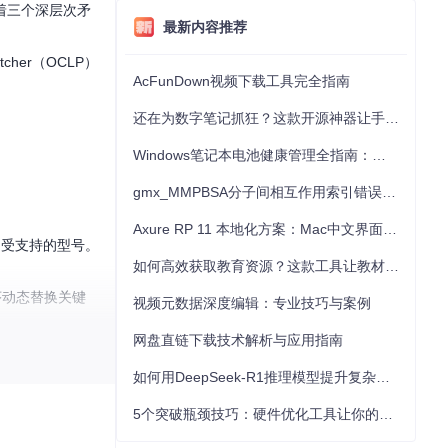
藏着三个深层次矛
最新内容推荐
her（OCLP）
AcFunDown视频下载工具完全指南
还在为数字笔记抓狂？这款开源神器让手写批注效率提升300%
Windows笔记本电池健康管理全指南：从根源解决电池损耗问题
gmx_MMPBSA分子间相互作用索引错误的深度诊断与解决
Axure RP 11 本地化方案：Mac中文界面优化与原型设计工具汉化全指南
为受支持的型号。
如何高效获取教育资源？这款工具让教材下载效率提升80%
序动态替换关键
视频元数据深度编辑：专业技巧与案例
网盘直链下载技术解析与应用指南
如何用DeepSeek-R1推理模型提升复杂任务解决能力：完整指南
丁：
5个突破瓶颈技巧：硬件优化工具让你的电脑性能提升30%