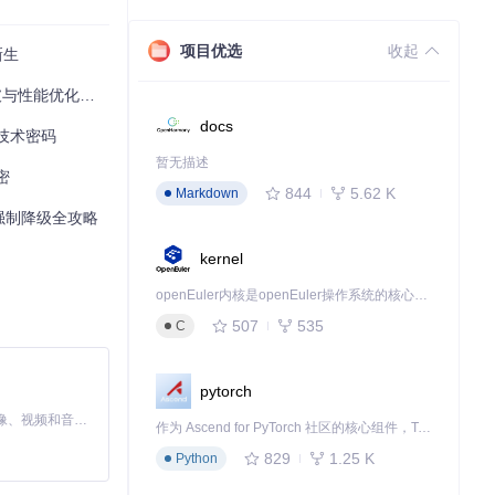
项目优选
收起
新生
破与性能优化指南
持系统安全的同时
docs
技术密码
暂无描述
密
844
5.62 K
Markdown
n强制降级全攻略
kernel
openEuler内核是openEuler操作系统的核心，既是系统性能与稳定性的基石，也是连接处理器、设备与服务的桥梁。
507
535
C
pytorch
MiniMax H3 是一个通用的全模态生成系统。它支持对由文本、图像、视频和音频组成的多模态上下文进行统一理解，并能生成分辨率高达 2K、时长可达 15 秒的带原生立体声音频的视频。得益于面向任务泛化的系统设计，H3 在预训练阶段就已具备广泛的多模态上下文理解与生成能力，能够出色地执行复杂的多模态指令。
作为 Ascend for PyTorch 社区的核心组件，TorchNPU 是昇腾专为 PyTorch 打造的深度学习适配插件，使 PyTorch 框架能够直接调用昇腾 NPU，为开发者提供昇腾 AI 处理器的超强算力。
829
1.25 K
Python