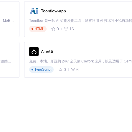
Toonflow-app
Kimi K3 是Kimi能力最强的模型：这是一个拥有 2.8 万亿参数的混合专家（MoE）模型，具备原生视觉理解能力，并支持 100 万 token 的上下文窗口。
0
16
HTML
形成了完整的硬件适配体系：
AionUi
「源启盛夏」暑期校园开发者成长计划旨在激活校园开源力量，通过积分激励、认证扶持、资源倾斜等形式，引导高校组织和开发者完成「入驻 — 建项目 — 做贡献 — 获认证 — 得资源」的完整闭环。无论你是想带领社团入驻平台的组织者，还是希望用代码贡献证明自己的开发者，都能在这里找到属于你的成长路径。
acBook Air、MacBook Pro、Mac mini、iMac和Mac Pro六大系列
0
6
TypeScript
ler系列
数据备份
：使用Time Machine创建完整系统备份 🔧
工具获取
：