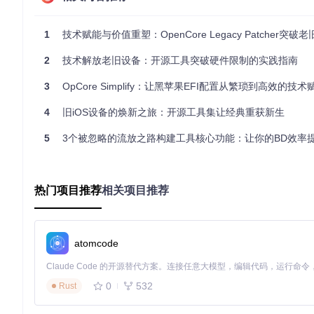
网络支持
：AirportBrcmFixup解决 legacy Wi-Fi 硬件的兼容性
这种插件化架构使OCLP能够快速响应新系统版本，通过更新插件
1
技术赋能与价值重塑：OpenCore Legacy Patcher突破老旧Mac系统限
3. 安全修补机制
2
技术解放老旧设备：开源工具突破硬件限制的实践指南
OCLP创新性地实现了
系统完整性保护（SIP）兼容的修补方案
。
3
OpCore Simplify：让黑苹果EFI配置从繁琐到高效的技
修改关键系统文件。
核心技术包括：
4
旧iOS设备的焕新之旅：开源工具集让经典重获新生
基于APFS快照的安全回滚机制
5
3个被忽略的流放之路构建工具核心功能：让你的BD效率提
代码签名伪造技术
动态库注入与函数钩子
热门项目推荐
相关项目推荐
根补丁安装界面展示了OCLP的安全修补流程，包括补丁状态检
技术演进时间线
atomcode
OCLP的发展历程反映了开源社区对抗硬件限制的持续努力：
2020年Q1
：初始版本发布，实现基本引导功能
0
532
Rust
2020年Q4
：引入根卷补丁技术，支持系统文件修改
2021年Q2
：Metal模拟层突破，非Metal显卡支持