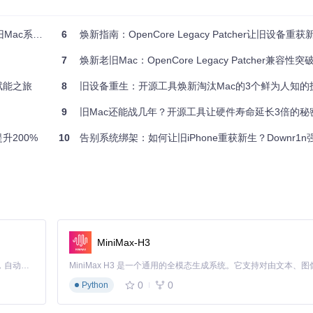
而非整个工具来支持最新的macOS版本。
制的深度解析
6
焕新指南：OpenCore Legacy Patcher让旧设备重获
7
焕新老旧Mac：OpenCore Legacy Patcher兼容性突
传统越狱工具通常需要禁用SIP，而OCLP采用签名验证绕过技术，在保
术赋能之旅
8
旧设备重生：开源工具焕新淘汰Mac的3个鲜为人知的
9
旧Mac还能战几年？开源工具让硬件寿命延长3倍的秘
升200%
10
告别系统绑架：如何让旧iPhone重获新生？Downr1
测、一键安装和回滚功能
MiniMax-H3
Claude Code 的开源替代方案。连接任意大模型，编辑代码，运行命令，自动验证 — 全自动执行。用 Rust 构建，极致性能。 ｜ An open-source alternative to Claude Code. Connect any LLM, edit code, run commands, and verify changes — autonomously. Built in Rust for speed. Get Started
0
0
Python