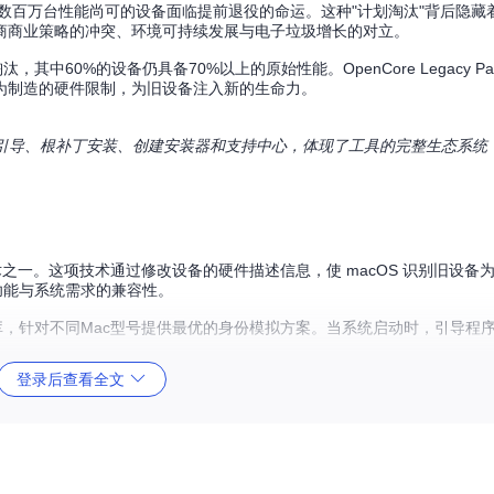
rey时，全球数百万台性能尚可的设备面临提前退役的命运。这种"计划淘汰"背后隐
商商业策略的冲突、环境可持续发展与电子垃圾增长的对立。
中60%的设备仍具备70%以上的原始性能。OpenCore Legacy Patc
为制造的硬件限制，为旧设备注入新的生命力。
能模块：构建引导、根补丁安装、创建安装器和支持中心，体现了工具的完整生态系统
之一。这项技术通过修改设备的硬件描述信息，使 macOS 识别旧设备
功能与系统需求的兼容性。
库，针对不同Mac型号提供最优的身份模拟方案。当系统启动时，引导程
登录后查看全文
的兼容性问题。该框架采用模块化设计，支持动态加载针对特定硬件的补
l特性支持