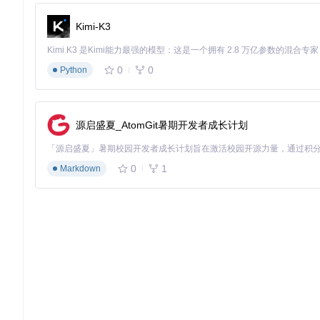
启动图形界面：
czkawka-gui
在左侧工具栏选择"相似图片"功能
Kimi-K3
添加图片所在目录，建议先从"图片"文件夹开始
调整相似度阈值（建议初始设为85%）
点击"扫描"按钮，等待分析完成
0
0
Python
预览结果，勾选需要删除的重复项
点击"删除选中项"，选择移动到回收站
📌
专业术语解释
：相似度阈值是判断两张图片相似程度的数值
源启盛夏_AtomGit暑期开发者成长计划
程序员：开发文件去重策略
对于代码文件较多的开发者，建议使用CLI模式进行精确控制：
0
1
Markdown
czkawka-cli duplicate -d ~/Projects -i 
"*.js,*.ts,*.py"
这条命令会扫描Projects目录下所有js、ts和py文件，只找出
普通用户：一键系统清理
对于希望快速释放空间的用户，推荐使用"大文件"扫描功能：
在图形界面选择"大文件"工具
设置扫描起点为系统根目录