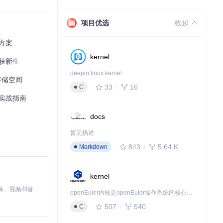
项目优选
收起
方案
kernel
重获新生
deepin linux kernel
存储空间
33
16
C
a实战指南
docs
暂无描述
843
5.64 K
Markdown
kernel
MiniMax H3 是一个通用的全模态生成系统。它支持对由文本、图像、视频和音频组成的多模态上下文进行统一理解，并能生成分辨率高达 2K、时长可达 15 秒的带原生立体声音频的视频。得益于面向任务泛化的系统设计，H3 在预训练阶段就已具备广泛的多模态上下文理解与生成能力，能够出色地执行复杂的多模态指令。
openEuler内核是openEuler操作系统的核心，既是系统性能与稳定性的基石，也是连接处理器、设备与服务的桥梁。
507
540
C