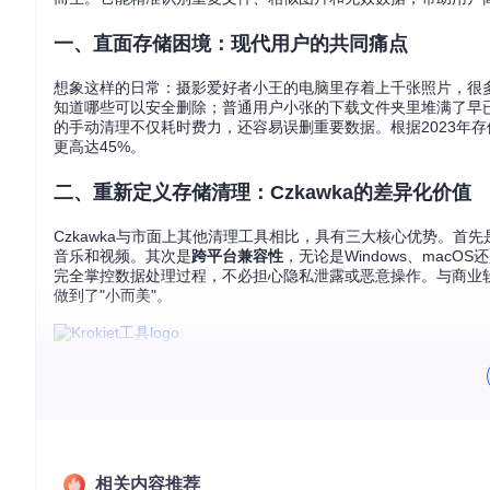
一、直面存储困境：现代用户的共同痛点
想象这样的日常：摄影爱好者小王的电脑里存着上千张照片，很
知道哪些可以安全删除；普通用户小张的下载文件夹里堆满了早
的手动清理不仅耗时费力，还容易误删重要数据。根据2023年
更高达45%。
二、重新定义存储清理：Czkawka的差异化价值
Czkawka与市面上其他清理工具相比，具有三大核心优势。首先
音乐和视频。其次是
跨平台兼容性
，无论是Windows、mac
完全掌控数据处理过程，不必担心隐私泄露或恶意操作。与商业软件
做到了"小而美"。
图1：Czkawka项目logo，展示了其吉祥物形象和名称标识
三、从零开始的存储清理之旅：分阶段使用指南
3.1 准备环境：5分钟快速部署
相关内容推荐