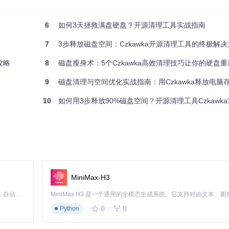
S用户，打开终端执行以下命令安装必要的开发工具：
6
如何3天拯救满盘硬盘？开源清理工具实战指南
7
3步释放磁盘空间：Czkawka开源清理工具的终极解决
攻略
8
磁盘瘦身术：5个Czkawka高效清理技巧让你的硬盘
9
磁盘清理与空间优化实战指南：用Czkawka释放电脑
10
如何用3步释放90%磁盘空间？开源清理工具Czkawk
可尝试更新Homebrew后重试：
brew update && brew upgrade
码编译：
MiniMax-H3
Claude Code 的开源替代方案。连接任意大模型，编辑代码，运行命令，自动验证 — 全自动执行。用 Rust 构建，极致性能。 ｜ An open-source alternative to Claude Code. Connect any LLM, edit code, run commands, and verify changes — autonomously. Built in Rust for speed. Get Started
0
0
Python