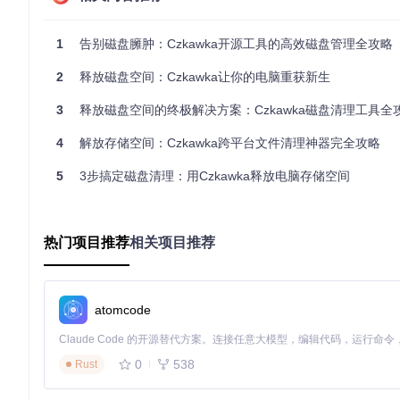
在开始使用Czkawka前，需要先准备好运行环境。对于macO
1
告别磁盘臃肿：Czkawka开源工具的高效磁盘管理全攻略
2
释放磁盘空间：Czkawka让你的电脑重获新生
看到"已安装"提示后，通过Homebrew进行一键安装：
3
释放磁盘空间的终极解决方案：Czkawka磁盘清理工具全
4
解放存储空间：Czkawka跨平台文件清理神器完全攻略
验证安装是否成功：
5
3步搞定磁盘清理：用Czkawka释放电脑存储空间
热门项目推荐
相关项目推荐
⚠️
橙色警告
：安装过程中请确保网络连接稳定，若遇到依赖问题，
对于Linux用户，可以通过各自发行版的包管理器安装，或从源
atomcode
git 
clone
cd
 czkawka

0
538
Rust
3.2 场景化应用：不同用户的定制方案
摄影爱好者：相似图片清理方案