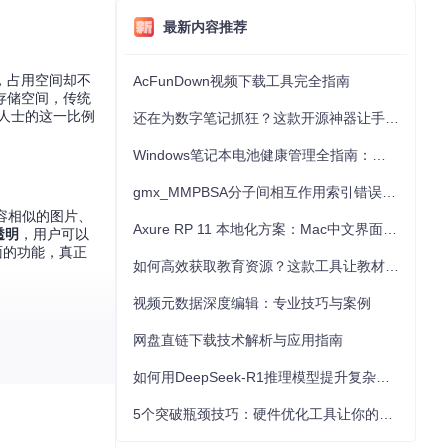
最新内容推荐
，占用空间却不
AcFunDown视频下载工具完全指南
存储空间，传统
业人士的这一比例
还在为数字笔记抓狂？这款开源神器让手写批注效率提升300%
Windows笔记本电池健康管理全指南：从根源解决电池损耗问题
gmx_MMPBSA分子间相互作用索引错误的深度诊断与解决
容相似的图片、
Axure RP 11 本地化方案：Mac中文界面优化与原型设计工具汉化全指南
透明
，用户可以
面的功能，真正
如何高效获取教育资源？这款工具让教材下载效率提升80%
视频元数据深度编辑：专业技巧与案例
网盘直链下载技术解析与应用指南
如何用DeepSeek-R1推理模型提升复杂任务解决能力：完整指南
5个突破瓶颈技巧：硬件优化工具让你的电脑性能提升30%