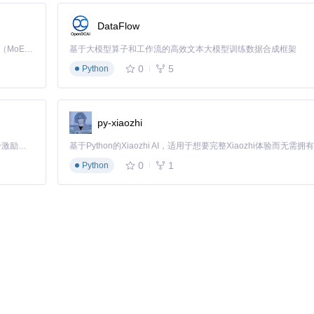
DataFlow
Kimi K3 是Kimi能力最强的模型：这是一个拥有 2.8 万亿参数的混合专家（MoE）模型，具备原生视觉理解能力，并支持 100 万 token 的上下文窗口。
基于大模型算子和工作流的高效文本大模型训练数据合成框架
0
5
Python
，100%表示完全相同，数值越低识别范围越广，可能会包含更多边缘相
py-xiaozhi
「源启盛夏」暑期校园开发者成长计划旨在激活校园开源力量，通过积分激励、认证扶持、资源倾斜等形式，引导高校组织和开发者完成「入驻 — 建项目 — 做贡献 — 获认证 — 得资源」的完整闭环。无论你是想带领社团入驻平台的组织者，还是希望用代码贡献证明自己的开发者，都能在这里找到属于你的成长路径。
0
1
Python
100%相同的重复文件，并跳过隐藏文件。