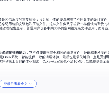
多是相似角度的重复拍摄；设计师小李的硬盘塞满了不同版本的设计文件
已忘记用途的安装包和压缩文件。这些文件像数字垃圾一样侵蚀着宝贵的
存储管理报告显示，普通用户设备中约30%的空间被冗余文件占用，而专
是
多维度扫描能力
，它不仅能识别完全相同的重复文件，还能精准检测内
OS还是Linux系统，都能提供一致的清理体验。最后也是最关键的一点是
开源
动辄上百兆的体积相比，Czkawka安装包不足10MB，却能提供更全
登录后查看全文