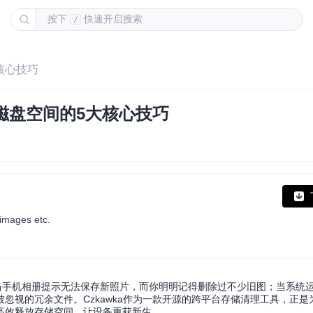
按下
快速开启搜索
/
大核心技巧
放磁盘空间的5大核心技巧
 images etc.
当手机相册提示无法保存新照片，而你明明记得删除过不少旧图；当系统
忽视的冗余文件。Czkawka作为一款开源的跨平台存储清理工具，正是
高效释放存储空间，让设备重获新生。