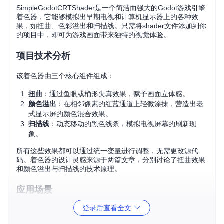
SimpleGodotCRTShader是一个简洁而强大的Godot游戏引擎
着色器，它能够模拟出早期电视和计算机显示器上的各种效
果，如扭曲、色彩溢出和扫描线。只需将shader文件添加到你
的项目中，即可为游戏画面带来独特的视觉体验。
项目技术分析
该着色器由三个核心组件组成：
扭曲
：通过鱼眼或桶形失真效果，赋予画面立体感。
颜色溢出
：在相邻像素的红蓝通道上轻微涂抹，营造出老
式显示屏的颜色混合效果。
扫描线
：动态移动的黑色线条，模拟电视屏幕的刷新现
象。
所有这些效果都可以通过统一变量进行调整，无需更改源代
码。着色器的设计灵感来源于两篇文章，分别讨论了扭曲效果
和颜色溢出与扫描线的技术原理。
应用场景
登录后查看全文
无论你是想打造一款复古风格的游戏，还是希望为现代游戏加
入一种独特的视觉元素，SimpleGodotCRTShader都是理想的