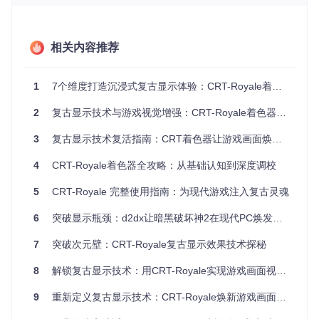
选择。它适用于各种平台游戏、冒险游戏、甚至是实验性的艺
术项目，让你的作品脱颖而出。
项目特点
相关内容推荐
易于安装
：只需复制并粘贴
CRTShader.shader
到你的项目
1
7个维度打造沉浸式复古显示体验：CRT-Royale着色器完全指南
中，然后设置一个带有白色纹理的TextureRect节点。
兼容Godot 3.x
：无需特殊配置，直接使用Shader代码即
2
复古显示技术与游戏视觉增强：CRT-Royale着色器完全指南
可。
高度可定制
：所有效果都有可调节的统一变量，可以根据需
3
复古显示技术复活指南：CRT着色器让游戏画面焕发经典魅力
求自由调整。
源码开放
：完全免费且开源，允许你在MIT许可证下自由修
4
CRT-Royale着色器全攻略：从基础认知到深度调校
改和分发。
5
CRT-Royale 完整使用指南：为现代游戏注入复古灵魂
结语：SimpleGodotCRTShader带给我们的不仅仅是一种视觉
特效，更是一段可以触碰的历史记忆。如果你热爱复古风格或
6
突破显示瓶颈：d2dx让暗黑破坏神2在现代PC焕发新生
者想要在作品中尝试不同的视觉表达，那么这个项目绝对值得
你一试。立即行动，让你的游戏带上岁月的痕迹，带给玩家独
7
突破次元壁：CRT-Royale复古显示效果技术探秘
一无二的体验吧！
8
解锁复古显示技术：用CRT-Royale实现游戏画面视觉重构
查看GitHub项目
|
了解更多作者的资源
9
重新定义复古显示技术：CRT-Royale焕新游戏画面风格转换指南