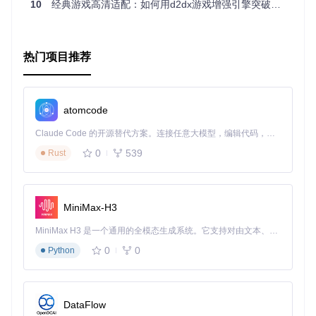
10
经典游戏高清适配：如何用d2dx游戏增强引擎突破暗黑破坏神2的显示与性能限制
热门项目推荐
atomcode
Claude Code 的开源替代方案。连接任意大模型，编辑代码，运行命令，自动验证 — 全自动执行。用 Rust 构建，极致性能。 ｜ An open-source alternative to Claude Code. Connect any LLM, edit code, run commands, and verify changes — autonomously. Built in Rust for speed. Get Started
0
539
Rust
MiniMax-H3
MiniMax H3 是一个通用的全模态生成系统。它支持对由文本、图像、视频和音频组成的多模态上下文进行统一理解，并能生成分辨率高达 2K、时长可达 15 秒的带原生立体声音频的视频。得益于面向任务泛化的系统设计，H3 在预训练阶段就已具备广泛的多模态上下文理解与生成能力，能够出色地执行复杂的多模态指令。
0
0
Python
DataFlow