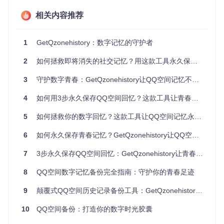
快速筛选、分类历史内容，大大提高了内容迁移效率，同时保
相关内容推荐
留了所有互动数据和发布时间戳。
企业与组织应用
1
GetQzonehistory：数字记忆的守护者
教育机构可利用该工具为毕业班级创建集体记忆档案，将学生
们在校期间的空间动态整合为数字化纪念册。某高校毕业委员
2
如何拯救即将消失的社交记忆？用这款工具永久保存QQ空间回忆
会通过批量处理功能，为2000余名毕业生创建了个性化的数字
回忆录。
3
守护数字青春：GetQzonehistory让QQ空间记忆不再消逝
实施备份操作指南
4
如何用3步永久保存QQ空间回忆？这款工具让青春记忆不再流失
准备运行环境
5
如何拯救你的数字回忆？这款工具让QQ空间记忆永久保存
# 克隆项目仓库
6
如何永久保存青春记忆？GetQzonehistory让QQ空间备份变得简单
git 
clone
cd
 GetQzonehistory

7
3步永久保存QQ空间回忆：GetQzonehistory让青春足迹不再消失
# 创建并激活虚拟环境
8
QQ空间数字记忆备份完全指南：守护你的青春足迹
source
 myenv/bin/activate  
# Linux/Mac系统
9
颠覆式QQ空间历史记录备份工具：GetQzonehistory让青春记忆永久留存
myenv\Scripts\activate     
# Windows系统
10
QQ空间备份：打造你的数字时光胶囊
# 安装依赖包