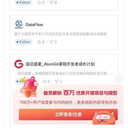
0
0
Python
# 程序将显示二维码，使用手机QQ扫描登录
# 登录成功后自动开始备份，显示进度信息
备份过程中，程序会实时显示当前进度、已完成项数和预计剩
DataFlow
余时间。对于包含大量内容的账号，建议在网络稳定的环境下
进行，整个过程无需人工干预。
基于大模型算子和工作流的高效文本大模型训练数据合成框架
0
5
Python
掌握数据迁移与管理技巧
数据格式说明
源启盛夏_AtomGit暑期开发者成长计划
GetQzonehistory支持多种输出格式，满足不同使用需求：
「源启盛夏」暑期校园开发者成长计划旨在激活校园开源力量，通过积分激励、认证扶持、资源倾斜等形式，引导高校组织和开发者完成「入驻 — 建项目 — 做贡献 — 获认证 — 得资源」的完整闭环。无论你是想带领社团入驻平台的组织者，还是希望用代码贡献证明自己的开发者，都能在这里找到属于你的成长路径。
Excel格式
：包含三个主要文件（说说列表.xlsx、转发列表.
0
1
xlsx、留言列表.xlsx），采用结构化表格存储，便于数据筛
Markdown
选和统计分析。
HTML格式
：生成静态网页文件，保留原始排版和样式，可
直接在浏览器中查看，适合阅读和分享。
700万+用户深度参与代码创作，更多精彩内容等你共创
py-xiaozhi
JSON格式
：提供原始数据结构，适合开发人员进行二次开
发或数据迁移。
基于Python的Xiaozhi AI，适用于想要完整Xiaozhi体验而无需拥有专用硬件的用户。
立即登录/注册
跨平台迁移方法
0
1
Python
将备份数据迁移至其他平台的步骤：