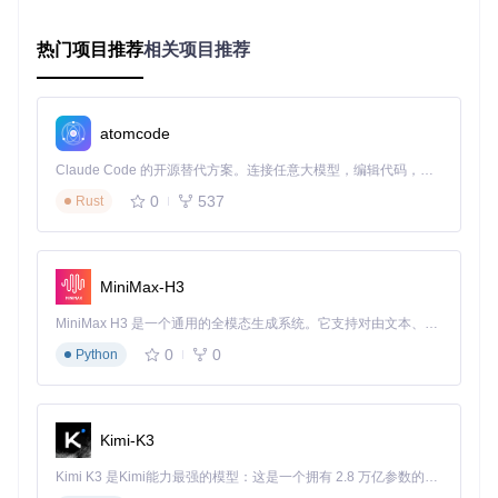
配置备份参数
热门项目推荐
相关项目推荐
# 修改配置文件 util/ConfigUtil.py
[Backup]
# 设置备份时间范围（YYYY-MM-DD格式）
start_date
 = 
2010
-
01
-
01
atomcode
end_date
 = 
2023
-
12
-
31
Claude Code 的开源替代方案。连接任意大模型，编辑代码，运行命令，自动验证 — 全自动执行。用 Rust 构建，极致性能。 ｜ An open-source alternative to Claude Code. Connect any LLM, edit code, run commands, and verify changes — autonomously. Built in Rust for speed. Get Started
# 选择需要备份的内容类型
include_posts
 = 
True
# 原创说说
0
537
Rust
include_reposts
 = 
True
# 转发内容
include_comments
 = 
True
# 评论内容
include_likes
 = 
True
# 点赞数据
include_photos
 = 
True
# 图片附件
MiniMax-H3
[Storage]
MiniMax H3 是一个通用的全模态生成系统。它支持对由文本、图像、视频和音频组成的多模态上下文进行统一理解，并能生成分辨率高达 2K、时长可达 15 秒的带原生立体声音频的视频。得益于面向任务泛化的系统设计，H3 在预训练阶段就已具备广泛的多模态上下文理解与生成能力，能够出色地执行复杂的多模态指令。
# 设置存储路径
0
0
output_dir
Python
# 选择输出格式（可同时选择多种）
output_formats
执行备份流程
Kimi-K3
# 运行主程序
Kimi K3 是Kimi能力最强的模型：这是一个拥有 2.8 万亿参数的混合专家（MoE）模型，具备原生视觉理解能力，并支持 100 万 token 的上下文窗口。
python main.py
