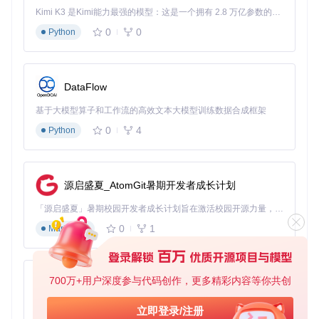
帮助Vortex定位
Kimi K3 是Kimi能力最强的模型：这是一个拥有 2.8 万亿参数的混合专家（MoE）模型，具备原生视觉理解能力，并支持 100 万 token 的上下文窗口。
▌为什么这么做？ 游戏路径识别是模组管理的基础，准确的路
0
0
Python
径设置确保Vortex能正确部署模组文件和读取游戏配置。错误
的路径设置会导致模组无法加载或游戏启动异常。
模块路径：
extensions/games/
DataFlow
效果验证：游戏添加成功的验证方法
基于大模型算子和工作流的高效文本大模型训练数据合成框架
在Vortex主界面的"游戏"选项卡中能看到已添加的游戏图标
点击"启动游戏"按钮可以正常启动游戏
0
4
Python
安装测试模组后，游戏内可以看到模组效果
效果对比图：Vortex的游戏选择界面，显示已识别和添加的游
源启盛夏_AtomGit暑期开发者成长计划
戏
「源启盛夏」暑期校园开发者成长计划旨在激活校园开源力量，通过积分激励、认证扶持、资源倾斜等形式，引导高校组织和开发者完成「入驻 — 建项目 — 做贡献 — 获认证 — 得资源」的完整闭环。无论你是想带领社团入驻平台的组织者，还是希望用代码贡献证明自己的开发者，都能在这里找到属于你的成长路径。
自测问题
：如果Vortex无法自动识别你的游戏，你会采取哪些
步骤手动添加？
0
1
Markdown
🔍 高级功能应用与常见误区规避 | 效率提升进阶
技巧
700万+用户深度参与代码创作，更多精彩内容等你共创
py-xiaozhi
基于Python的Xiaozhi AI，适用于想要完整Xiaozhi体验而无需拥有专用硬件的用户。
问题诊断：模组冲突与加载顺序问题
立即登录/注册