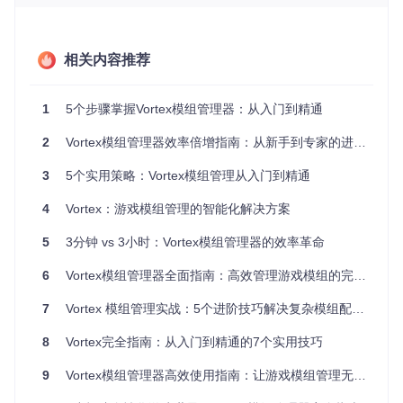
突状态
依赖关系图谱
：自动分析并提示缺失的前置模组
集中化管理界面
：统一管理所有游戏的模组，支持分类和快
相关内容推荐
速搜索
▌痛点→创新点→应用场景
1
5个步骤掌握Vortex模组管理器：从入门到精通
痛点
：安装模组时不知哪个文件会覆盖原有文件
2
Vortex模组管理器效率倍增指南：从新手到专家的进阶之路
创新点
：虚拟文件系统技术，无需真正修改游戏目录
应用场景
：在不影响原始游戏文件的情况下测试新模组
3
5个实用策略：Vortex模组管理从入门到精通
[!TIP] Vortex的虚拟文件系统是其核心创新，通过创建符号
4
Vortex：游戏模组管理的智能化解决方案
链接而非直接复制文件，既实现了模组的有效加载，又保
护了游戏原始文件。
5
3分钟 vs 3小时：Vortex模组管理器的效率革命
效果验证：管理效率对比
6
Vortex模组管理器全面指南：高效管理游戏模组的完整解决方案
管理方
安装10个模
冲突解决难度
卸载干净度
式
组耗时
7
Vortex 模组管理实战：5个进阶技巧解决复杂模组配置难题
手动安
高（需手动排
低（易残留
30-60分钟
装
查）
文件）
8
Vortex完全指南：从入门到精通的7个实用技巧
低（自动检测
高（完全卸
Vortex
5-10分钟
9
Vortex模组管理器高效使用指南：让游戏模组管理无忧的全面解决方案
管理
提示）
载）