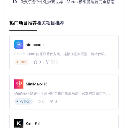
10
3步打造个性化游戏世界：Vortex模组管理器完全指南
解决方案图：Vortex的模组库界面，展示了多个游戏模组的有
序管理
热门项目推荐
相关项目推荐
自测问题
：你能说出Vortex的虚拟文件系统相比传统安装方式
的两个主要优势吗？
🔍 核心功能实战指南 | 避坑指南与效率技巧
atomcode
问题诊断：游戏路径识别失败
Claude Code 的开源替代方案。连接任意大模型，编辑代码，运行命令，自动验证 — 全自动执行。用 Rust 构建，极致性能。 ｜ An open-source alternative to Claude Code. Connect any LLM, edit code, run commands, and verify changes — autonomously. Built in Rust for speed. Get Started
许多玩家首次使用Vortex时遇到的问题是软件无法识别游戏安
0
535
Rust
装位置，导致无法添加游戏和模组。这通常是由于游戏安装在
非默认路径或通过第三方平台安装所致。
解决方案：智能游戏检测与手动配置
MiniMax-H3
Vortex提供了多层次的游戏检测方案：
MiniMax H3 是一个通用的全模态生成系统。它支持对由文本、图像、视频和音频组成的多模态上下文进行统一理解，并能生成分辨率高达 2K、时长可达 15 秒的带原生立体声音频的视频。得益于面向任务泛化的系统设计，H3 在预训练阶段就已具备广泛的多模态上下文理解与生成能力，能够出色地执行复杂的多模态指令。
自动扫描
：启动时自动扫描常见游戏平台（Steam、Epi
0
0
Python
c、GOG等）的默认安装路径
手动添加
：通过"添加游戏"功能手动指定游戏可执行文件
路径
注册表修复
：对于特殊安装情况，可通过编辑注册表信息
Kimi-K3