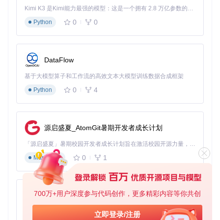
Kimi K3 是Kimi能力最强的模型：这是一个拥有 2.8 万亿参数的混合专家（MoE）模型，具备原生视觉理解能力，并支持 100 万 token 的上下文窗口。
0
0
Python
启动Web界面
# 启动图形化操作界面
DataFlow
基于大模型算子和工作流的高效文本大模型训练数据合成框架
避坑指南
：首次启动若出现依赖错误，可尝试删除
venv
目
0
4
Python
录后重新创建虚拟环境，国内用户建议配置PyPI镜像源加
速下载。
进阶级：5步打造个性化声音模型
源启盛夏_AtomGit暑期开发者成长计划
数据准备
「源启盛夏」暑期校园开发者成长计划旨在激活校园开源力量，通过积分激励、认证扶持、资源倾斜等形式，引导高校组织和开发者完成「入驻 — 建项目 — 做贡献 — 获认证 — 得资源」的完整闭环。无论你是想带领社团入驻平台的组织者，还是希望用代码贡献证明自己的开发者，都能在这里找到属于你的成长路径。
收集10-30分钟清晰语音（无背景噪音）
0
1
Markdown
使用工具自动切割为5-10秒片段：
tools/infer/infe
r_cli.py --auto_cut
保存至
assets/pretrained
目录
700万+用户深度参与代码创作，更多精彩内容等你共创
py-xiaozhi
特征提取
基于Python的Xiaozhi AI，适用于想要完整Xiaozhi体验而无需拥有专用硬件的用户。
立即登录/注册