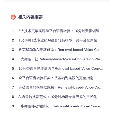
般，从10分钟语音中捕捉独特声纹特征
智能匹配系统
（Top1检索机制）：像经验丰富的档案管理
员，从训练数据中找到最佳声音片段匹配
声音重建工厂
（声码器合成）：犹如精密的声音3D打印
相关内容推荐
机，将匹配特征重组为自然语音
技术代际差异对比表
1
3大技术突破实现跨平台语音转换：10分钟数据训练专业级变声模型全攻略
技术指
技术
2
10分钟打造专业级AI语音转换模型：跨平台变声技术完全指南
传统语音转换
RVC检索式转换
标
代差
3
攻克移动端AI部署难题：Retrieval-based-Voice-Conversion-WebUI全流程实战
数据需
4-10小时专业录
10-30分钟普通语
↓9
求量
音
音
7%
4
3大突破！让Retrieval-based-Voice-Conversion-WebUI模型在移动端实现实时语音转换
训练时
24-72小时（高
2-4小时（消费级显
↓9
间
端GPU）
卡）
2%
5
10分钟语音也能训练？Retrieval-based-Voice-Conversion-WebUI让AI变声触手可及
硬件门
专业GPU（12G
普通消费级显卡
降低
6
全平台语音转换框架：从基础到实践的完整指南
槛
B+显存）
（4GB显存）
75%
转换延
7
突破语音转换数据瓶颈：Retrieval-based-Voice-Conversion-WebUI的技术革新
↓8
0.5-2秒
<100毫秒
迟
0%
8
AI语音转换新范式：10分钟构建专属声库的平民化解决方案
音色相
↑3
60-70%
90%+
似度
0%
9
3步突破移动端限制：Retrieval-based-Voice-Conversion-WebUI实时语音转换实战指南