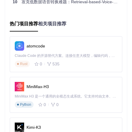
避坑指南
：理解技术原理无需深入代码细节，重点关注各组件
10
攻克低数据语音转换难题：Retrieval-based-Voice-Conversion-WebUI如何实现高质量变声
的功能定位——HuBERT负责"听清楚"，检索机制负责"找得
准"，声码器负责"说得像"。
分层实践指南
热门项目推荐
相关项目推荐
新手级：3步完成首次语音转换
环境部署
（5分钟）
atomcode
# 克隆项目仓库
git 
clone
 https://gitcode.com/GitHub_Trending/re/Retri
Claude Code 的开源替代方案。连接任意大模型，编辑代码，运行命令，自动验证 — 全自动执行。用 Rust 构建，极致性能。 ｜ An open-source alternative to Claude Code. Connect any LLM, edit code, run commands, and verify changes — autonomously. Built in Rust for speed. Get Started
0
535
Rust
# 根据显卡类型选择安装命令
cd
 Retrieval-based-Voice-Conversion-WebUI

# NVIDIA显卡用户
pip install -r requirements.txt

MiniMax-H3
# AMD/Intel显卡用户
MiniMax H3 是一个通用的全模态生成系统。它支持对由文本、图像、视频和音频组成的多模态上下文进行统一理解，并能生成分辨率高达 2K、时长可达 15 秒的带原生立体声音频的视频。得益于面向任务泛化的系统设计，H3 在预训练阶段就已具备广泛的多模态上下文理解与生成能力，能够出色地执行复杂的多模态指令。
0
0
Python
模型准备
（自动下载）
Kimi-K3
# 一键下载基础模型