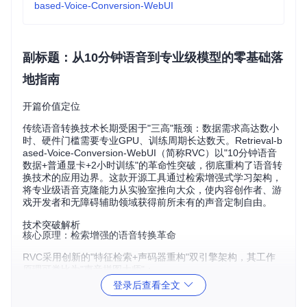
based-Voice-Conversion-WebUI
副标题：从10分钟语音到专业级模型的零基础落
地指南
开篇价值定位
传统语音转换技术长期受困于"三高"瓶颈：数据需求高达数小
时、硬件门槛需要专业GPU、训练周期长达数天。Retrieval-b
ased-Voice-Conversion-WebUI（简称RVC）以"10分钟语音
数据+普通显卡+2小时训练"的革命性突破，彻底重构了语音转
换技术的应用边界。这款开源工具通过检索增强式学习架构，
将专业级语音克隆能力从实验室推向大众，使内容创作者、游
戏开发者和无障碍辅助领域获得前所未有的声音定制自由。
技术突破解析
核心原理：检索增强的语音转换革命
RVC采用创新的"特征检索+声码器重构"双引擎架构，其工作
原理可类比为"声音拼图大师"：
登录后查看全文
声音指纹提取
（HuBERT模型）：如同刑侦专家提取指纹