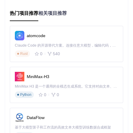
下载系统镜像：
waydroid init -s GAPPS
（含Google
服务）
启动服务：
waydroid container start
热门项目推荐
相关项目推荐
🔍 常见问题排查：
黑屏问题：检查mesa驱动版本，建议使用21.0以上版本
atomcode
网络异常：执行
./data/scripts/waydroid-net.sh
重置
Claude Code 的开源替代方案。连接任意大模型，编辑代码，运行命令，自动验证 — 全自动执行。用 Rust 构建，极致性能。 ｜ An open-source alternative to Claude Code. Connect any LLM, edit code, run commands, and verify changes — autonomously. Built in Rust for speed. Get Started
网络配置
应用闪退：通过
waydroid logcat
查看Android系统日志
0
540
Rust
生态拓展：重新定义跨平台交互范式
Waydroid开创了Linux-Android混合生态的新可能，其独特价
值体现在：
MiniMax-H3
传统方案（如Anbo
MiniMax H3 是一个通用的全模态生成系统。它支持对由文本、图像、视频和音频组成的多模态上下文进行统一理解，并能生成分辨率高达 2K、时长可达 15 秒的带原生立体声音频的视频。得益于面向任务泛化的系统设计，H3 在预训练阶段就已具备广泛的多模态上下文理解与生成能力，能够出色地执行复杂的多模态指令。
对比维度
Waydroid方案
x）
0
0
Python
深度集成内核级驱
架构设计
依赖QEMU模拟
动
性能损耗
<10%
30-50%
DataFlow
图形渲染
直接硬件加速
软件渲染为主
基于大模型算子和工作流的高效文本大模型训练数据合成框架
系统整合
共享剪贴板/文件系
独立沙盒环境