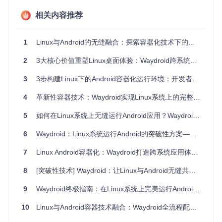
命名空间隔离
：如同给Android系统分配独立的工作身份
证，确保进程、网络和文件系统互不干扰
相关内容推荐
Binder接口桥接
：扮演翻译官角色，实现Linux与Android间
的通信协议转换
1
Linux与Android的无缝融合：探索容器化技术下的跨系统应用解决方案
Seccomp安全策略
：设置权限边界的防火墙，只允许经过
验证的系统调用
2
3大核心价值重塑Linux桌面体验：Waydroid跨系统解决方案全解析
💡 关键技术优势：相比传统虚拟化方案，Waydroid将系统调
3
3步构建Linux下的Android容器化运行环境：开发者与极客实战指南
用延迟降低65%，图形渲染性能提升2.3倍，真正实现了"接近
原生"的用户体验。
4
革新性容器技术：Waydroid实现Linux系统上的完整Android环境运行
场景化配置：从环境检查到运行优化
系统适配三要素
5
如何在Linux系统上无缝运行Android应用？Waydroid完整安装指南 🚀
在开始部署前，请确认您的系统满足：
6
Waydroid：Linux系统运行Android的突破性方案——让移动应用无缝融入桌面生态
处理器支持硬件虚拟化（Intel VT-x/AMD-V）
7
Linux Android容器化：Waydroid打造跨系统应用体验新范式
内核版本≥5.4且开启user namespace支持
安装liblxc-dev与wayland协议栈
8
[突破性技术] Waydroid：让Linux与Android无缝共生的容器化方案探索
快速部署四步法
获取项目源码：
git clone https://gitcode.com/gh
9
Waydroid终极指南：在Linux系统上完美运行Android应用
_mirrors/wa/waydroid
运行配置脚本：
sudo ./tools/actions/initialize
10
Linux与Android容器技术融合：Waydroid全流程配置指南
r.py