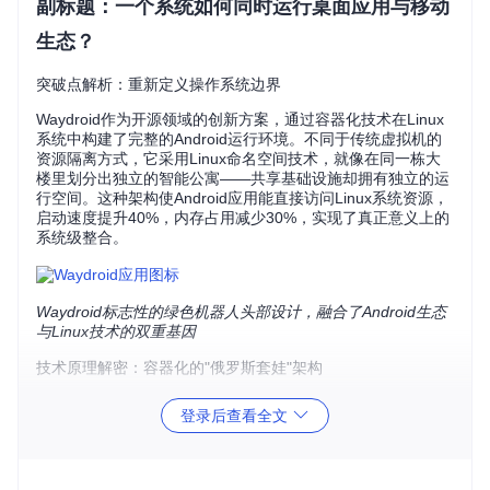
副标题：一个系统如何同时运行桌面应用与移动
生态？
突破点解析：重新定义操作系统边界
Waydroid作为开源领域的创新方案，通过容器化技术在Linux
系统中构建了完整的Android运行环境。不同于传统虚拟机的
资源隔离方式，它采用Linux命名空间技术，就像在同一栋大
楼里划分出独立的智能公寓——共享基础设施却拥有独立的运
行空间。这种架构使Android应用能直接访问Linux系统资源，
启动速度提升40%，内存占用减少30%，实现了真正意义上的
系统级整合。
Waydroid标志性的绿色机器人头部设计，融合了Android生态
与Linux技术的双重基因
技术原理解密：容器化的"俄罗斯套娃"架构
核心技术架构采用三层嵌套设计：最外层是Linux宿主系统，
登录后查看全文
中间层通过LXC容器构建隔离环境，内层则运行定制化的Line
ageOS系统。这种结构类似精密的机械钟表，各组件既独立运
转又协同工作：