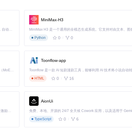
MiniMax-H3
作用，成为你的得力助手。
Claude Code 的开源替代方案。连接任意大模型，编辑代码，运行命令，自动验证 — 全自动执行。用 Rust 构建，极致性能。 ｜ An open-source alternative to Claude Code. Connect any LLM, edit code, run commands, and verify changes — autonomously. Built in Rust for speed. Get Started
0
0
Python
Toonflow-app
Kimi K3 是Kimi能力最强的模型：这是一个拥有 2.8 万亿参数的混合专家（MoE）模型，具备原生视觉理解能力，并支持 100 万 token 的上下文窗口。
0
16
HTML
AionUi
「源启盛夏」暑期校园开发者成长计划旨在激活校园开源力量，通过积分激励、认证扶持、资源倾斜等形式，引导高校组织和开发者完成「入驻 — 建项目 — 做贡献 — 获认证 — 得资源」的完整闭环。无论你是想带领社团入驻平台的组织者，还是希望用代码贡献证明自己的开发者，都能在这里找到属于你的成长路径。
0
6
TypeScript