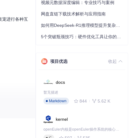
视频元数据深度编辑：专业技巧与案例
网盘直链下载技术解析与应用指南
桌宠进行各种互
如何用DeepSeek-R1推理模型提升复杂任务解决能力：完整指南
5个突破瓶颈技巧：硬件优化工具让你的电脑性能提升30%
项目优选
收起
docs
暂无描述
844
5.62 K
Markdown
kernel
openEuler内核是openEuler操作系统的核心，既是系统性能与稳定性的基石，也是连接处理器、设备与服务的桥梁。
507
535