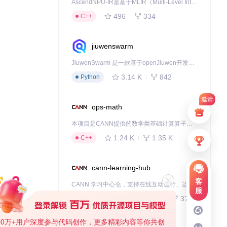
AscendNPU-IR是基于MLIR（Multi-Level Intermediate Representation）构建的，面向昇腾亲和算子编译时使用的中间表示，提供昇腾完备表达能力，通过编译优化提升昇腾AI处理器计算效率，支持通过生态框架使能昇腾AI处理器与深度调优
496
334
C++
jiuwenswarm
JiuwenSwarm 是一款基于openJiuwen开发的智能AI Agent，它能够将大语言模型的强大能力，通过你日常使用的各类通讯应用，直接延伸至你的指尖。
3.14 K
842
Python
邀请
ops-math
本项目是CANN提供的数学类基础计算算子库，实现网络在NPU上加速计算。
1.24 K
1.35 K
C++
cann-learning-hub
客
CANN 学习中心仓，支持在线互动运行、边学边练，提供教程、示例与优化方案，一站式助力昇腾开发者快速上手。
服
739
375
Jupyter Notebook
00万+用户深度参与代码创作，更多精彩内容等你共创