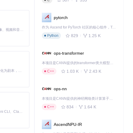
C
pytorch
作为 Ascend for PyTorch 社区的核心组件，TorchNPU 是昇腾专为 PyTorch 打造的深度学习适配插件，使 PyTorch 框架能够直接调用昇腾 NPU，为开发者提供昇腾 AI 处理器的超强算力。
MiniMax H3 是一个通用的全模态生成系统。它支持对由文本、图像、视频和音频组成的多模态上下文进行统一理解，并能生成分辨率高达 2K、时长可达 15 秒的带原生立体声音频的视频。得益于面向任务泛化的系统设计，H3 在预训练阶段就已具备广泛的多模态上下文理解与生成能力，能够出色地执行复杂的多模态指令。
829
1.25 K
Python
ops-transformer
本项目是CANN提供的transformer类大模型算子库，实现网络在NPU上加速计算。
Toonflow 是一款 AI 短剧漫剧工具，能够利用 AI 技术将小说自动转化为剧本，并结合 AI 生成的图片和视频，实现高效的短剧创作。借助 Toonflow，可以轻松完成从文字到影像的全流程，让短剧制作变得更加智能与便捷。
1.03 K
2.43 K
C++
ops-nn
本项目是CANN提供的神经网络类计算算子库，实现网络在NPU上加速计算。
834
1.64 K
C++
免费、本地、开源的 24/7 全天候 Cowork 应用，以及适用于 Gemini CLI、Claude Code、Codex、OpenCode、Qwen Code、Goose CLI、Auggie 等的 OpenClaw | 🌟 喜欢就点star吧
AscendNPU-IR