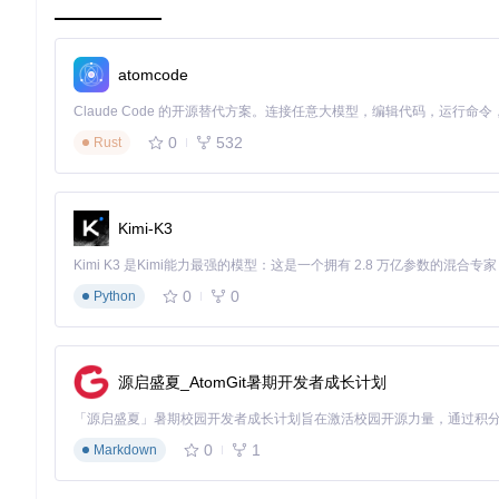
夜间模式
：自动调整亮度和活动频率，不影响你的休息
场景应用：虚拟桌宠的实用价值
atomcode
虚拟桌宠不仅仅是一个娱乐工具，它还能在多个场景中发挥实际
日常陪伴：让孤独的工作学习不再单调
0
532
Rust
在独自工作或学习时，桌宠可以成为你的无声伙伴：
定时提醒
：设置工作提醒，防止长时间连续工作导致疲劳
情绪调节
：通过与桌宠互动，缓解工作压力
Kimi-K3
习惯养成
：通过完成与桌宠相关的任务，培养良好的工作习惯
0
0
Python
图：工作间隙与桌宠互动的放松时刻
工作助手：提升效率的小技巧
VPet可以成为你的个性化工作助手：
源启盛夏_AtomGit暑期开发者成长计划
任务管理
：通过与桌宠互动来管理待办事项
时间管理
：设置专注时间，桌宠会监督你完成工作
0
1
Markdown
数据统计
：记录你的工作时长和效率，提供改进建议
创意开发：释放你的想象力