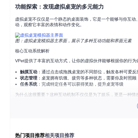
功能探索：发现虚拟桌宠的多元能力
虚拟桌宠不仅仅是一个静态的桌面装饰，它是一个能够与你互动
动，观察它丰富的表情和动作变化。
图：虚拟桌宠模拟器主界面，展示了多种互动功能和界面元素
核心互动系统解析
VPet提供了丰富的互动方式，让你的虚拟伙伴能够根据你的行为
触摸互动
：通过点击或拖拽桌宠的不同部位，触发各种可爱反
状态管理
：桌宠拥有饥饿、疲劳等多种状态，需要你及时照顾
任务系统
：完成特定任务可以获得奖励，提升桌宠等级
为什么这很重要？这种互动机制不仅仅是为了娱乐，更是一种情
多场景适配能力
无论是日常办公、学习还是休闲娱乐，VPet都能完美融入你的桌
工作模式
：当你专注工作时，桌宠会保持安静，偶尔给予鼓励
休息模式
：在你休息时，桌宠会主动与你互动，提供轻松的小
热门项目推荐
相关项目推荐