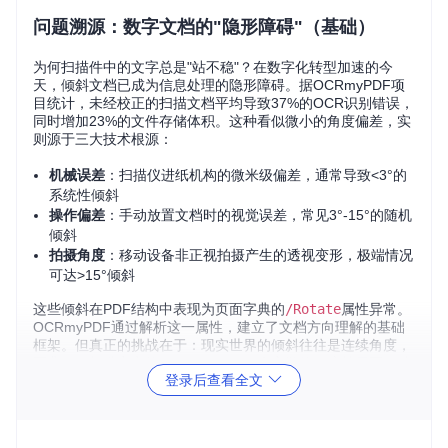
问题溯源：数字文档的"隐形障碍"（基础）
为何扫描件中的文字总是"站不稳"？在数字化转型加速的今
天，倾斜文档已成为信息处理的隐形障碍。据OCRmyPDF项
目统计，未经校正的扫描文档平均导致37%的OCR识别错误，
同时增加23%的文件存储体积。这种看似微小的角度偏差，实
则源于三大技术根源：
机械误差
：扫描仪进纸机构的微米级偏差，通常导致<3°的
系统性倾斜
操作偏差
：手动放置文档时的视觉误差，常见3°-15°的随机
倾斜
拍摄角度
：移动设备非正视拍摄产生的透视变形，极端情况
可达>15°倾斜
这些倾斜在PDF结构中表现为页面字典的
/Rotate
属性异常。
OCRmyPDF通过解析这一属性，建立了文档方向理解的基础
框架。但真正的挑战在于：现实世界的倾斜往往是连续角度，
而非PDF标准定义的0/90/180/270四个离散值。这就需要超越
登录后查看全文
简单属性解析的智能检测系统。
核心原理：从像素到角度的智能跃迁（进阶）