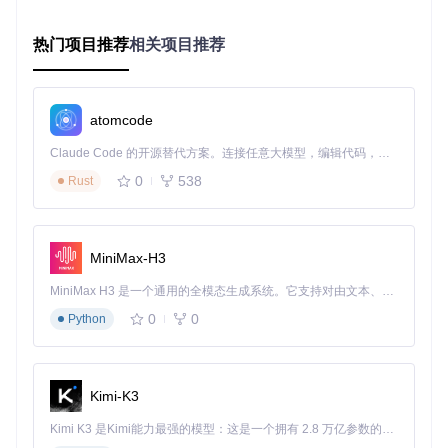
检测到倾斜角度后，系统面临另一个挑战：如何在保持内容完
整性的前提下执行旋转？OCRmyPDF采用创新的"分层旋转"策
热门项目推荐
相关项目推荐
略：
内容旋转
：对图像内容执行精确角度校正，解决细微倾斜
结构旋转
：调整PDF页面属性，确保文档逻辑结构正确
atomcode
这种分离处理确保了视觉呈现与文档结构的双重正确性，避免
Claude Code 的开源替代方案。连接任意大模型，编辑代码，运行命令，自动验证 — 全自动执行。用 Rust 构建，极致性能。 ｜ An open-source alternative to Claude Code. Connect any LLM, edit code, run commands, and verify changes — autonomously. Built in Rust for speed. Get Started
了传统旋转方法导致的内容截断或布局混乱问题。
0
538
Rust
图1：OCRmyPDF处理流程界面，显示包含自动纠偏在内的完
整文档处理过程，文档处理状态与进度清晰可见
MiniMax-H3
MiniMax H3 是一个通用的全模态生成系统。它支持对由文本、图像、视频和音频组成的多模态上下文进行统一理解，并能生成分辨率高达 2K、时长可达 15 秒的带原生立体声音频的视频。得益于面向任务泛化的系统设计，H3 在预训练阶段就已具备广泛的多模态上下文理解与生成能力，能够出色地执行复杂的多模态指令。
场景实践：参数背后的技术陷阱（专家）
0
0
Python
反常识实践：三个被低估的参数
在实际应用中，纠偏效果往往取决于对参数的精准控制。以下
三个"反常识"实践能显著提升处理质量：
Kimi-K3
默
Kimi K3 是Kimi能力最强的模型：这是一个拥有 2.8 万亿参数的混合专家（MoE）模型，具备原生视觉理解能力，并支持 100 万 token 的上下文窗口。
最佳实
参数名
认
技术原理