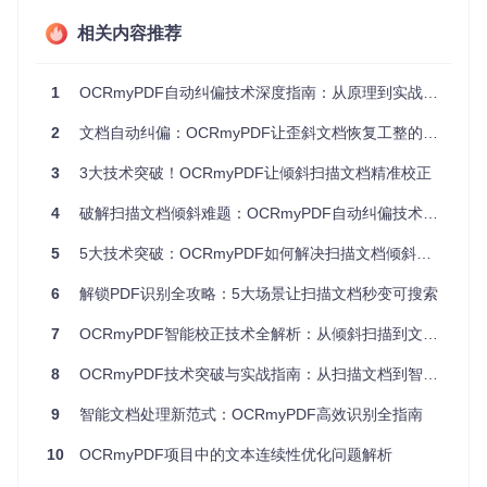
倾斜检测的"双引擎"架构
相关内容推荐
OCRmyPDF如何将倾斜的像素矩阵转化为精确的校正角度？
其核心在于融合了计算机视觉与OCR引擎的"双引擎"架构：
1
OCRmyPDF自动纠偏技术深度指南：从原理到实战的全方位解析
# 倾斜检测核心流程伪代码
2
文档自动纠偏：OCRmyPDF让歪斜文档恢复工整的技术实现
def
detect_skew
(
image
):

# 阶段1：边缘检测与直线提取
3
3大技术突破！OCRmyPDF让倾斜扫描文档精准校正
    edges = canny_edge_detection(image)

    lines = hough_transform(edges)  
# 霍夫变换提取文本行特征
4
破解扫描文档倾斜难题：OCRmyPDF自动纠偏技术深度探索
# 阶段2：文本方向分析
5
5大技术突破：OCRmyPDF如何解决扫描文档倾斜难题
    orientation = tesseract_osd(image)  
# OCR引擎方向检测
6
解锁PDF识别全攻略：5大场景让扫描文档秒变可搜索
# 阶段3：多源信息融合
    angle = weighted_voting([lines, orientation], confiden
7
OCRmyPDF智能校正技术全解析：从倾斜扫描到文档优化的效率提升之路
return
8
OCRmyPDF技术突破与实战指南：从扫描文档到智能检索的全流程优化
这一架构解决了单一算法的固有局限：计算机视觉擅长处理整
体布局，而OCR引擎则精于文本特征分析。两者的结合使系统
9
智能文档处理新范式：OCRmyPDF高效识别全指南
在低对比度、复杂背景等极端场景下仍保持90%以上的检测准
确率。
10
OCRmyPDF项目中的文本连续性优化问题解析
校正执行的工程智慧