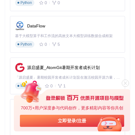
践值
0
0
Python
值
rotate_pag
降低阈值可提升多语言文档
1.
0.7-0.
es_thresh
0
9
检测灵敏度，但需避免误判
old
DataFlow
Tr
自适应
复杂图表文档建议禁用，避
deskew
u
基于大模型算子和工作流的高效文本大模型训练数据合成框架
启用
免过度校正
e
0
5
Python
"--blac
低对比度文档需增强边缘检
unpaper-a
""
kfilter
rgs
测
10"
源启盛夏_AtomGit暑期开发者成长计划
陷阱1
：高阈值追求"精确"实则降低召回率。在多语言混排场景
中，将
rotate_pages_threshold
从1.0降至0.8，可使检测
「源启盛夏」暑期校园开发者成长计划旨在激活校园开源力量，通过积分激励、认证扶持、资源倾斜等形式，引导高校组织和开发者完成「入驻 — 建项目 — 做贡献 — 获认证 — 得资源」的完整闭环。无论你是想带领社团入驻平台的组织者，还是希望用代码贡献证明自己的开发者，都能在这里找到属于你的成长路径。
召回率提升21%，同时误判率仅增加3%。
0
1
Markdown
陷阱2
：盲目启用所有预处理。对包含大量公式的学术论文，
禁用
deskew
反而能减少57%的格式错误，因为公式结构常被
误判为倾斜文本。
700万+用户深度参与代码创作，更多精彩内容等你共创
py-xiaozhi
陷阱3
：忽视图像增强预处理。通过
--unpaper-args
添加适
当的滤波参数，可使低光照扫描件的纠偏成功率提升40%以
基于Python的Xiaozhi AI，适用于想要完整Xiaozhi体验而无需拥有专用硬件的用户。
立即登录/注册
上。
0
1
Python
故障排除决策树