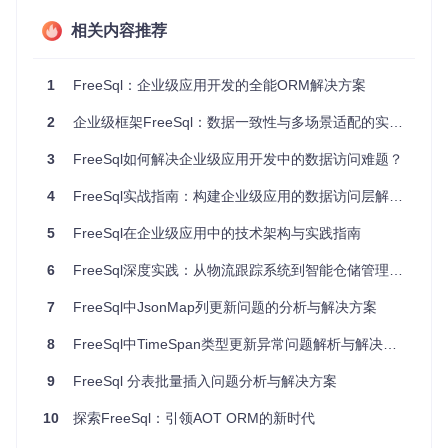
框架内置多种性能优化手段，包括Lambda表达式优化、查询
缓存和读写分离支持。通过表达式树解析生成高效SQL，减少
相关内容推荐
不必要的数据库交互；查询缓存机制降低重复查询的响应时
间；读写分离配置则可以有效分散数据库压力，提升系统吞吐
量。
1
FreeSql：企业级应用开发的全能ORM解决方案
场景实践：从业务痛点到技术落地
2
企业级框架FreeSql：数据一致性与多场景适配的实践指南
3
FreeSql如何解决企业级应用开发中的数据访问难题？
电商订单处理：分布式事务解决方案
业务痛点
：电商系统的订单创建涉及库存扣减、支付记录、物
4
FreeSql实战指南：构建企业级应用的数据访问层解决方案
流信息等多表操作，传统事务管理难以保证分布式环境下的数
据一致性。
5
FreeSql在企业级应用中的技术架构与实践指南
技术方案
：采用FreeSql的UnitOfWorkManager实现分布式事
6
FreeSql深度实践：从物流跟踪系统到智能仓储管理的全栈解决方案
务管理，通过工作单元模式封装多表操作，确保所有数据操作
要么全部成功，要么全部回滚。
7
FreeSql中JsonMap列更新问题的分析与解决方案
实施效果
：订单处理成功率提升至99.9%，并发处理能力提高
8
FreeSql中TimeSpan类型更新异常问题解析与解决方案
40%，系统异常恢复时间缩短至秒级。
9
FreeSql 分表批量插入问题分析与解决方案
FreeSql功能架构图
10
探索FreeSql：引领AOT ORM的新时代
企业权限系统：数据访问控制实现