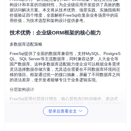
构设计和丰富的功能特性，为企业级应用开发提供了高效的数
据访问解决方案。本文将从技术优势、场景实践、实施指南和
价值验证四个维度，全面解析FreeSql在复杂业务场景中的应
用价值，为技术选型和架构设计提供参考。
技术优势：企业级ORM框架的核心能力
多数据库适配策略
FreeSql提供了全面的数据库兼容性，支持MySQL、PostgreS
QL、SQL Server等主流数据库，同时兼容达梦、人大金仓等
国产数据库。这种多数据库适配能力使企业可以根据业务需求
灵活选择数据存储方案，尤其适合需要在不同数据库环境间迁
移的项目。框架通过统一的接口抽象，屏蔽了不同数据库之间
的语法差异，使开发者能够专注于业务逻辑实现。
分层架构设计
FreeSql采用分层设计理念，核心层包含CRUD操作、表达式
解析和数据库适配，扩展层提供仓储模式、工作单元等高级特
性。这种架构设计保证了框架的稳定性和可扩展性，同时通过
登录后查看全文
依赖注入实现各组件的解耦，便于单元测试和代码维护。
性能优化机制