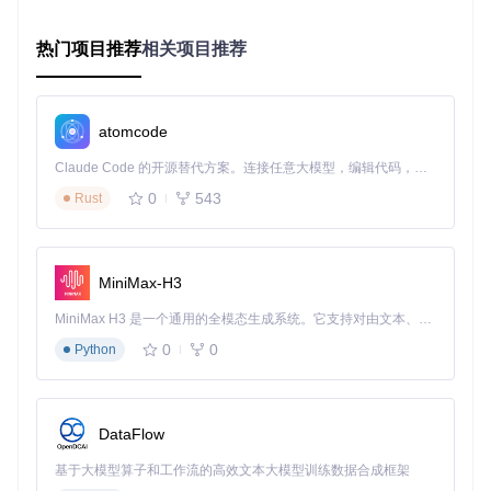
业务痛点
：企业管理系统需要基于角色的细粒度权限控制，传
统开发模式下权限过滤逻辑分散在各业务模块，维护成本高。
热门项目推荐
相关项目推荐
技术方案
：利用FreeSql的GlobalFilter功能实现全局数据过
滤，通过定义权限过滤器，在查询执行时自动附加权限条件，
确保用户只能访问授权数据。
atomcode
实施效果
：权限代码复用率提升60%，权限变更响应时间从小
时级缩短至分钟级，数据安全审计合规率达到100%。
Claude Code 的开源替代方案。连接任意大模型，编辑代码，运行命令，自动验证 — 全自动执行。用 Rust 构建，极致性能。 ｜ An open-source alternative to Claude Code. Connect any LLM, edit code, run commands, and verify changes — autonomously. Built in Rust for speed. Get Started
0
543
Rust
实施指南：技术选型与架构设计
技术选型决策框架
评估ORM框架应从以下维度进行：
MiniMax-H3
功能完备性
：是否支持复杂查询、事务管理、批量操作等企
MiniMax H3 是一个通用的全模态生成系统。它支持对由文本、图像、视频和音频组成的多模态上下文进行统一理解，并能生成分辨率高达 2K、时长可达 15 秒的带原生立体声音频的视频。得益于面向任务泛化的系统设计，H3 在预训练阶段就已具备广泛的多模态上下文理解与生成能力，能够出色地执行复杂的多模态指令。
业级特性
0
0
Python
性能表现
：查询执行效率、内存占用、并发处理能力
可扩展性
：是否支持自定义扩展、多数据库适配、分布式场
景
学习曲线
：API设计是否直观、文档是否完善、社区支持情
DataFlow
况
基于大模型算子和工作流的高效文本大模型训练数据合成框架
迁移成本
：与现有系统的兼容性、代码改造难度