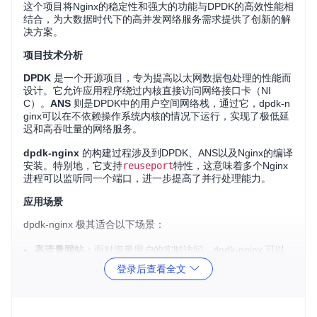
这个项目将Nginx的稳定性和强大的功能与DPDK的高效性能相
结合，为大数据时代下的高并发网络服务需求提供了创新的解
决方案。
项目技术分析
DPDK
是一个开源项目，专为提高以太网数据包处理的性能而
设计。它允许应用程序绕过内核直接访问网络接口卡（NI
C）。
ANS
则是DPDK中的用户空间网络栈，通过它，dpdk-n
ginx可以在不依赖操作系统内核的情况下运行，实现了极低延
迟和高吞吐量的网络服务。
dpdk-nginx
的构建过程涉及到DPDK、ANS以及Nginx的编译
安装。特别地，它支持
reuseport
特性，这意味着多个Nginx
进程可以监听同一个端口，进一步提高了并行处理能力。
应用场景
dpdk-nginx 极其适合以下场景：
高流量网站
：面对海量用户的实时访问，dpdk-nginx 可以
保证服务器响应速度，避免因流量激增导致的服务中断。
登录后查看全文
CDN边缘节点
：快速分发大量内容，确保全球范围内的低延
迟访问。
云平台服务
：在云计算环境中，dpdk-nginx 能够有效提升I/