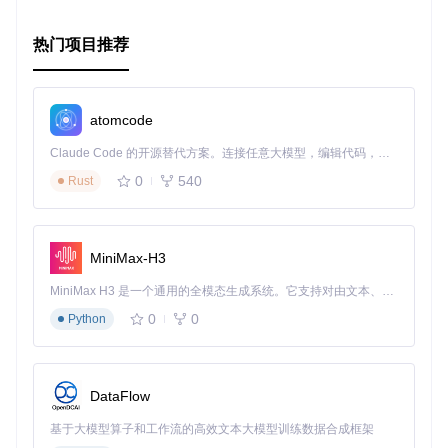
热门项目推荐
atomcode
Claude Code 的开源替代方案。连接任意大模型，编辑代码，运行命令，自动验证 — 全自动执行。用 Rust 构建，极致性能。 ｜ An open-source alternative to Claude Code. Connect any LLM, edit code, run commands, and verify changes — autonomously. Built in Rust for speed. Get Started
0
540
Rust
MiniMax-H3
MiniMax H3 是一个通用的全模态生成系统。它支持对由文本、图像、视频和音频组成的多模态上下文进行统一理解，并能生成分辨率高达 2K、时长可达 15 秒的带原生立体声音频的视频。得益于面向任务泛化的系统设计，H3 在预训练阶段就已具备广泛的多模态上下文理解与生成能力，能够出色地执行复杂的多模态指令。
0
0
Python
DataFlow
基于大模型算子和工作流的高效文本大模型训练数据合成框架