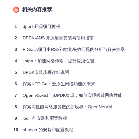
O密集型应用的性能。
大规模流媒体
：在直播或点播服务中，提供无缓冲、高清的
相关内容推荐
用户体验。
项目特点
高性能
: 结合DPDK和ANS，dpdk-nginx 具有出色的QPS
1
dperf 开源项目教程
（每秒查询数）和CPS（每秒连接数）性能。
低延迟
: 直接在用户空间处理网络通信，减少了系统调用带
2
DPDK-ANS 开源项目安装与使用指南
来的延迟。
3
F-Stack项目中RSS初始化失败问题的分析与解决方案
高可扩展性
: 支持多核心处理器，能轻松应对高并发请求。
兼容性
: 硬件要求适中，支持多种Intel NIC，并可与Nginx
4
libtpa：加速网络传输，提升应用性能
现有功能无缝集成。
易部署和维护
: 提供详细文档，方便用户快速上手和进行故
5
DPDK安装步骤详细说明
障排除。
6
探索NFF-Go：云原生网络功能的未来
通过以上分析，我们可以看到，dpdk-nginx 是一款面向未来的
技术创新，它将改变我们对网络服务性能的认知。无论您是开
7
Open vSwitch与DPDK集成：如何实现极致网络性能
发者、运维人员还是企业决策者，dpdk-nginx 都值得您深入了
解和尝试。让我们一起迎接更高的网络性能挑战，打造更高效
8
探索高性能网络服务链的新境界：OpenNetVM
的服务架构。
9
iodlr 的安装和配置教程
10
obuspa 的安装和配置教程