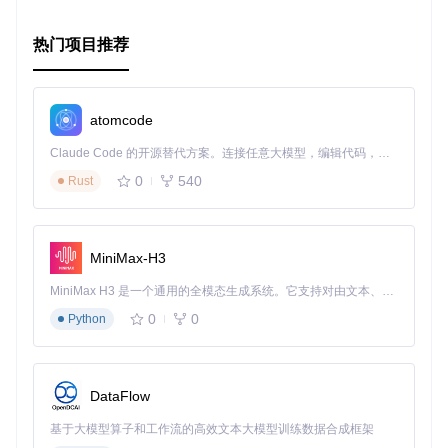
法，
extended_sliver
将是一个理想的选择。立即加入 Flutt
erCandies 社区，探索这个库的所有潜力，让你的 Flutter 应
用程序焕发出新的活力！
热门项目推荐
atomcode
Claude Code 的开源替代方案。连接任意大模型，编辑代码，运行命令，自动验证 — 全自动执行。用 Rust 构建，极致性能。 ｜ An open-source alternative to Claude Code. Connect any LLM, edit code, run commands, and verify changes — autonomously. Built in Rust for speed. Get Started
0
540
Rust
MiniMax-H3
MiniMax H3 是一个通用的全模态生成系统。它支持对由文本、图像、视频和音频组成的多模态上下文进行统一理解，并能生成分辨率高达 2K、时长可达 15 秒的带原生立体声音频的视频。得益于面向任务泛化的系统设计，H3 在预训练阶段就已具备广泛的多模态上下文理解与生成能力，能够出色地执行复杂的多模态指令。
0
0
Python
DataFlow
基于大模型算子和工作流的高效文本大模型训练数据合成框架