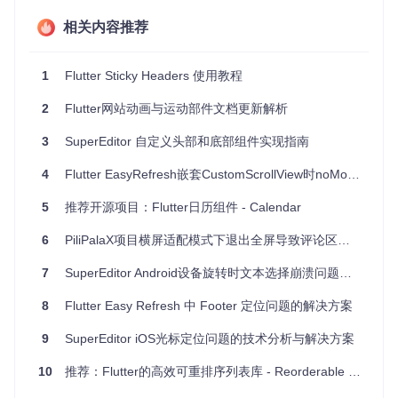
SliverToNestedScrollBoxAdapter
：在 CustomScrollVie
相关内容推荐
w 或 NestedScrollView 中，该组件可用来创建嵌套滚动的
效果，特别适合集成需要独立滚动（例如 WebView）的情
况。
1
Flutter Sticky Headers 使用教程
3. 项目及技术应用场景
2
Flutter网站动画与运动部件文档更新解析
extended_sliver
可广泛应用于各种场景，如电商应用的滚
动列表，带有固定头部和尾部的长页面，以及需要复杂滑动交
3
SuperEditor 自定义头部和底部组件实现指南
互的社交媒体应用等。尤其是对于那些要求高度定制化滑动体
验的应用，该项目提供的组件将大大提升开发效率。
4
Flutter EasyRefresh嵌套CustomScrollView时noMore文案消失问题解析
4. 项目特点
5
推荐开源项目：Flutter日历组件 - Calendar
灵活性
：组件设计考虑到了多种潜在的使用情况，适应性
6
PiliPalaX项目横屏适配模式下退出全屏导致评论区消失问题分析
强。
易于集成
：简单的 API 设计使得快速集成成为可能，降低学
7
SuperEditor Android设备旋转时文本选择崩溃问题分析与修复
习曲线。
动态计算
：自动计算部分参数，适应性强，无论是在布局完
8
Flutter Easy Refresh 中 Footer 定位问题的解决方案
成后还是未完成时都能保持稳定表现。
9
SuperEditor iOS光标定位问题的技术分析与解决方案
完善的示例
：项目附带详细的示例代码，方便开发者理解和
借鉴。
10
推荐：Flutter的高效可重排序列表库 - Reorderable List
如果你正在寻找一种能够帮助你实现高效、灵活滑动效果的方