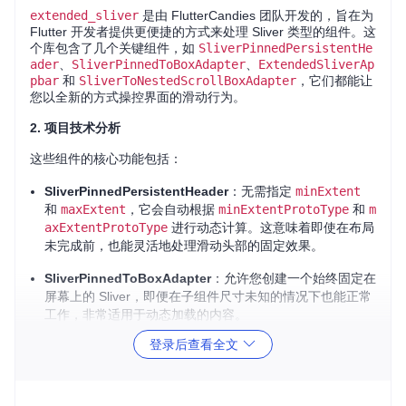
extended_sliver
是由 FlutterCandies 团队开发的，旨在为
Flutter 开发者提供更便捷的方式来处理 Sliver 类型的组件。这
个库包含了几个关键组件，如
SliverPinnedPersistentHe
ader
、
SliverPinnedToBoxAdapter
、
ExtendedSliverAp
pbar
和
SliverToNestedScrollBoxAdapter
，它们都能让
您以全新的方式操控界面的滑动行为。
2. 项目技术分析
这些组件的核心功能包括：
SliverPinnedPersistentHeader
：无需指定
minExtent
和
maxExtent
，它会自动根据
minExtentProtoType
和
m
axExtentProtoType
进行动态计算。这意味着即使在布局
未完成前，也能灵活地处理滑动头部的固定效果。
SliverPinnedToBoxAdapter
：允许您创建一个始终固定在
屏幕上的 Sliver，即便在子组件尺寸未知的情况下也能正常
工作，非常适用于动态加载的内容。
登录后查看全文
ExtendedSliverAppbar
：简化了 SliverAppBar 的创建过
程，无需手动设定
expandedHeight
，只需提供背景图像
和其他元素，即可自动生成优雅的滑动 App Bar。