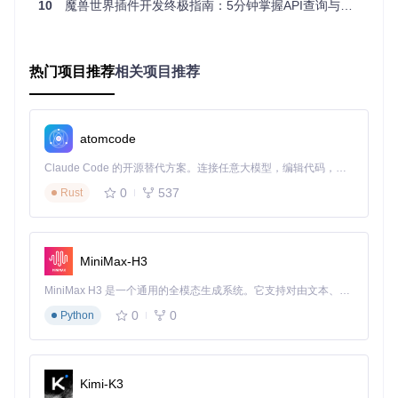
场景案例
：魔兽世界技术社区举办宏命令大赛，参赛者通过wo
10
魔兽世界插件开发终极指南：5分钟掌握API查询与宏命令分享
w_api的"宏分享平台"发布作品。平台自动对提交的宏进行语
法验证和性能评估，生成包含技能覆盖率、执行效率的分析报
告，帮助参赛者优化作品。最终活动收集到200+优质宏命令，
形成社区共享资源库。
热门项目推荐
相关项目推荐
三、技术解析：高性能架构的实现原理
3.1 后端服务架构
atomcode
wow_api采用Golang的gin框架构建RESTful API，通过分层设
Claude Code 的开源替代方案。连接任意大模型，编辑代码，运行命令，自动验证 — 全自动执行。用 Rust 构建，极致性能。 ｜ An open-source alternative to Claude Code. Connect any LLM, edit code, run commands, and verify changes — autonomously. Built in Rust for speed. Get Started
计实现业务解耦：
0
537
Rust
路由层
：使用前缀树算法实现高效路由匹配，支持API版本
控制
服务层
：采用依赖注入模式管理业务逻辑，实现事务控制和
MiniMax-H3
错误统一处理
数据层
：基于GORM实现ORM映射，针对API查询场景优化
MiniMax H3 是一个通用的全模态生成系统。它支持对由文本、图像、视频和音频组成的多模态上下文进行统一理解，并能生成分辨率高达 2K、时长可达 15 秒的带原生立体声音频的视频。得益于面向任务泛化的系统设计，H3 在预训练阶段就已具备广泛的多模态上下文理解与生成能力，能够出色地执行复杂的多模态指令。
索引结构
0
0
Python
关键技术点在于采用内存缓存机制存储高频访问的API文档数
据，结合定期异步更新策略，使90%的查询请求响应时间控制
在10ms以内。
Kimi-K3
3.2 宏命令生成引擎