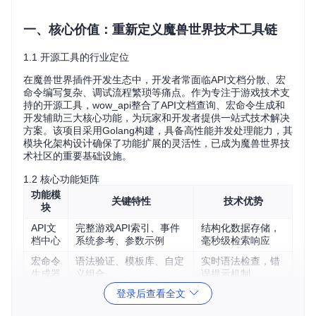
一、核心价值：重新定义魔兽世界技术工具链
1.1 开源工具的行业定位
在魔兽世界插件开发生态中，开发者常面临API文档分散、宏
命令编写复杂、调试流程繁琐等痛点。作为专注于游戏技术支
持的开源工具，wow_api整合了API文档查询、宏命令生成和
开发辅助三大核心功能，为玩家和开发者提供一站式技术解决
方案。该项目采用Golang构建，具备高性能并发处理能力，其
模块化架构设计确保了功能扩展的灵活性，已成为魔兽世界技
术社区的重要基础设施。
1.2 核心功能矩阵
功能模
关键特性
技术优势
块
API文
完整游戏API索引、事件
结构化数据存储，
档中心
系统参考、参数示例
毫秒级检索响应
宏命令
语法验证、模板库、自定
实时语法检查，错
生成器
义组合
误提示机制
登录后查看全文
开发辅
代码示例库、调试日志分
基于真实项目案例
助工具
析、最佳实践指南
的解决方案