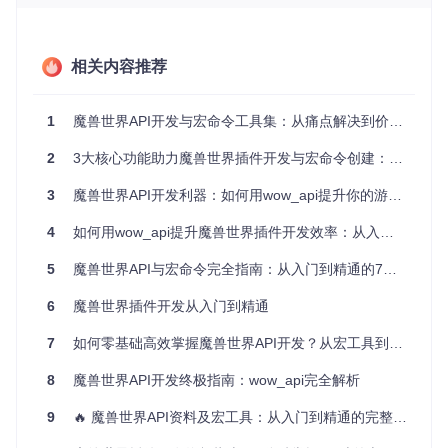
行业价值
：通过标准化API查询接口和宏命令生成流程，w
ow_api将插件开发周期缩短40%，同时降低80%的语法错
误率，显著提升开发效率。
相关内容推荐
二、场景应用：从玩家到开发者的全周期支持
1
魔兽世界API开发与宏命令工具集：从痛点解决到价值创造
2.1 新手玩家的游戏体验优化
2
3大核心功能助力魔兽世界插件开发与宏命令创建：从入门到精通的完整路径
场景案例
：玩家李明希望创建一个牧师治疗宏，但不熟悉条件
判断语法。通过wow_api的"宏命令生成器"，他选择"治疗优先
3
魔兽世界API开发利器：如何用wow_api提升你的游戏体验与开发效率
级模板"，依次添加"强效治疗术"、"快速治疗"和"恢复"技能，
并设置生命值阈值条件。系统自动生成带语法高亮的宏代码，
4
如何用wow_api提升魔兽世界插件开发效率：从入门到精通的实战指南
并提供使用说明，3分钟内完成原本需要1小时的宏编写工作。
5
魔兽世界API与宏命令完全指南：从入门到精通的7大核心技能
2.2 插件开发者的效率提升
6
魔兽世界插件开发从入门到精通
场景案例
：独立开发者王工正在开发团队框架插件，需要查询
UnitHealth API的参数说明。通过wow_api的"API搜索功能"，
7
如何零基础高效掌握魔兽世界API开发？从宏工具到插件编写的完整指南
输入关键词"UnitHealth"，不仅获取到完整的参数列表和返回
值说明，还看到5个来自知名插件的实际应用示例，包括错误
8
魔兽世界API开发终极指南：wow_api完全解析
处理最佳实践，避免了因参数理解错误导致的调试问题。
9
🔥 魔兽世界API资料及宏工具：从入门到精通的完整指南 🎮
2.3 社区技术分享生态