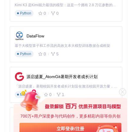
Kimi K3 是Kimi能力最强的模型：这是一个拥有 2.8 万亿参数的混合专家（MoE）模型，具备原生视觉理解能力，并支持 100 万 token 的上下文窗口。
宏命令生成系统核心在于语法解析器的实现：
0
0
Python
采用递归下降分析法解析用户输入的技能组合
通过有限状态机验证条件逻辑的合法性
基于模板引擎生成最终宏代码，并附带语法高亮和注释
DataFlow
代码示例（简化版）：
基于大模型算子和工作流的高效文本大模型训练数据合成框架
0
5
Python
// 宏命令验证逻辑
func
validateMacro
(macro *Macro)
error
 {

for
 _, action := 
range
 macro.Actions {

if
 !skillDB.Exists(action.SkillID) {

return
 fmt.Errorf(
"技能ID不存在: %d"
, action.Sk
源启盛夏_AtomGit暑期开发者成长计划
        }

if
 action.Condition != 
nil
 && !isValidCondition(ac
「源启盛夏」暑期校园开发者成长计划旨在激活校园开源力量，通过积分激励、认证扶持、资源倾斜等形式，引导高校组织和开发者完成「入驻 — 建项目 — 做贡献 — 获认证 — 得资源」的完整闭环。无论你是想带领社团入驻平台的组织者，还是希望用代码贡献证明自己的开发者，都能在这里找到属于你的成长路径。
return
 fmt.Errorf(
"条件语法错误: %s"
, action.Co
0
1
Markdown
        }

    }

return
nil
700万+用户深度参与代码创作，更多精彩内容等你共创
py-xiaozhi
基于Python的Xiaozhi AI，适用于想要完整Xiaozhi体验而无需拥有专用硬件的用户。
四、实践指南：从零开始的使用流程
立即登录/注册