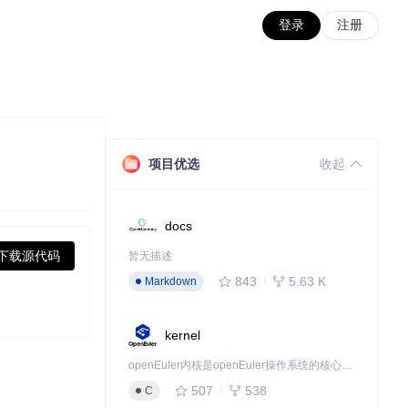
登录
注册
项目优选
收起
docs
下载源代码
暂无描述
843
5.63 K
Markdown
kernel
openEuler内核是openEuler操作系统的核心，既是系统性能与稳定性的基石，也是连接处理器、设备与服务的桥梁。
507
538
C