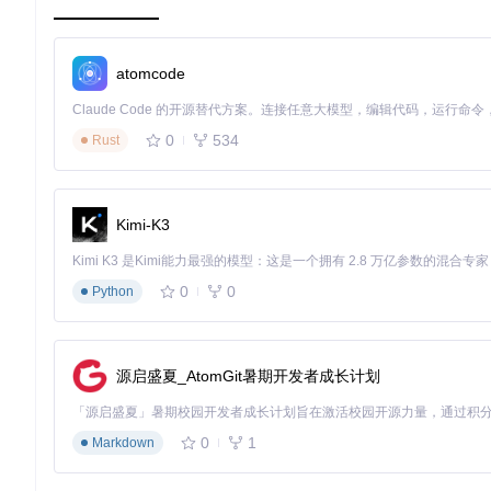
例），防止战网服务器连接冲突。数据显示：4实例同时启动成功
窗口标识增强
通过Windows API动态修改游戏窗口标题，支持自定义命名规则
atomcode
少至
0.5秒
，操作效率提升
16倍
。
操作指南：从安装到启动的标准化流程
0
534
Rust
目标：完成3个账号的配置并实现一键多开
准备阶段
环境检查
Kimi-K3
🔍 确认系统满足最低要求：Windows 10/11 64位系统
后，检查根目录下是否存在
D2RML.exe
和
handle64.exe
两
账号配置
0
0
Python
启动配置工具
双击
D2RML.exe
运行程序，首次启动会生成配置目录（
%APP
添加账号信息
源启盛夏_AtomGit暑期开发者成长计划
🔍 点击主界面"账号管理"→"添加账号"，在弹出窗口中：
输入账号标识（建议使用角色+功能格式，如"冰法-MF"）
0
1
Markdown
点击"获取令牌"按钮，自动启动战网客户端
在战网登录界面完成账号密码输入，工具将自动捕获并保