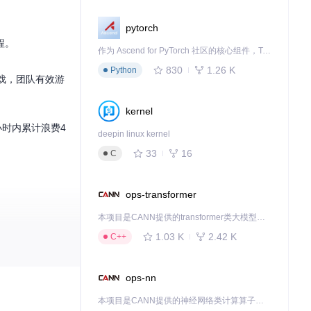
pytorch
程。
作为 Ascend for PyTorch 社区的核心组件，TorchNPU 是昇腾专为 PyTorch 打造的深度学习适配插件，使 PyTorch 框架能够直接调用昇腾 NPU，为开发者提供昇腾 AI 处理器的超强算力。
830
1.26 K
Python
戏，团队有效游
kernel
一小时内累计浪费4
deepin linux kernel
33
16
C
ops-transformer
本项目是CANN提供的transformer类大模型算子库，实现网络在NPU上加速计算。
1.03 K
2.42 K
C++
.exe
获取进程句
ops-nn
本项目是CANN提供的神经网络类计算算子库，实现网络在NPU上加速计算。
制（默认5秒/实