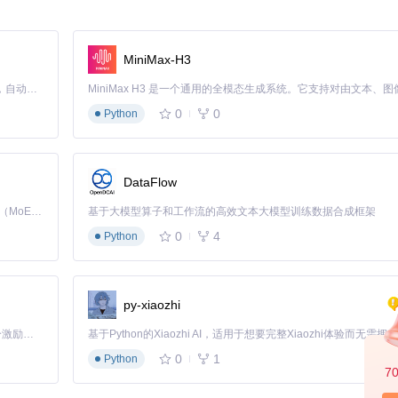
率从传统方式的65%提升至
98%
。
（如"[MF法师]账号1"）。配合全局热键（默认Alt+数字）快速切换，窗
MiniMax-H3
Claude Code 的开源替代方案。连接任意大模型，编辑代码，运行命令，自动验证 — 全自动执行。用 Rust 构建，极致性能。 ｜ An open-source alternative to Claude Code. Connect any LLM, edit code, run commands, and verify changes — autonomously. Built in Rust for speed. Get Started
0
0
Python
DataFlow
，战网客户端已安装并登录，暗黑2重制版版本≥2.4.3。 🔍 验证文件完整性
个核心文件。
Kimi K3 是Kimi能力最强的模型：这是一个拥有 2.8 万亿参数的混合专家（MoE）模型，具备原生视觉理解能力，并支持 100 万 token 的上下文窗口。
基于大模型算子和工作流的高效文本大模型训练数据合成框架
0
4
Python
DATA%\D2RML
），用于存储账号信息和令牌文件。
py-xiaozhi
「源启盛夏」暑期校园开发者成长计划旨在激活校园开源力量，通过积分激励、认证扶持、资源倾斜等形式，引导高校组织和开发者完成「入驻 — 建项目 — 做贡献 — 获认证 — 得资源」的完整闭环。无论你是想带领社团入驻平台的组织者，还是希望用代码贡献证明自己的开发者，都能在这里找到属于你的成长路径。
0
1
Python
7
存令牌