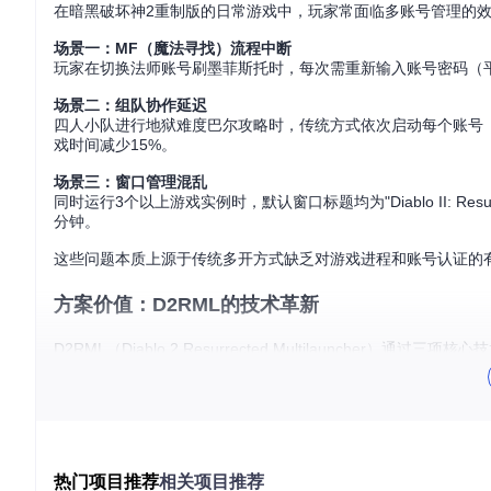
在暗黑破坏神2重制版的日常游戏中，玩家常面临多账号管理的
场景一：MF（魔法寻找）流程中断
玩家在切换法师账号刷墨菲斯托时，每次需重新输入账号密码（平
场景二：组队协作延迟
四人小队进行地狱难度巴尔攻略时，传统方式依次启动每个账号
戏时间减少15%。
场景三：窗口管理混乱
同时运行3个以上游戏实例时，默认窗口标题均为"Diablo II: 
分钟。
这些问题本质上源于传统多开方式缺乏对游戏进程和账号认证的
方案价值：D2RML的技术革新
D2RML（Diablo 2 Resurrected Multilauncher）通过
令牌化认证系统
采用基于Windows安全令牌（Security Token）的会
柄信息，提取并保存会话令牌，使后续启动无需重复验证。实际效
智能进程调度
热门项目推荐
相关项目推荐
内置进程优先级管理模块，通过调整CPU亲和性（CPU Affin