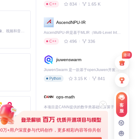
834
1.65 K
C++
口定位时间从8秒减
AscendNPU-IR
MiniMax H3 是一个通用的全模态生成系统。它支持对由文本、图像、视频和音频组成的多模态上下文进行统一理解，并能生成分辨率高达 2K、时长可达 15 秒的带原生立体声音频的视频。得益于面向任务泛化的系统设计，H3 在预训练阶段就已具备广泛的多模态上下文理解与生成能力，能够出色地执行复杂的多模态指令。
AscendNPU-IR是基于MLIR（Multi-Level Intermediate Representation）构建的，面向昇腾亲和算子编译时使用的中间表示，提供昇腾完备表达能力，通过编译优化提升昇腾AI处理器计算效率，支持通过生态框架使能昇腾AI处理器与深度调优
496
336
C++
邀请
jiuwenswarm
：从仓库克隆项目
JiuwenSwarm 是一款基于openJiuwen开发的智能AI Agent，它能够将大语言模型的强大能力，通过你日常使用的各类通讯应用，直接延伸至你的指尖。
3.15 K
841
Python
ops-math
客
本项目是CANN提供的数学类基础计算算子库，实现网络在NPU上加速计算。
服
1.24 K
1.36 K
C++
基于Python的Xiaozhi AI，适用于想要完整Xiaozhi体验而无需拥有专用硬件的用户。
00万+用户深度参与代码创作，更多精彩内容等你共创
deveco-code