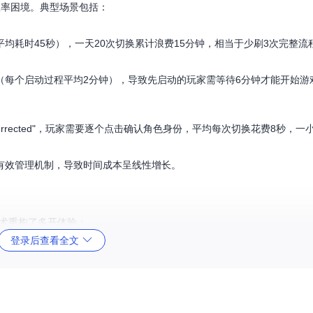
效率困境。典型场景包括：
均耗时45秒），一天20次切换累计浪费15分钟，相当于少刷3次完整流
（每个启动过程平均2分钟），导致先启动的玩家需等待6分钟才能开始游
Resurrected"，玩家需要逐个点击确认角色身份，平均每次切换花费8秒，
有效管理机制，导致时间成本呈线性增长。
三项核心技术重构了多开体验：
登录后查看全文
话复用技术，首次登录时捕获战网认证凭证并加密存储。技术实现上，通过
handle64
果：将账号切换时间从45秒缩短至
3秒
，单次启动效率提升
15倍
。
ity）为每个游戏实例分配独立核心，避免资源竞争。同时实现动态启动间隔控