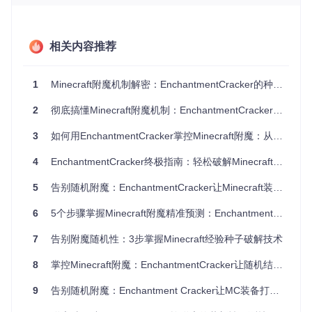
经验种子
⚙️
游戏世界创建时生成的隐藏数值，作为所有随机事件（包
括附魔）的计算起点。一旦掌握这个数值，就能通过算法
推导出所有可能的附魔结果。
相关内容推荐
种子破解的工作流程
：
1
Minecraft附魔机制解密：EnchantmentCracker的种子预测技术探索
数据收集
：记录3-5次附魔台显示的完整选项（物品、附魔
类型、等级和消耗经验）
2
彻底搞懂Minecraft附魔机制：EnchantmentCracker让随机附魔变可控
模式匹配
：将记录数据输入破解引擎，与预设算法模型进
行比对
3
如何用EnchantmentCracker掌控Minecraft附魔：从随机到精准的效率提升指南
种子确定
：通过排除法缩小可能的种子范围，最终锁定唯
4
EnchantmentCracker终极指南：轻松破解Minecraft附魔密码
一匹配值
结果预测
：使用确定的种子计算未来所有可能的附魔组合
5
告别随机附魔：EnchantmentCracker让Minecraft装备强化效率提升300%
实操小贴士
：记录附魔数据时，确保精确到每个选项的等级和
消耗经验值，数据越完整，破解成功率越高。
6
5个步骤掌握Minecraft附魔精准预测：EnchantmentCracker技术解密
7
告别附魔随机性：3步掌握Minecraft经验种子破解技术
💎 核心价值解析：为什么每个玩家都需要附魔
破解工具
8
掌控Minecraft附魔：EnchantmentCracker让随机结果尽在掌握
9
告别随机附魔：Enchantment Cracker让MC装备打造全掌控
EnchantmentCracker不仅仅是一个技术玩具，它解决了Minec
raft玩家的三大核心痛点：