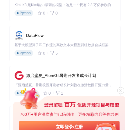
🛠️ 操作框架：从安装到预测的四步实战指南
Kimi K3 是Kimi能力最强的模型：这是一个拥有 2.8 万亿参数的混合专家（MoE）模型，具备原生视觉理解能力，并支持 100 万 token 的上下文窗口。
环境准备与部署
0
0
Python
前置条件
：确保系统已安装Java 8或更高版本（推荐Java 1
1）
DataFlow
# 获取项目代码
基于大模型算子和工作流的高效文本大模型训练数据合成框架
git 
clone
cd
 EnchantmentCracker

0
5
Python
# 构建应用程序
源启盛夏_AtomGit暑期开发者成长计划
构建成功验证
：检查
build/libs
目录下是否生成了
enchcrac
ker-<版本号>.jar
文件
「源启盛夏」暑期校园开发者成长计划旨在激活校园开源力量，通过积分激励、认证扶持、资源倾斜等形式，引导高校组织和开发者完成「入驻 — 建项目 — 做贡献 — 获认证 — 得资源」的完整闭环。无论你是想带领社团入驻平台的组织者，还是希望用代码贡献证明自己的开发者，都能在这里找到属于你的成长路径。
0
1
Markdown
数据收集与输入
在游戏中放置附魔台并确保周围书架配置稳定
准备至少3件相同类型的待附魔物品（如3把钻石剑）
对每件物品进行附魔预览（不需要实际消耗资源），记
700万+用户深度参与代码创作，更多精彩内容等你共创
py-xiaozhi
录：
物品类型和材质
基于Python的Xiaozhi AI，适用于想要完整Xiaozhi体验而无需拥有专用硬件的用户。
立即登录/注册
三个附魔选项的名称和等级