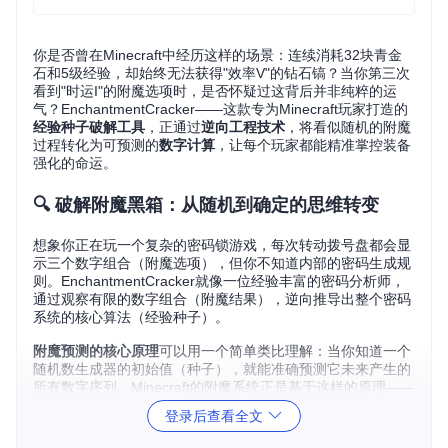
你是否曾在Minecraft中经历这样的场景：连续消耗32块青金
石和5级经验，却始终无法获得"效率V"的钻石镐？当你第三次
看到"时运I"的附魔选项时，是否怀疑过这背后并非纯粹的运
气？EnchantmentCracker——这款专为Minecraft玩家打造的
经验种子破解工具
，正通过
逆向工程技术
，将看似随机的附魔
过程转化为可预测的
数字计算
，让每个玩家都能精准掌控装备
强化的命运。
🔍 破解附魔黑箱：从随机到确定的思维转变
想象你正在玩一个复杂的密码锁游戏，每次转动拨号盘都会显
示三个数字组合（附魔选项），但你不知道内部的密码生成规
则。EnchantmentCracker就像一位经验丰富的密码分析师，
通过观察有限的数字组合（附魔结果），逆向推导出整个密码
系统的核心算法（经验种子）。
附魔预测的核心原理
可以用一个简单类比理解：当你知道一个
随机数生成器的初始值（种子），就能准确预测它未来产生的
所有数字序列。Minecraft的附魔系统正是基于这样的原理——
所有附魔结果都由一个称为"
经验种子
"（Experience Seed）
登录后查看全文
的32位整数决定。