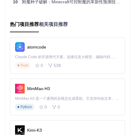
10
附魔种子破解：Minecraft可控附魔的革新性预测技术实践指南
EnchantmentCrack
传统附魔方式
量化收益
er解决方案
随机尝试，依赖
减少80%无效
热门项目推荐
相关项目推荐
精准预测，按需选择
运气
附魔尝试
青金石和经验值
节约60%以上
目标明确，一次成功
大量浪费
资源消耗
atomcode
无法获得理想附
装备强度提升
提前规划最佳方案
魔组合
30-50%
Claude Code 的开源替代方案。连接任意大模型，编辑代码，运行命令，自动验证 — 全自动执行。用 Rust 构建，极致性能。 ｜ An open-source alternative to Claude Code. Connect any LLM, edit code, run commands, and verify changes — autonomously. Built in Rust for speed. Get Started
0
538
Rust
技术侦探发现
：通过分析EnchantmentCracker的源码实现，
我们发现其核心优势来自两个创新点：
双引擎架构
：同时提供Java实现（跨平台兼容性）和原生代
MiniMax-H3
码实现（高性能计算）
版本适配系统
：通过Versions.java模块动态适配不同Minecr
MiniMax H3 是一个通用的全模态生成系统。它支持对由文本、图像、视频和音频组成的多模态上下文进行统一理解，并能生成分辨率高达 2K、时长可达 15 秒的带原生立体声音频的视频。得益于面向任务泛化的系统设计，H3 在预训练阶段就已具备广泛的多模态上下文理解与生成能力，能够出色地执行复杂的多模态指令。
aft版本的附魔规则变化
0
0
Python
进阶思考
：如果Minecraft未来更改附魔算法，EnchantmentCr
acker需要如何调整？提示：关注附魔权重计算方式和随机数
生成逻辑的变化。
Kimi-K3