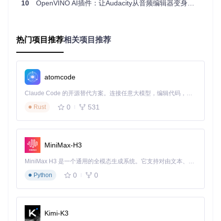
10
OpenVINO AI插件：让Audacity从音频编辑器变身智能工作站的秘密武器
在谱图修复的基础上，VoiceFixer使用改进的生成对抗网络(G
AN)将修复后的频谱图转换回音频波形。这一过程不仅确保了
语音的连贯性，还通过引入感知损失函数，使生成的音频在听
觉上更加自然。与传统方法相比，该技术显著减少了"金属
热门项目推荐
相关项目推荐
声"和"机器人声"等常见合成 artifacts。
模式选择机制
atomcode
针对不同类型的音频损坏，VoiceFixer设计了三种工作模式：
Claude Code 的开源替代方案。连接任意大模型，编辑代码，运行命令，自动验证 — 全自动执行。用 Rust 构建，极致性能。 ｜ An open-source alternative to Claude Code. Connect any LLM, edit code, run commands, and verify changes — autonomously. Built in Rust for speed. Get Started
模式0（快速修复）：轻量级处理流程，适合轻度噪声和质
0
531
量问题
Rust
模式1（增强处理）：增加预处理模块，优化中等受损音频
的清晰度
模式2（深度修复）：全流程强化处理，专门应对严重失真
MiniMax-H3
和损坏的语音
MiniMax H3 是一个通用的全模态生成系统。它支持对由文本、图像、视频和音频组成的多模态上下文进行统一理解，并能生成分辨率高达 2K、时长可达 15 秒的带原生立体声音频的视频。得益于面向任务泛化的系统设计，H3 在预训练阶段就已具备广泛的多模态上下文理解与生成能力，能够出色地执行复杂的多模态指令。
场景化应用指南：从问题到解决方案的决策路径
0
0
Python
根据音频特征选择合适的处理流程是获得最佳修复效果的关
键。以下决策树将帮助您根据音频问题类型选择最优处理策
略：
Kimi-K3