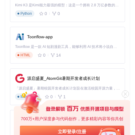
音频问题诊断

Kimi K3 是Kimi能力最强的模型：这是一个拥有 2.8 万亿参数的混合专家（MoE）模型，具备原生视觉理解能力，并支持 100 万 token 的上下文窗口。
├── 轻微背景噪声 → 模式0 + 禁用GPU加速

0
0
Python
├── 中等质量问题 → 模式1 + 启用GPU加速

环境准备与安装
Toonflow-app
系统要求
：
Toonflow 是一款 AI 短剧漫剧工具，能够利用 AI 技术将小说自动转化为剧本，并结合 AI 生成的图片和视频，实现高效的短剧创作。借助 Toonflow，可以轻松完成从文字到影像的全流程，让短剧制作变得更加智能与便捷。
Python 3.7+环境
0
14
至少4GB内存（推荐8GB以上）
HTML
可选NVIDIA GPU（支持CUDA加速）
安装步骤
：
源启盛夏_AtomGit暑期开发者成长计划
git 
clone
「源启盛夏」暑期校园开发者成长计划旨在激活校园开源力量，通过积分激励、认证扶持、资源倾斜等形式，引导高校组织和开发者完成「入驻 — 建项目 — 做贡献 — 获认证 — 得资源」的完整闭环。无论你是想带领社团入驻平台的组织者，还是希望用代码贡献证明自己的开发者，都能在这里找到属于你的成长路径。
cd
 voicefixer

0
1
Markdown
注意事项
：
700万+用户深度参与代码创作，更多精彩内容等你共创
AionUi
国内用户建议使用镜像源加速pip安装
如需GPU支持，需确保已安装对应版本的CUDA Toolkit
免费、本地、开源的 24/7 全天候 Cowork 应用，以及适用于 Gemini CLI、Claude Code、Codex、OpenCode、Qwen Code、Goose CLI、Auggie 等的 OpenClaw | 🌟 喜欢就点star吧
立即登录/注册
首次运行会自动下载预训练模型（约500MB），请确保网